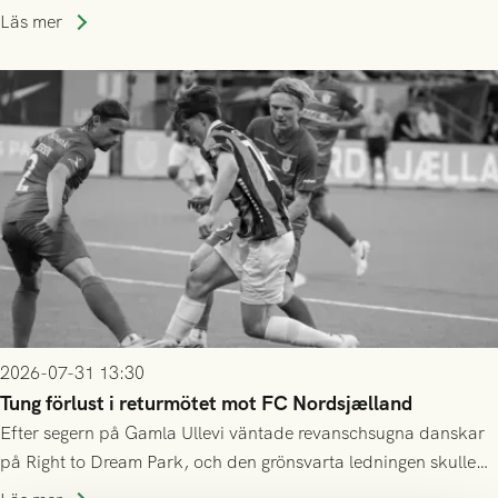
speltid i Hestrafors genom föreningssamarbete.
Läs mer
2026-07-31 13:30
Tung förlust i returmötet mot FC Nordsjælland
Efter segern på Gamla Ullevi väntade revanschsugna danskar
på Right to Dream Park, och den grönsvarta ledningen skulle
upphöra efter mindre än kvarten spelad. På lika mark visade