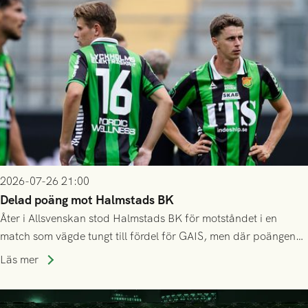
2026-07-26 21:00
Delad poäng mot Halmstads BK
Åter i Allsvenskan stod Halmstads BK för motståndet i en
match som vägde tungt till fördel för GAIS, men där poängen
delades efter dramatik på tilläggstid.
Läs mer