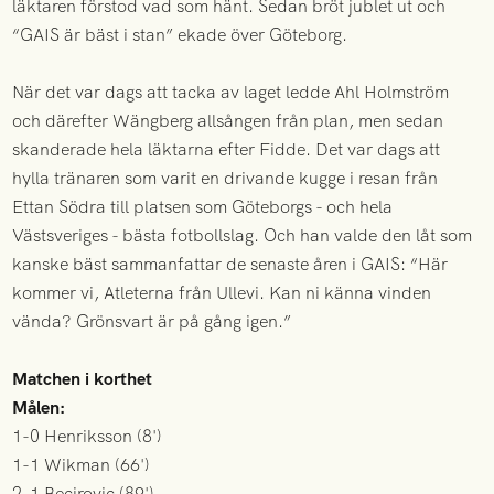
läktaren förstod vad som hänt. Sedan bröt jublet ut och
“GAIS är bäst i stan” ekade över Göteborg.
När det var dags att tacka av laget ledde Ahl Holmström
och därefter Wängberg allsången från plan, men sedan
skanderade hela läktarna efter Fidde. Det var dags att
hylla tränaren som varit en drivande kugge i resan från
Ettan Södra till platsen som Göteborgs - och hela
Västsveriges - bästa fotbollslag. Och han valde den låt som
kanske bäst sammanfattar de senaste åren i GAIS: “Här
kommer vi, Atleterna från Ullevi. Kan ni känna vinden
vända? Grönsvart är på gång igen.”
Matchen i korthet
Målen:
1-0 Henriksson (8')
1-1 Wikman (66')
2-1 Becirovic (89')