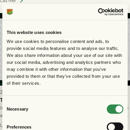
Läs mer
sig Nordsjälland numren för stora och matchen slutade i
tennissiffror och det grönsvarta europaäventyret tog slut.
This website uses cookies
We use cookies to personalise content and ads, to
provide social media features and to analyse our traffic.
We also share information about your use of our site with
our social media, advertising and analytics partners who
may combine it with other information that you’ve
provided to them or that they’ve collected from your use
of their services.
2026-07-29 19:00
Truppen till FC Nordsjælland - GAIS 30/7
Consent
Imorgon torsdag spelar GAIS borta mot FC Nordsjælland i den
Necessary
Selection
andra kvalmatchen till Conference League på Right to Dream
Park! Fredrik Holmberg och ledarstaben har tagit ut följande
Läs mer
Preferences