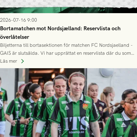
2026-07-16 9:00
Bortamatchen mot Nordsjælland: Reservlista och
överlåtelser
Biljetterna till bortasektionen för matchen FC Nordsjaelland -
GAIS är slutsålda. Vi har upprättat en reservlista där du som
ännu inte har någon biljett kan anmäla ditt intresse. Du kan
Läs mer
inte själv överlåta din biljett till någon annan.