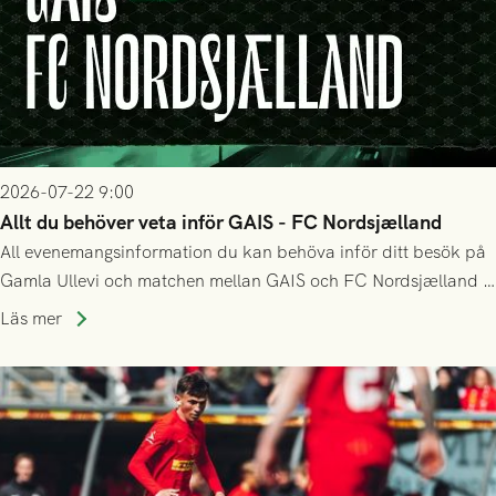
2026-07-22 9:00
Allt du behöver veta inför GAIS - FC Nordsjælland
All evenemangsinformation du kan behöva inför ditt besök på
Gamla Ullevi och matchen mellan GAIS och FC Nordsjælland i
kvalet till Conference League! Avspark kl 19.00 på torsdag
Läs mer
23/7.