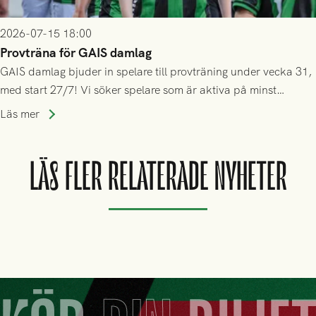
2026-07-15 18:00
Provträna för GAIS damlag
GAIS damlag bjuder in spelare till provträning under vecka 31,
med start 27/7! Vi söker spelare som är aktiva på minst
division 3-nivå.
Läs mer
LÄS FLER RELATERADE NYHETER