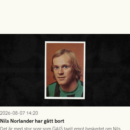
2026-08-07 14:20
Nils Norlander har gått bort
Det är med stor sorg som GAIS tagit emot beskedet om Nils