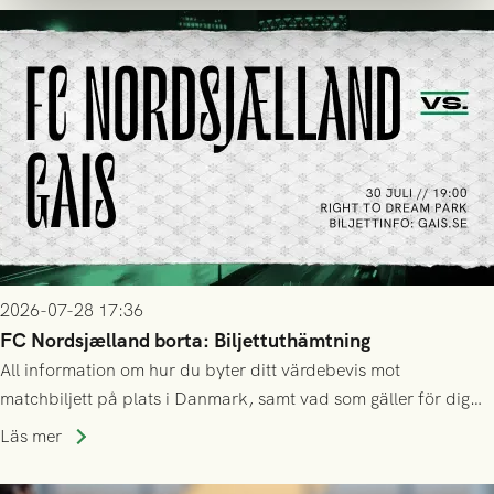
2026-07-28 17:36
FC Nordsjælland borta: Biljettuthämtning
All information om hur du byter ditt värdebevis mot
matchbiljett på plats i Danmark, samt vad som gäller för dig
som står på reservlista eller fått förhinder.
Läs mer