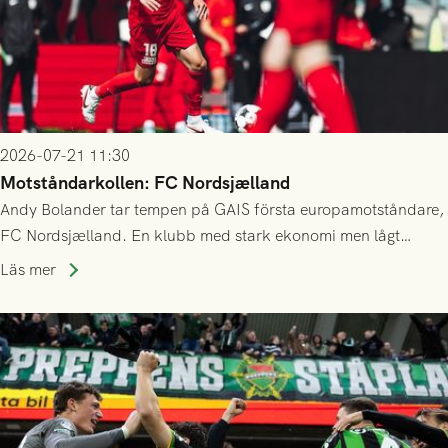
2026-07-21 11:30
Motståndarkollen: FC Nordsjælland
Andy Bolander tar tempen på GAIS första europamotståndare,
FC Nordsjælland. En klubb med stark ekonomi men lågt
publiksnitt, ett lag med både kollektiv styrka och individuell
Läs mer
finess.