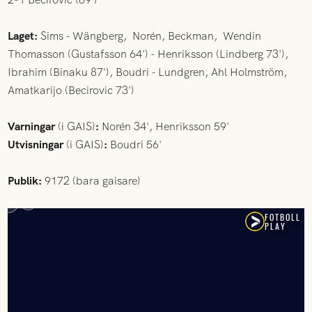
Laget:
Sims - Wängberg, Norén, Beckman, Wendin
Thomasson (Gustafsson 64') - Henriksson (Lindberg 73'),
Ibrahim (Binaku 87'), Boudri - Lundgren, Ahl Holmström,
Amatkarijo (Becirovic 73')
Varningar
(i GAIS)
:
Norén 34', Henriksson 59'
Utvisningar
(i GAIS)
:
Boudri 56'
Publik:
9172 (bara gaisare)