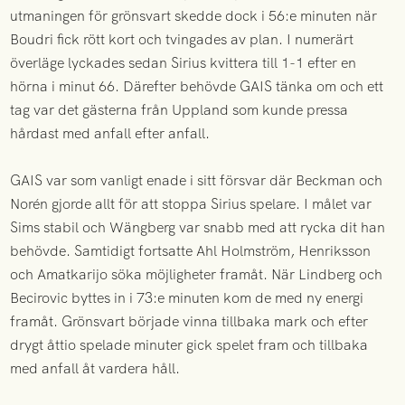
utmaningen för grönsvart skedde dock i 56:e minuten när
Boudri fick rött kort och tvingades av plan. I numerärt
överläge lyckades sedan Sirius kvittera till 1-1 efter en
hörna i minut 66. Därefter behövde GAIS tänka om och ett
tag var det gästerna från Uppland som kunde pressa
hårdast med anfall efter anfall.
GAIS var som vanligt enade i sitt försvar där Beckman och
Norén gjorde allt för att stoppa Sirius spelare. I målet var
Sims stabil och Wängberg var snabb med att rycka dit han
behövde. Samtidigt fortsatte Ahl Holmström, Henriksson
och Amatkarijo söka möjligheter framåt. När Lindberg och
Becirovic byttes in i 73:e minuten kom de med ny energi
framåt. Grönsvart började vinna tillbaka mark och efter
drygt åttio spelade minuter gick spelet fram och tillbaka
med anfall åt vardera håll.