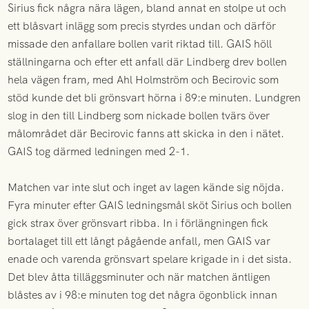
Sirius fick några nära lägen, bland annat en stolpe ut och
ett blåsvart inlägg som precis styrdes undan och därför
missade den anfallare bollen varit riktad till. GAIS höll
ställningarna och efter ett anfall där Lindberg drev bollen
hela vägen fram, med Ahl Holmström och Becirovic som
stöd kunde det bli grönsvart hörna i 89:e minuten. Lundgren
slog in den till Lindberg som nickade bollen tvärs över
målområdet där Becirovic fanns att skicka in den i nätet.
GAIS tog därmed ledningen med 2-1.
Matchen var inte slut och inget av lagen kände sig nöjda.
Fyra minuter efter GAIS ledningsmål sköt Sirius och bollen
gick strax över grönsvart ribba. In i förlängningen fick
bortalaget till ett långt pågående anfall, men GAIS var
enade och varenda grönsvart spelare krigade in i det sista.
Det blev åtta tilläggsminuter och när matchen äntligen
blåstes av i 98:e minuten tog det några ögonblick innan