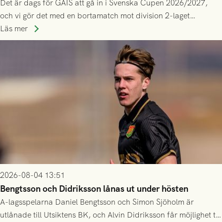
Det är dags för GAIS att gå in i Svenska Cupen 2026/2027,
och vi gör det med en bortamatch mot division 2-laget
Husqvarna FF. Häng med och stötta grönsvart på plats!
Läs mer
2026-08-04 13:51
Bengtsson och Didriksson lånas ut under hösten
A-lagsspelarna Daniel Bengtsson och Simon Sjöholm är
utlånade till Utsiktens BK, och Alvin Didriksson får möjlighet till