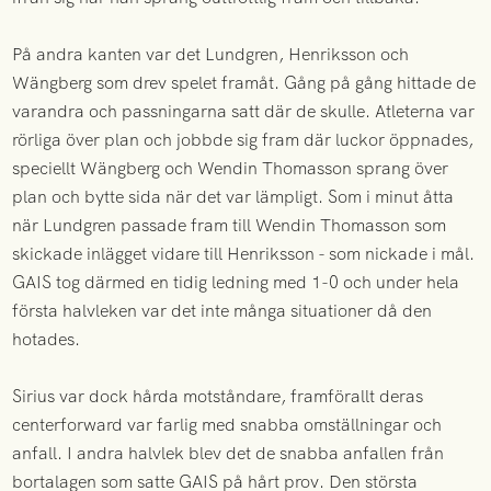
På andra kanten var det Lundgren, Henriksson och
Wängberg som drev spelet framåt. Gång på gång hittade de
varandra och passningarna satt där de skulle. Atleterna var
rörliga över plan och jobbde sig fram där luckor öppnades,
speciellt Wängberg och Wendin Thomasson sprang över
plan och bytte sida när det var lämpligt. Som i minut åtta
när Lundgren passade fram till Wendin Thomasson som
skickade inlägget vidare till Henriksson - som nickade i mål.
GAIS tog därmed en tidig ledning med 1-0 och under hela
första halvleken var det inte många situationer då den
hotades.
Sirius var dock hårda motståndare, framförallt deras
centerforward var farlig med snabba omställningar och
anfall. I andra halvlek blev det de snabba anfallen från
bortalagen som satte GAIS på hårt prov. Den största