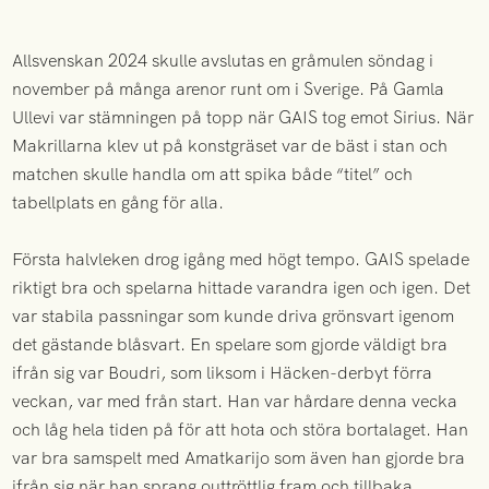
Allsvenskan 2024 skulle avslutas en gråmulen söndag i
november på många arenor runt om i Sverige. På Gamla
Ullevi var stämningen på topp när GAIS tog emot Sirius. När
Makrillarna klev ut på konstgräset var de bäst i stan och
matchen skulle handla om att spika både “titel” och
tabellplats en gång för alla.
Första halvleken drog igång med högt tempo. GAIS spelade
riktigt bra och spelarna hittade varandra igen och igen. Det
var stabila passningar som kunde driva grönsvart igenom
det gästande blåsvart. En spelare som gjorde väldigt bra
ifrån sig var Boudri, som liksom i Häcken-derbyt förra
veckan, var med från start. Han var hårdare denna vecka
och låg hela tiden på för att hota och störa bortalaget. Han
var bra samspelt med Amatkarijo som även han gjorde bra
ifrån sig när han sprang outtröttlig fram och tillbaka.