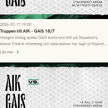
2026-07-17 19:00
Truppen till AIK - GAIS 18/7
Imorgon lördag spelar GAIS borta mot AIK på Strawberry
Arena! Fredrik Holmberg och ledarstaben har tagit ut följande
trupp till matchen:
Läs mer