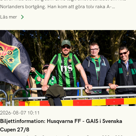
Norlanders bortgång. Han kom att göra tolv raka A-
lagssäsonger i Grönsvart och är en av få spelare som i GAIS
Läs mer
gjort fler än 200 matcher.
2026-08-07 10:11
Biljettinformation: Husqvarna FF - GAIS i Svenska
Cupen 27/8