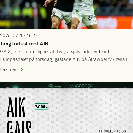
2026-07-19 15:14
Tung förlust mot AIK
GAIS, med en möjlighet att bygga självförtroende inför
Europaspelet på torsdag, gästade AIK på Strawberry Arena i
Stockholm . Men trots konstant hotande i första halvlek av
Läs mer
GAIS så var det AIK, i andra halvlek, som höjde tempot och
lyckades få in 2-0.