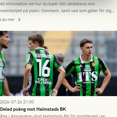
All information om hur du byter ditt värdebevis mot
matchbiljett på plats i Danmark, samt vad som gäller för dig
som står på reservlista eller fått förhinder.
Läs mer
2026-07-26 21:00
Delad poäng mot Halmstads BK
Åter i Allsvenskan stod Halmstads BK för motståndet i en