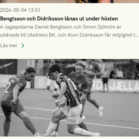
2026-08-04 13:51
Bengtsson och Didriksson lånas ut under hösten
A-lagsspelarna Daniel Bengtsson och Simon Sjöholm är
utlånade till Utsiktens BK, och Alvin Didriksson får möjlighet till
speltid i Hestrafors genom föreningssamarbete.
Läs mer