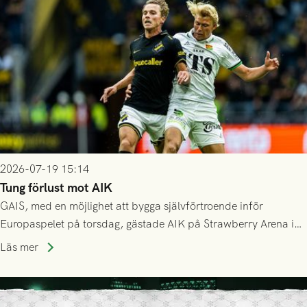
Mostar från Bosnien och Hercegovina.
2026-07-19 15:14
Tung förlust mot AIK
GAIS, med en möjlighet att bygga självförtroende inför
Europaspelet på torsdag, gästade AIK på Strawberry Arena i
Stockholm . Men trots konstant hotande i första halvlek av
Läs mer
GAIS så var det AIK, i andra halvlek, som höjde tempot och
lyckades få in 2-0.