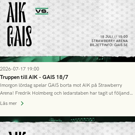
2026-07-17 19:00
Truppen till AIK - GAIS 18/7
Imorgon lördag spelar GAIS borta mot AIK på Strawberry
Arena! Fredrik Holmberg och ledarstaben har tagit ut följande
trupp till matchen:
Läs mer