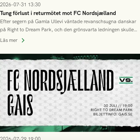
2026-07-31 13:30
Tung förlust i returmötet mot FC Nordsjælland
Efter segern på Gamla Ullevi väntade revanschsugna danskar
på Right to Dream Park, och den grönsvarta ledningen skulle
upphöra efter mindre än kvarten spelad. På lika mark visade
Läs mer
sig Nordsjälland numren för stora och matchen slutade i
tennissiffror och det grönsvarta europaäventyret tog slut.
2026-07-29 19:00