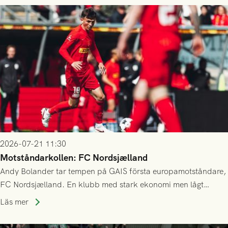
2026-07-21 11:30
Motståndarkollen: FC Nordsjælland
Andy Bolander tar tempen på GAIS första europamotståndare,
FC Nordsjælland. En klubb med stark ekonomi men lågt
publiksnitt, ett lag med både kollektiv styrka och individuell
Läs mer
finess.