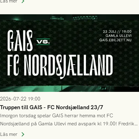
Läs mer
bollen, men GAIS försvarade sig disciplinerat och säkrade en
seger! Matchfoto: Mikael Josefsson & Lasse Ekström
2026-07-22 19:00
Truppen till GAIS - FC Nordsjælland 23/7
Imorgon torsdag spelar GAIS herrar hemma mot FC
Nordsjælland på Gamla Ullevi med avspark kl 19.00! Fredrik
Holmberg och ledarstaben har tagit ut följande trupp till
Läs mer