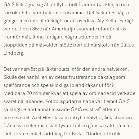
GAIS fick ägna sig åt att flytta boll framför backlinjen och
försöka hitta ytor bakom densamma. Det lyckades några
gånger men inte tillräckligt för att överlista Aly Keita. Farligt
var det i den 35:e när Amartarijo skarvade utanför strax
framför mål, ännu farligare några sekunder in på
stopptiden då målvakten stötte bort ett närskott från Julius
Lindberg.
Det var nervöst på läktarplats inför den andra halvleken.
Skulle det här bli en av dessa frustrerande bakslag som
spelförande och spelskickliga ibland råkar ut för?
Med bara 20 minuter kvar att spela av ordinarie tid verkade
svaret bli jakande. Fotbollsgudarna hade varit emot GAIS
så långt. Bland annat missade GAIS en straff efter en
timmes spel. Axel Henriksson, inbytt i halvtid, fick chansen
från elva meter men sköt tyvärr bollen ganska rakt på mål.
Det blev en enkel räddning för Keita. “Under all kritik