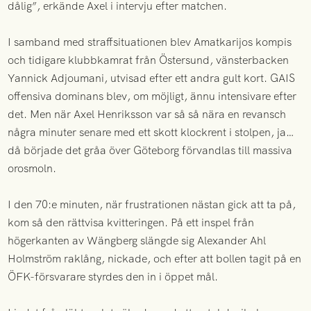
dålig”, erkände Axel i intervju efter matchen.
I samband med straffsituationen blev Amatkarijos kompis
och tidigare klubbkamrat från Östersund, vänsterbacken
Yannick Adjoumani, utvisad efter ett andra gult kort. GAIS
offensiva dominans blev, om möjligt, ännu intensivare efter
det. Men när Axel Henriksson var så så nära en revansch
några minuter senare med ett skott klockrent i stolpen, ja…
då började det gråa över Göteborg förvandlas till massiva
orosmoln.
I den 70:e minuten, när frustrationen nästan gick att ta på,
kom så den rättvisa kvitteringen. På ett inspel från
högerkanten av Wängberg slängde sig Alexander Ahl
Holmström raklång, nickade, och efter att bollen tagit på en
ÖFK-försvarare styrdes den in i öppet mål.