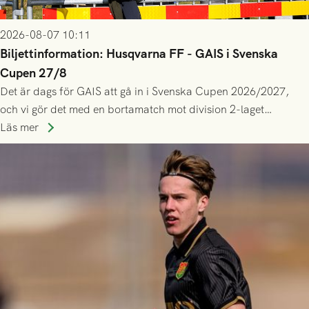
2026-08-07 10:11
Biljettinformation: Husqvarna FF - GAIS i Svenska
Cupen 27/8
Det är dags för GAIS att gå in i Svenska Cupen 2026/2027,
och vi gör det med en bortamatch mot division 2-laget
Husqvarna FF. Häng med och stötta grönsvart på plats!
Läs mer