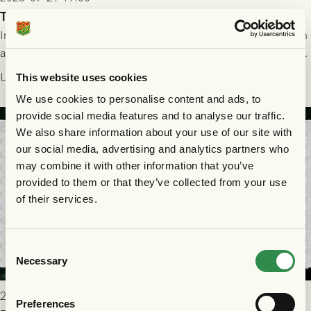
Truppen till FC Nordsjælland - GAIS 30/7
Imorgon torsdag spelar GAIS borta mot FC Nordsjælland i den
andra kvalmatchen till Conference League på Right to Dream
Park! Fredrik Holmberg och ledarstaben har tagit ut följande
Läs mer
This website uses cookies
trupp till matchen:
We use cookies to personalise content and ads, to
provide social media features and to analyse our traffic.
We also share information about your use of our site with
our social media, advertising and analytics partners who
may combine it with other information that you’ve
provided to them or that they’ve collected from your use
of their services.
Consent
Necessary
Selection
2026-07-29 9:15
Preferences