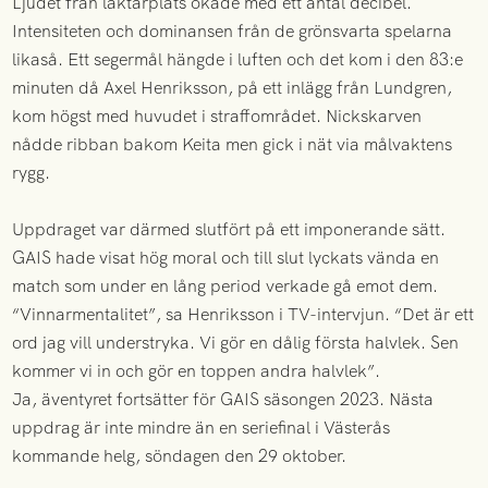
Ljudet från läktarplats ökade med ett antal decibel.
Intensiteten och dominansen från de grönsvarta spelarna
likaså. Ett segermål hängde i luften och det kom i den 83:e
minuten då Axel Henriksson, på ett inlägg från Lundgren,
kom högst med huvudet i straffområdet. Nickskarven
nådde ribban bakom Keita men gick i nät via målvaktens
rygg.
Uppdraget var därmed slutfört på ett imponerande sätt.
GAIS hade visat hög moral och till slut lyckats vända en
match som under en lång period verkade gå emot dem.
“Vinnarmentalitet”, sa Henriksson i TV-intervjun. “Det är ett
ord jag vill understryka. Vi gör en dålig första halvlek. Sen
kommer vi in och gör en toppen andra halvlek”.
Ja, äventyret fortsätter för GAIS säsongen 2023. Nästa
uppdrag är inte mindre än en seriefinal i Västerås
kommande helg, söndagen den 29 oktober.