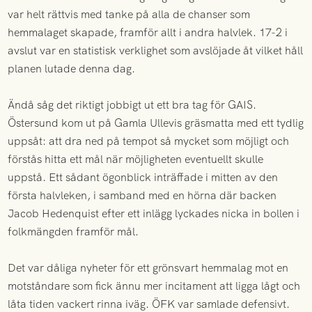
var helt rättvis med tanke på alla de chanser som
hemmalaget skapade, framför allt i andra halvlek. 17-2 i
avslut var en statistisk verklighet som avslöjade åt vilket håll
planen lutade denna dag.
Ändå såg det riktigt jobbigt ut ett bra tag för GAIS.
Östersund kom ut på Gamla Ullevis gräsmatta med ett tydlig
uppsåt: att dra ned på tempot så mycket som möjligt och
förstås hitta ett mål när möjligheten eventuellt skulle
uppstå. Ett sådant ögonblick inträffade i mitten av den
första halvleken, i samband med en hörna där backen
Jacob Hedenquist efter ett inlägg lyckades nicka in bollen i
folkmängden framför mål.
Det var dåliga nyheter för ett grönsvart hemmalag mot en
motståndare som fick ännu mer incitament att ligga lågt och
låta tiden vackert rinna iväg. ÖFK var samlade defensivt.