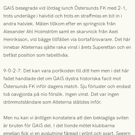
GAIS besegrade vid lördag lunch Östersunds FK med 2-1,
trots underläge i halvtid och trots en straffmiss en bit in i
andra halvlek. Målen tillkom efter en springnick från
Alexander Ahl Holmström samt en skarvnick från Axel
Henriksson, vid bägge tillfällen via bortaförsvarare. Det här
innebar Atleternas sjätte raka vinst i årets Superettan och en
befäst position som tabelltvåa.
9-0-2-7. Det kan vara portkoden till ditt hem men i det här
fallet handlade det om GAIS dystra historiska facit mot
Östersunds FK inför dagens match. Sju förluster och endast
två oavgjorda på nio försök. Ingen vinst. Det var ingen
drömmotståndare som Atleterna ställdes inför.
Men nu kan vi äntligen konstatera att den beklagliga sviten
är bruten för GAIS del. I det tionde mötet klubbarna
emellan fick vi en avslutning färgad i grönt och svart. Segern