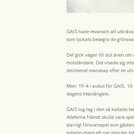
GAIS hade revansch att utkräva
som lyckats besegra de grönsvar
Det gick vägen till slut även om 
motståndare. Det visade sig inte
decimerat manskap efter en utvis
Men: 19-4 i avslut för GAIS. 10-0
dagens trepoängare.
GAIS tog tag i den så kallade t
Atleterna främst skulle vara spe
slarvigt försvarsspel som gäst
gyllene chans ett par minuter ti