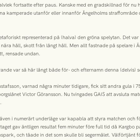
lvlek fortsatte efter paus. Kanske med en gradskillnad för nu
rna kamperade utanför eller innanför Ängelholms straffområde d
taforiskt representerad på (halva) den gröna spelytan. Det var i
ån nära håll, skott från långt håll. Men allt fastnade på spelare
ott, rensade undan.
rande var så här långt både för- och efternamn denna (delvis) s
ustafsson, varnad några minuter tidigare, fick sitt andra gula i 75
ngborgslånet Victor Göransson. Nu tvingades GAIS att avsluta m
.
 även i numerärt underläge var kapabla att styra matchen och fö
taget gav äntligen resultat fem minuter före full tid då Kargbo p
park, och tåade in det som skulle bli segermålet. Välförtjänt f