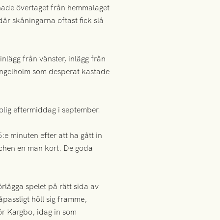
 hade övertaget från hemmalaget
är skåningarna oftast fick slå
nlägg från vänster, inlägg från
 i Ängelholm som desperat kastade
olig eftermiddag i september.
:e minuten efter att ha gått in
atchen en man kort. De goda
rlägga spelet på rätt sida av
åpassligt höll sig framme,
ör Kargbo, idag in som