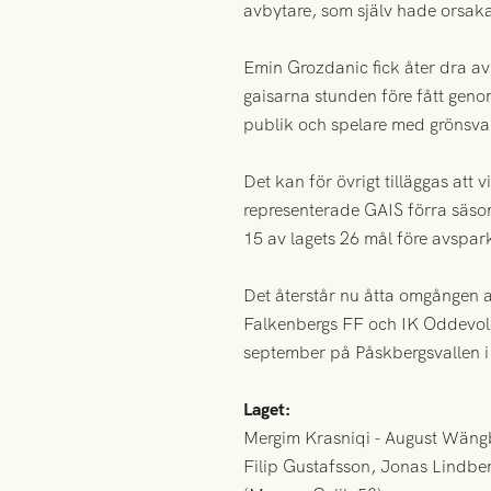
avbytare, som själv hade orsak
Emin Grozdanic fick åter dra av
gaisarna stunden före fått geno
publik och spelare med grönsvar
Det kan för övrigt tilläggas att
representerade GAIS förra säs
15 av lagets 26 mål före avspar
Det återstår nu åtta omgången a
Falkenbergs FF och IK Oddevold
september på Påskbergsvallen i
Laget:
Mergim Krasniqi - August Wängb
Filip Gustafsson, Jonas Lindber