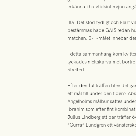
erkänna i halvtidsintervjun ang
Illa. Det stod tydligt och klart
bestämmas hade GAIS redan hunni
matchen. 0-1-målet innebar dess
I detta sammanhang kom kvitter
lyckades nickskarva mot bortre
Streifert.
Efter den fullträffen blev det g
ett mål till under den tiden? Abs
Ängelholms målbur sattes under 
Ibrahim som efter fint kombinati
Julius Lindberg ett par träffar
“Gurra” Lundgren ett vänstersk