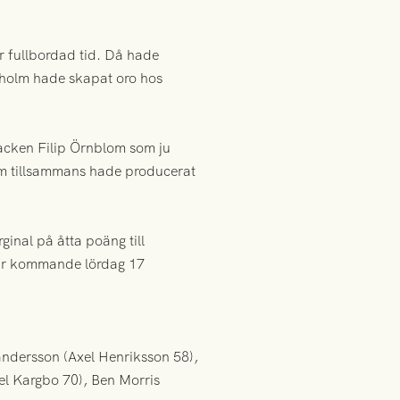
r fullbordad tid. Då hade
elholm hade skapat oro hos
tbacken Filip Örnblom som ju
m tillsammans hade producerat
inal på åtta poäng till
 är kommande lördag 17
ndersson (Axel Henriksson 58),
el Kargbo 70), Ben Morris