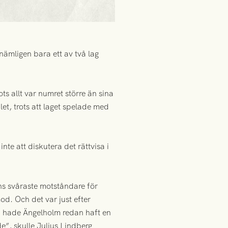
ämligen bara ett av två lag
ts allt var numret större än sina
et, trots att laget spelade med
inte att diskutera det rättvisa i
ens svåraste motståndare för
od. Och det var just efter
å hade Ängelholm redan haft en
de”, skulle Julius Lindberg