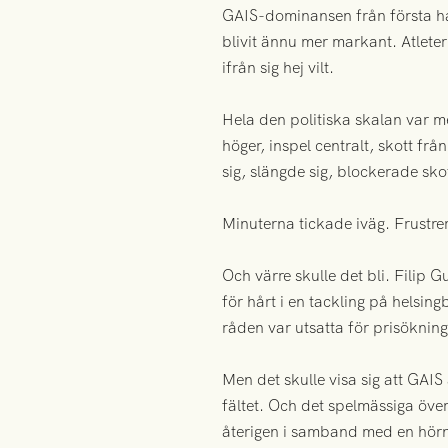
GAIS-dominansen från första ha
blivit ännu mer markant. Atlete
ifrån sig hej vilt.
Hela den politiska skalan var me
höger, inspel centralt, skott fr
sig, slängde sig, blockerade sk
Minuterna tickade iväg. Frustre
Och värre skulle det bli. Filip G
för hårt i en tackling på helsi
råden var utsatta för prisökning
Men det skulle visa sig att GAIS
fältet. Och det spelmässiga över
återigen i samband med en hörns