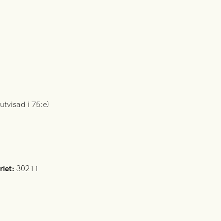
utvisad i 75:e)
iet:
30211