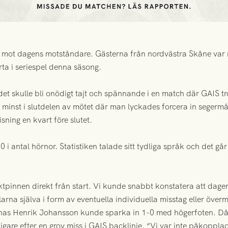
 mot dagens motståndare. Gästerna från nordvästra Skåne var n
ta i seriespel denna säsong.
det skulle bli onödigt tajt och spännande i en match där GAIS tro
 minst i slutdelen av mötet där man lyckades forcera in segermål
ning en kvart före slutet.
 i antal hörnor. Statistiken talade sitt tydliga språk och det går 
aktpinnen direkt från start. Vi kunde snabbt konstatera att dag
larna själva i form av eventuella individuella misstag eller överm
ernas Henrik Johansson kunde sparka in 1-0 med högerfoten. D
digare efter en grov miss i GAIS backlinje. “Vi var inte påkoppla