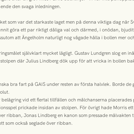
ående den svaga inledningen.
 vilket som var det starkaste laget men på denna viktiga dag när S
t göra ett par riktigt dåliga val och därmed, i onödan, bjudit
utom att Ängelholm naturligt nog vågade hålla i bollen mer och
ingsmålet självklart mycket lägligt. Gustav Lundgren slog en 
 stolpen där Julius Lindberg dök upp för att vricka in bollen 
anska bra fart på GAIS under resten av första halvlek. Borde de 
olut.
belägring vid ett flertal tillfällen och målchanserna placerade
onsspel prickade insidan av stolpen. För övrigt hade Morris ett 
 över ribban, Jonas Lindberg en kanon som pressade målvakten 
ott som också seglade över ribban.