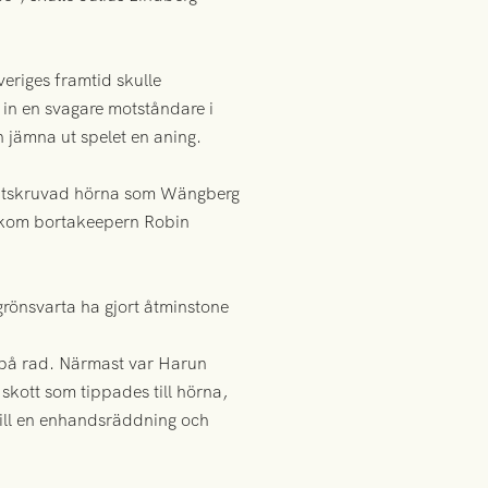
veriges framtid skulle
 in en svagare motståndare i
 jämna ut spelet en aning.
inåtskruvad hörna som Wängberg
bakom bortakeepern Robin
grönsvarta ha gjort åtminstone
s på rad. Närmast var Harun
skott som tippades till hörna,
till en enhandsräddning och