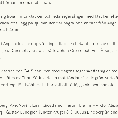
at hörnan i momentet innan.
 sig tröjan inför klacken och leda segersången med klacken efte
mlida ett tillägg på sju minuter där några panikbollar från Äng
ta hjärtan.
 vi i Ängelholms laguppställning hittade en bekant i form av mit
ongen. Däremot saknades både Johan Oremo och Emil Åberg so
k.
v serien och GAIS har i och med dagens seger skaffat sig en marg
 i täten av Ettan Södra. Nästa motståndare för de grönsvarta
 Varberg där Tvååkers IF har valt att förlägga sin hemmamatch.
erg, Axel Norén, Emin Grozdanic, Harun Ibrahim - Viktor Alexa
g - Gustav Lundgren (Viktor Krüger 81), Julius Lindberg (Micha