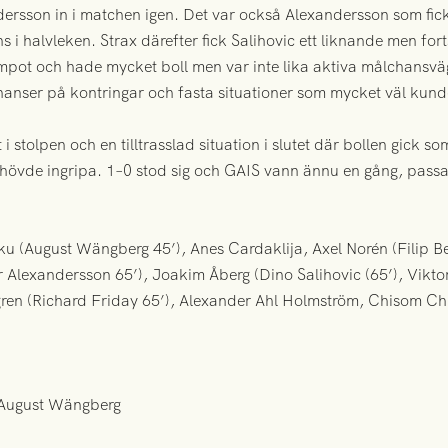
ersson in i matchen igen. Det var också Alexandersson som fick 
i halvleken. Strax därefter fick Salihovic ett liknande men fort
pot och hade mycket boll men var inte lika aktiva målchansvä
l chanser på kontringar och fasta situationer som mycket väl kund
 i stolpen och en tilltrasslad situation i slutet där bollen gick s
ehövde ingripa. 1–0 stod sig och GAIS vann ännu en gång, pass
ku (August Wängberg 45’), Anes Cardaklija, Axel Norén (Filip B
r Alexandersson 65’), Joakim Åberg (Dino Salihovic (65’), Vikto
ren (Richard Friday 65’), Alexander Ahl Holmström, Chisom Chi
, August Wängberg