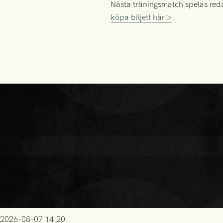
Nästa träningsmatch spelas reda
köpa biljett här >
2026-08-07 14:20