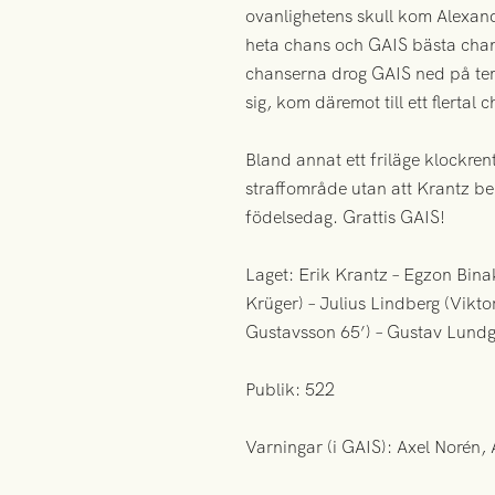
ovanlighetens skull kom Alexand
heta chans och GAIS bästa chans 
chanserna drog GAIS ned på tem
sig, kom däremot till ett flerta
Bland annat ett friläge klockrent
straffområde utan att Krantz b
födelsedag. Grattis GAIS!
Laget: Erik Krantz – Egzon Bina
Krüger) – Julius Lindberg (Vikto
Gustavsson 65’) – Gustav Lundg
Publik: 522
Varningar (i GAIS): Axel Norén