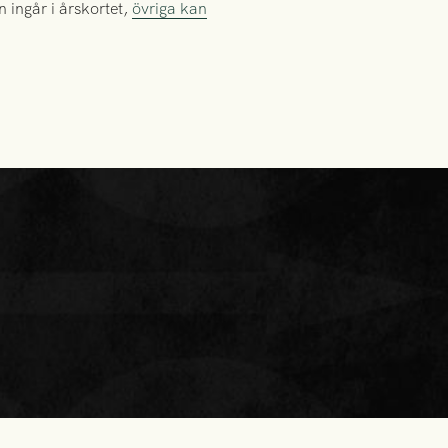
 ingår i årskortet,
övriga kan