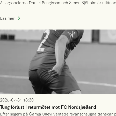
A-lagsspelarna Daniel Bengtsson och Simon Sjöholm är utlånade t
Läs mer
2026-07-31 13:30
Tung förlust i returmötet mot FC Nordsjælland
Efter segern på Gamla Ullevi väntade revanschsugna danskar på