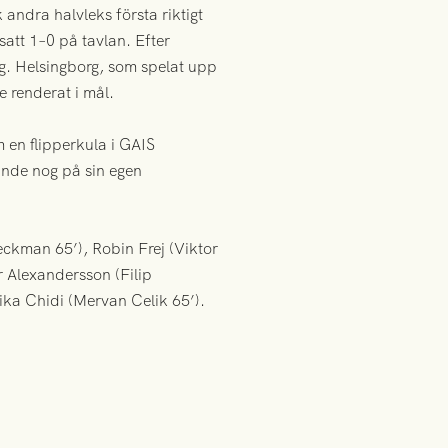
andra halvleks första riktigt
satt 1–0 på tavlan. Efter
g. Helsingborg, som spelat upp
e renderat i mål.
om en flipperkula i GAIS
ande nog på sin egen
eckman 65’), Robin Frej (Viktor
r Alexandersson (Filip
ka Chidi (Mervan Celik 65’).