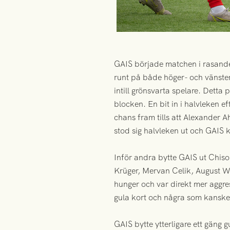
GAIS började matchen i rasande
runt på både höger- och vänste
intill grönsvarta spelare. Detta
blocken. En bit in i halvleken ef
chans fram tills att Alexander A
stod sig halvleken ut och GAIS 
Inför andra bytte GAIS ut Chiso
Krüger, Mervan Celik, August W
hunger och var direkt mer aggres
gula kort och några som kanske 
GAIS bytte ytterligare ett gäng 