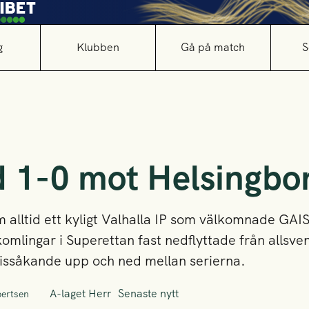
g
Klubben
Gå på match
S
 1-0 mot Helsingbor
m alltid ett kyligt Valhalla IP som välkomnade GAI
omlingar i Superettan fast nedflyttade från allsv
hissåkande upp och ned mellan serierna.
A-laget Herr
Senaste nytt
bertsen