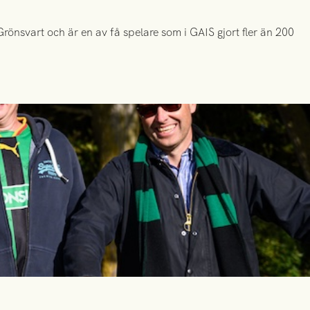
önsvart och är en av få spelare som i GAIS gjort fler än 200