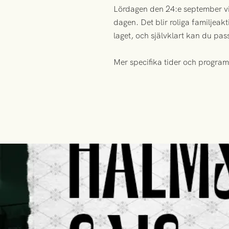
Lördagen den 24:e september vil
dagen. Det blir roliga familjeakt
laget, och självklart kan du pas
Mer specifika tider och program