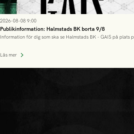
2026-08-08 9:00
Publikinformation: Halmstads BK borta 9/8
Information för dig som ska se Halmstads BK - GAIS på plats p
Läs mer