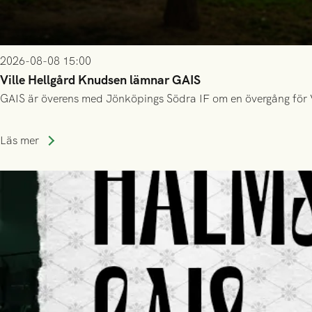
2026-08-08 15:00
Ville Hellgård Knudsen lämnar GAIS
GAIS är överens med Jönköpings Södra IF om en övergång för 
Läs mer