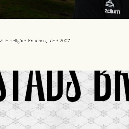
Ville Hellgård Knudsen, född 2007.