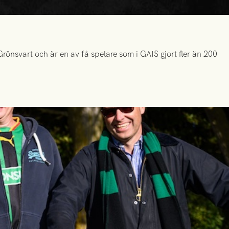
önsvart och är en av få spelare som i GAIS gjort fler än 200