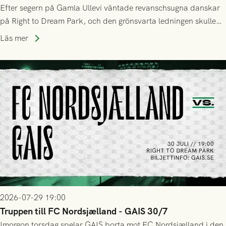
Efter segern på Gamla Ullevi väntade revanschsugna danskar
på Right to Dream Park, och den grönsvarta ledningen skulle
upphöra efter mindre än kvarten spelad. På lika mark visade
Läs mer
sig Nordsjälland numren för stora och matchen slutade i
tennissiffror och det grönsvarta europaäventyret tog slut.
2026-07-29 19:00
Truppen till FC Nordsjælland - GAIS 30/7
Imorgon torsdag spelar GAIS borta mot FC Nordsjælland i den