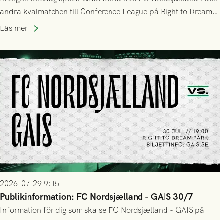
andra kvalmatchen till Conference League på Right to Dream
Park! Fredrik Holmberg och ledarstaben har tagit ut följande
Läs mer
trupp till matchen:
2026-07-29 9:15
Publikinformation: FC Nordsjælland - GAIS 30/7
Information för dig som ska se FC Nordsjælland - GAIS på