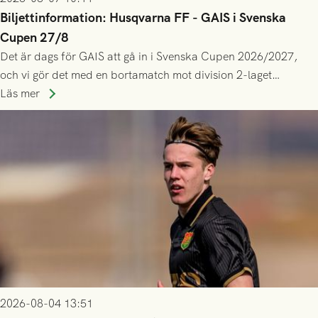
Biljettinformation: Husqvarna FF - GAIS i Svenska
Cupen 27/8
Det är dags för GAIS att gå in i Svenska Cupen 2026/2027,
och vi gör det med en bortamatch mot division 2-laget
Husqvarna FF. Häng med och stötta grönsvart på plats!
Läs mer
2026-08-04 13:51