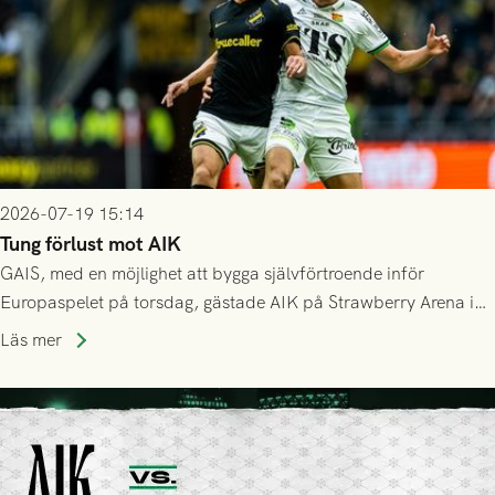
2026-07-19 15:14
Tung förlust mot AIK
GAIS, med en möjlighet att bygga självförtroende inför
Europaspelet på torsdag, gästade AIK på Strawberry Arena i
Stockholm . Men trots konstant hotande i första halvlek av
Läs mer
GAIS så var det AIK, i andra halvlek, som höjde tempot och
lyckades få in 2-0.