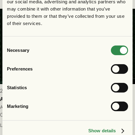
our social media, advertising and analytics partners who
may combine it with other information that you’ve
provided to them or that they’ve collected from your use
of their services.
Consent
Necessary
Selection
Preferences
Statistics
2026-07-25 9:00
Allt du behöver veta inför GAIS - Halmstads BK 26/7
Marketing
All evenemangsinformation du kan behöva inför ditt besök på
Gamla Ullevi och matchen mellan GAIS och Halmstads BK i
Allsvenskan! Avspark kl 16.30 på söndag 26/7.
Läs mer
Show details