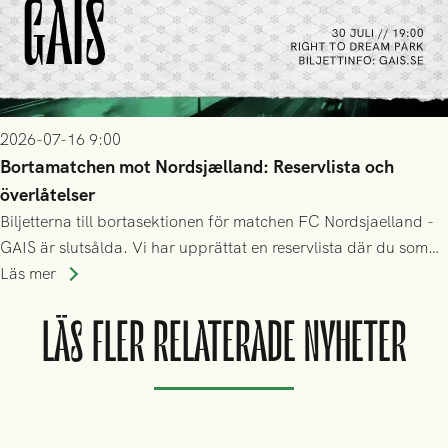
2026-07-16 9:00
Bortamatchen mot Nordsjælland: Reservlista och
överlåtelser
Biljetterna till bortasektionen för matchen FC Nordsjaelland -
GAIS är slutsålda. Vi har upprättat en reservlista där du som
ännu inte har någon biljett kan anmäla ditt intresse. Du kan
Läs mer
inte själv överlåta din biljett till någon annan.
LÄS FLER RELATERADE NYHETER