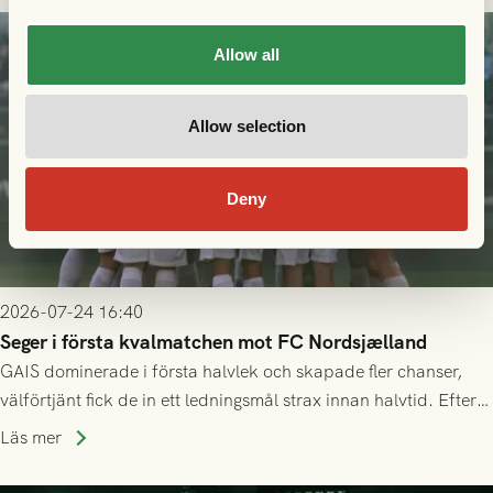
Allow all
Allow selection
Deny
2026-07-24 16:40
Seger i första kvalmatchen mot FC Nordsjælland
GAIS dominerade i första halvlek och skapade fler chanser,
välförtjänt fick de in ett ledningsmål strax innan halvtid. Efter
halvtidsvilan sjönk tempot när Nordsjälland tilläts ha mer av
Läs mer
bollen, men GAIS försvarade sig disciplinerat och säkrade en
seger! Matchfoto: Mikael Josefsson & Lasse Ekström