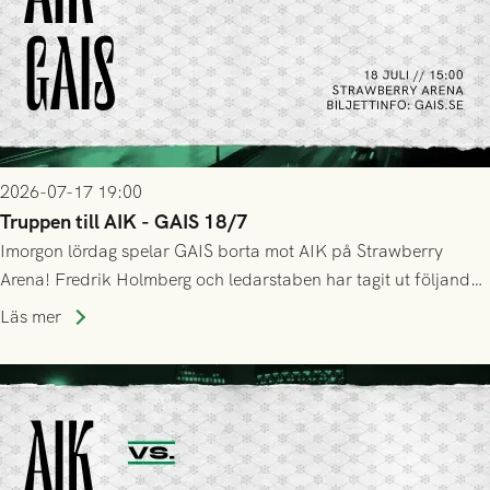
2026-07-17 19:00
Truppen till AIK - GAIS 18/7
Imorgon lördag spelar GAIS borta mot AIK på Strawberry
Arena! Fredrik Holmberg och ledarstaben har tagit ut följande
trupp till matchen:
Läs mer