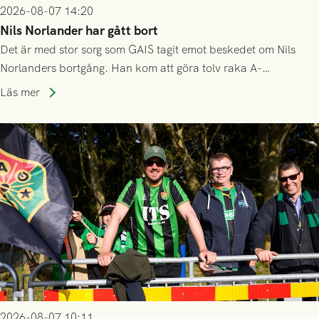
2026-08-07 14:20
Nils Norlander har gått bort
Det är med stor sorg som GAIS tagit emot beskedet om Nils
Norlanders bortgång. Han kom att göra tolv raka A-
lagssäsonger i Grönsvart och är en av få spelare som i GAIS
Läs mer
gjort fler än 200 matcher.
2026-08-07 10:11