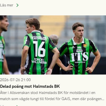
som står på reservlista eller fått förhinder.
Läs mer
2026-07-26 21:00
Delad poäng mot Halmstads BK
Åter i Allsvenskan stod Halmstads BK för motståndet i en
match som vägde tungt till fördel för GAIS, men där poängen
delades efter dramatik på tilläggstid.