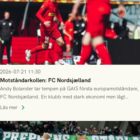
2026-07-21 11:30
Motståndarkollen: FC Nordsjælland
Andy Bolander tar tempen på GAIS första europamotståndare,
FC Nordsjælland. En klubb med stark ekonomi men lågt
publiksnitt, ett lag med både kollektiv styrka och individuell
Läs mer
finess.