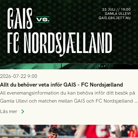
2026-07-22 9:00
Allt du behöver veta inför GAIS - FC Nordsjælland
All evenemangsinformation du kan behöva inför ditt besök på
Gamla Ullevi och matchen mellan GAIS och FC Nordsjælland i
kvalet till Conference League! Avspark kl 19.00 på torsdag
Läs mer
23/7.