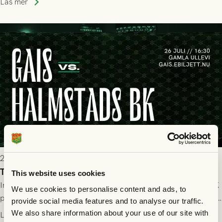
Läs mer
2026-07-25 19:00
Truppen till GAIS - Halmstads BK 26/7
This website uses cookies
Imorgon söndag spelar GAIS herrar hemma mot Halmstads BK
We use cookies to personalise content and ads, to
på Gamla Ullevi med avspark kl 16.30! Fredrik Holmberg och
provide social media features and to analyse our traffic.
ledarstaben har tagit ut följande trupp till matchen:
We also share information about your use of our site with
Läs mer