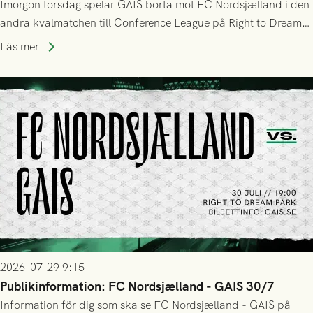
Imorgon torsdag spelar GAIS borta mot FC Nordsjælland i den
andra kvalmatchen till Conference League på Right to Dream
Park! Fredrik Holmberg och ledarstaben har tagit ut följande
Läs mer
trupp till matchen:
2026-07-29 9:15
Publikinformation: FC Nordsjælland - GAIS 30/7
Information för dig som ska se FC Nordsjælland - GAIS på