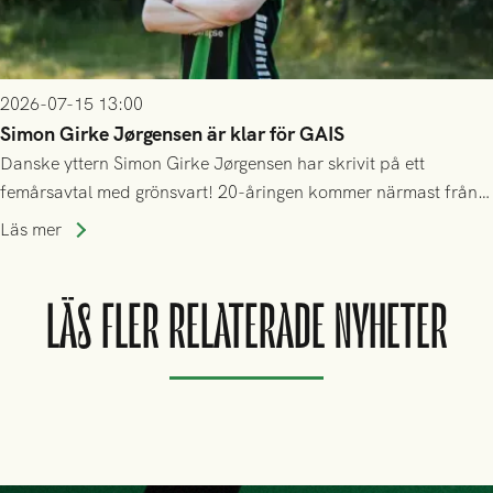
2026-07-15 13:00
Simon Girke Jørgensen är klar för GAIS
Danske yttern Simon Girke Jørgensen har skrivit på ett
femårsavtal med grönsvart! 20-åringen kommer närmast från
spel i färöiska Skála IF.
Läs mer
LÄS FLER RELATERADE NYHETER