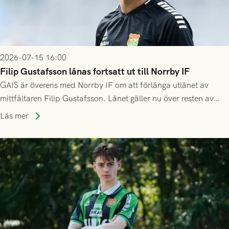
2026-07-15 16:00
Filip Gustafsson lånas fortsatt ut till Norrby IF
GAIS är överens med Norrby IF om att förlänga utlånet av
mittfältaren Filip Gustafsson. Lånet gäller nu över resten av
säsongen 2026.
Läs mer