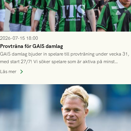
2026-07-15 18:00
Provträna för GAIS damlag
GAIS damlag bjuder in spelare till provträning under vecka 31,
med start 27/7! Vi söker spelare som är aktiva på minst
division 3-nivå.
Läs mer