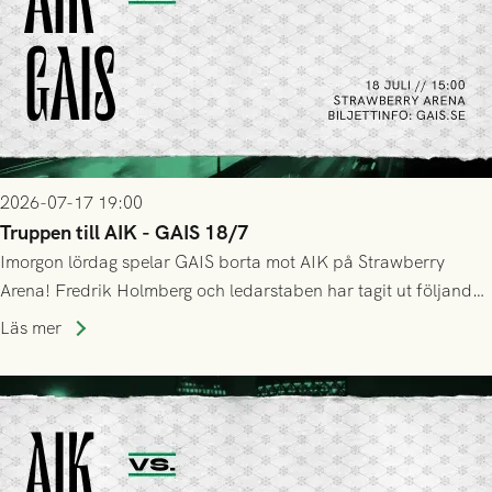
2026-07-17 19:00
Truppen till AIK - GAIS 18/7
Imorgon lördag spelar GAIS borta mot AIK på Strawberry
Arena! Fredrik Holmberg och ledarstaben har tagit ut följande
trupp till matchen:
Läs mer