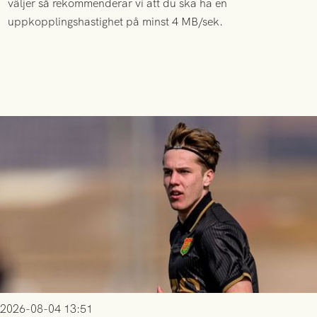
väljer så rekommenderar vi att du ska ha en
uppkopplingshastighet på minst 4 MB/sek.
2026-08-04 13:51