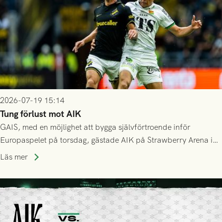
2026-07-19 15:14
Tung förlust mot AIK
GAIS, med en möjlighet att bygga självförtroende inför
Europaspelet på torsdag, gästade AIK på Strawberry Arena i
Stockholm . Men trots konstant hotande i första halvlek av
Läs mer
GAIS så var det AIK, i andra halvlek, som höjde tempot och
lyckades få in 2-0.