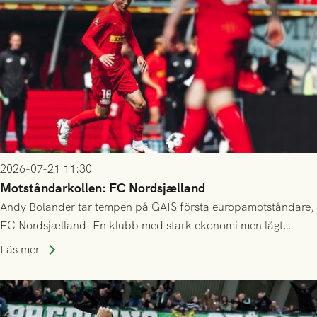
2026-07-21 11:30
Motståndarkollen: FC Nordsjælland
Andy Bolander tar tempen på GAIS första europamotståndare,
FC Nordsjælland. En klubb med stark ekonomi men lågt
publiksnitt, ett lag med både kollektiv styrka och individuell
Läs mer
finess.