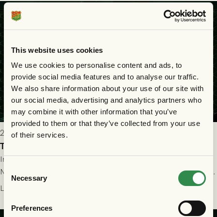
seger! Matchfoto: Mikael Josefsson & Lasse Ekström
This website uses cookies
We use cookies to personalise content and ads, to
provide social media features and to analyse our traffic.
We also share information about your use of our site with
our social media, advertising and analytics partners who
may combine it with other information that you’ve
provided to them or that they’ve collected from your use
2026-07-22 19:00
of their services.
Truppen till GAIS - FC Nordsjælland 23/7
Imorgon torsdag spelar GAIS herrar hemma mot FC
Consent
Nordsjælland på Gamla Ullevi med avspark kl 19.00! Fredrik
Necessary
Selection
Holmberg och ledarstaben har tagit ut följande trupp till
Läs mer
matchen:
Preferences