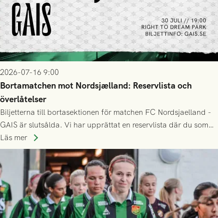
2026-07-16 9:00
Bortamatchen mot Nordsjælland: Reservlista och
överlåtelser
Biljetterna till bortasektionen för matchen FC Nordsjaelland -
GAIS är slutsålda. Vi har upprättat en reservlista där du som
ännu inte har någon biljett kan anmäla ditt intresse. Du kan
Läs mer
inte själv överlåta din biljett till någon annan.