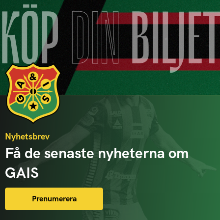
KÖP
DIN
BILJE
Nyhetsbrev
Få de senaste nyheterna om
GAIS
Prenumerera