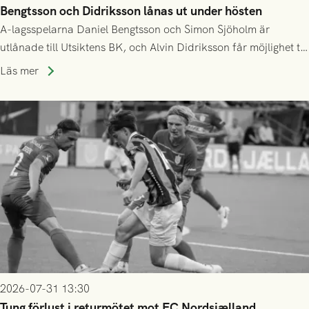
Bengtsson och Didriksson lånas ut under hösten
A-lagsspelarna Daniel Bengtsson och Simon Sjöholm är
utlånade till Utsiktens BK, och Alvin Didriksson får möjlighet till
speltid i Hestrafors genom föreningssamarbete.
Läs mer
2026-07-31 13:30
Tung förlust i returmötet mot FC Nordsjælland