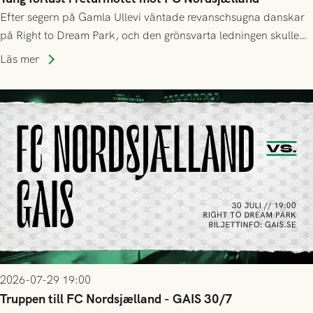
Efter segern på Gamla Ullevi väntade revanschsugna danskar
på Right to Dream Park, och den grönsvarta ledningen skulle
upphöra efter mindre än kvarten spelad. På lika mark visade
Läs mer
sig Nordsjälland numren för stora och matchen slutade i
tennissiffror och det grönsvarta europaäventyret tog slut.
2026-07-29 19:00
Truppen till FC Nordsjælland - GAIS 30/7