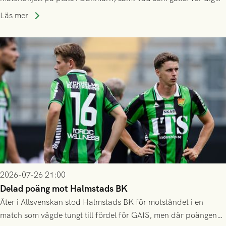
som står på reservlista eller fått förhinder.
Läs mer
2026-07-26 21:00
Delad poäng mot Halmstads BK
Åter i Allsvenskan stod Halmstads BK för motståndet i en
match som vägde tungt till fördel för GAIS, men där poängen