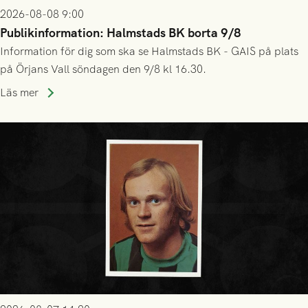
2026-08-08 9:00
Publikinformation: Halmstads BK borta 9/8
Information för dig som ska se Halmstads BK - GAIS på plats
på Örjans Vall söndagen den 9/8 kl 16.30.
Läs mer