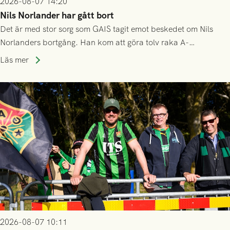
2026-08-07 14:20
Nils Norlander har gått bort
Det är med stor sorg som GAIS tagit emot beskedet om Nils
Norlanders bortgång. Han kom att göra tolv raka A-
lagssäsonger i Grönsvart och är en av få spelare som i GAIS
Läs mer
gjort fler än 200 matcher.
2026-08-07 10:11