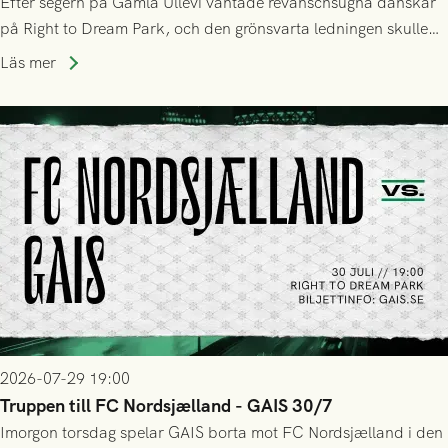
Efter segern på Gamla Ullevi väntade revanschsugna danskar
på Right to Dream Park, och den grönsvarta ledningen skulle
upphöra efter mindre än kvarten spelad. På lika mark visade
Läs mer
sig Nordsjälland numren för stora och matchen slutade i
tennissiffror och det grönsvarta europaäventyret tog slut.
2026-07-29 19:00
Truppen till FC Nordsjælland - GAIS 30/7
Imorgon torsdag spelar GAIS borta mot FC Nordsjælland i den