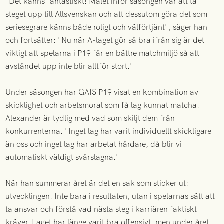
"Det känns fantastiskt! Målet inför säsongen var att ta
steget upp till Allsvenskan och att dessutom göra det som
seriesegrare känns både roligt och välförtjänt", säger han
och fortsätter: "Nu när A-laget gör så bra ifrån sig är det
viktigt att spelarna i P19 får en bättre matchmiljö så att
avståndet upp inte blir alltför stort."
Under säsongen har GAIS P19 visat en kombination av
skicklighet och arbetsmoral som få lag kunnat matcha.
Alexander är tydlig med vad som skiljt dem från
konkurrenterna. "Inget lag har varit individuellt skickligare
än oss och inget lag har arbetat hårdare, då blir vi
automatiskt väldigt svårslagna."
När han summerar året är det en sak som sticker ut:
utvecklingen. Inte bara i resultaten, utan i spelarnas sätt att
ta ansvar och förstå vad nästa steg i karriären faktiskt
kräver. Laget har länge varit bra offensivt, men under året