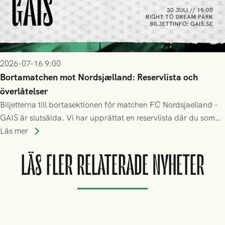
2026-07-16 9:00
Bortamatchen mot Nordsjælland: Reservlista och
överlåtelser
Biljetterna till bortasektionen för matchen FC Nordsjaelland -
GAIS är slutsålda. Vi har upprättat en reservlista där du som
ännu inte har någon biljett kan anmäla ditt intresse. Du kan
Läs mer
inte själv överlåta din biljett till någon annan.
LÄS FLER RELATERADE NYHETER