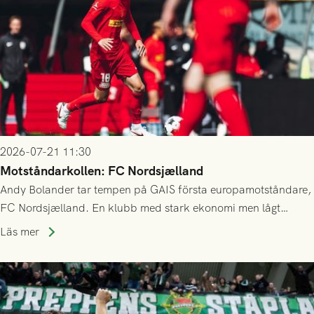
2026-07-21 11:30
Motståndarkollen: FC Nordsjælland
Andy Bolander tar tempen på GAIS första europamotståndare,
FC Nordsjælland. En klubb med stark ekonomi men lågt
publiksnitt, ett lag med både kollektiv styrka och individuell
Läs mer
finess.