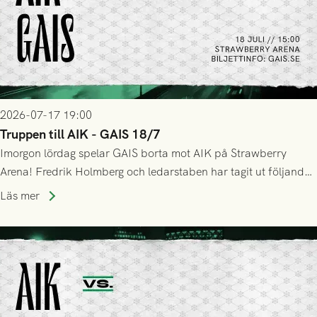
2026-07-17 19:00
Truppen till AIK - GAIS 18/7
Imorgon lördag spelar GAIS borta mot AIK på Strawberry
Arena! Fredrik Holmberg och ledarstaben har tagit ut följande
trupp till matchen:
Läs mer