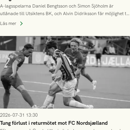
A-lagsspelarna Daniel Bengtsson och Simon Sjöholm är
utlånade till Utsiktens BK, och Alvin Didriksson får möjlighet till
speltid i Hestrafors genom föreningssamarbete.
Läs mer
2026-07-31 13:30
Tung förlust i returmötet mot FC Nordsjælland