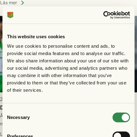
som står på reservlista eller fått förhinder.
Läs mer
This website uses cookies
We use cookies to personalise content and ads, to
provide social media features and to analyse our traffic.
We also share information about your use of our site with
our social media, advertising and analytics partners who
may combine it with other information that you’ve
provided to them or that they’ve collected from your use
of their services.
2026-07-26 21:00
Delad poäng mot Halmstads BK
Consent
Åter i Allsvenskan stod Halmstads BK för motståndet i en
Necessary
Selection
match som vägde tungt till fördel för GAIS, men där poängen
delades efter dramatik på tilläggstid.
Läs mer
Preferences