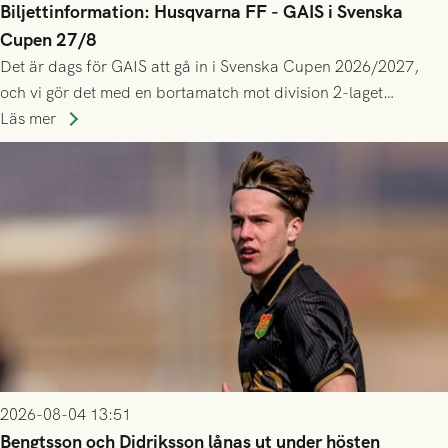
Biljettinformation: Husqvarna FF - GAIS i Svenska
Cupen 27/8
Det är dags för GAIS att gå in i Svenska Cupen 2026/2027,
och vi gör det med en bortamatch mot division 2-laget
Husqvarna FF. Häng med och stötta grönsvart på plats!
Läs mer
2026-08-04 13:51
Bengtsson och Didriksson lånas ut under hösten