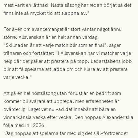
mest varit en lättnad. Nästa säsong har redan börjat så det
finns inte så mycket tid att slappna av."
För även om avancemanget är stort väntar något ännu
större. Allsvenskan är en helt annan vardag.
"Skillnaden är att varje match blir som en final", säger
tränaren och fortsätter: "I Allsvenskan har vi matcher varje
helg där det gäller att prestera på topp. Ledarstabens jobb
blir att få spelarna att ladda om och klara av att prestera
varje vecka."
Att gå en hel höstsäsong utan förlust är en bedrift som
kommer bli svårare att upprepa, men erfarenheten är
ovärderlig. Laget vet nu vad det innebär att bära en
vinnarkänsla vecka efter vecka. Den hoppas Alexander ska
följa med in i 2026.
"Jag hoppas att spelarna tar med sig det självförtroendet