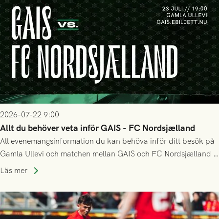
2026-07-22 9:00
Allt du behöver veta inför GAIS - FC Nordsjælland
All evenemangsinformation du kan behöva inför ditt besök på
Gamla Ullevi och matchen mellan GAIS och FC Nordsjælland i
kvalet till Conference League! Avspark kl 19.00 på torsdag
Läs mer
23/7.