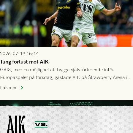
2026-07-19 15:14
Tung förlust mot AIK
GAIS, med en möjlighet att bygga självförtroende inför
Europaspelet på torsdag, gästade AIK på Strawberry Arena i
Stockholm . Men trots konstant hotande i första halvlek av
Läs mer
GAIS så var det AIK, i andra halvlek, som höjde tempot och
lyckades få in 2-0.