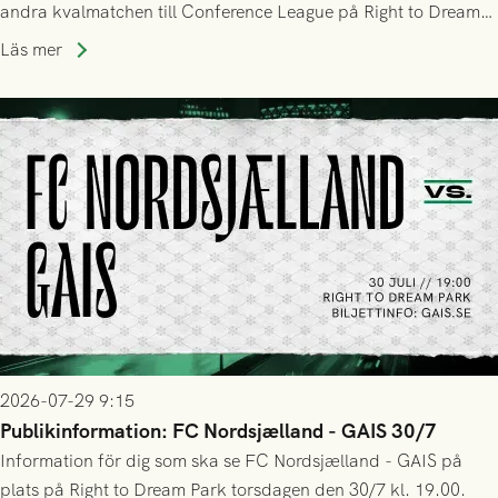
andra kvalmatchen till Conference League på Right to Dream
Park! Fredrik Holmberg och ledarstaben har tagit ut följande
Läs mer
trupp till matchen:
2026-07-29 9:15
Publikinformation: FC Nordsjælland - GAIS 30/7
Information för dig som ska se FC Nordsjælland - GAIS på
plats på Right to Dream Park torsdagen den 30/7 kl. 19.00.