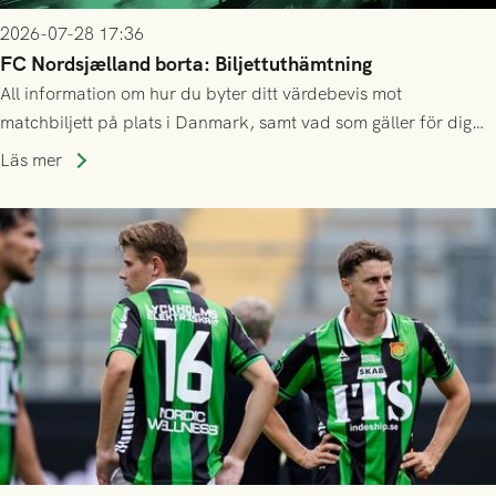
2026-07-28 17:36
FC Nordsjælland borta: Biljettuthämtning
All information om hur du byter ditt värdebevis mot
matchbiljett på plats i Danmark, samt vad som gäller för dig
som står på reservlista eller fått förhinder.
Läs mer