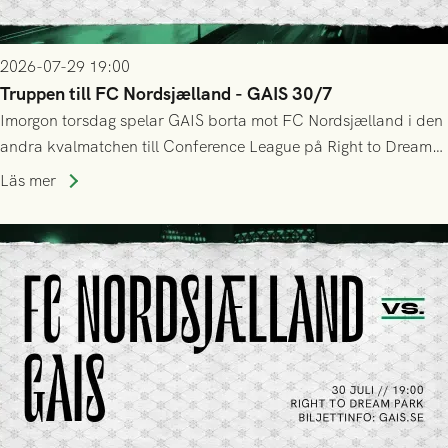
2026-07-29 19:00
Truppen till FC Nordsjælland - GAIS 30/7
Imorgon torsdag spelar GAIS borta mot FC Nordsjælland i den
andra kvalmatchen till Conference League på Right to Dream
Park! Fredrik Holmberg och ledarstaben har tagit ut följande
Läs mer
trupp till matchen: