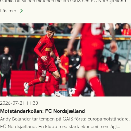
Gamla Ullevi och matchen mellan GAIS och FC Nordsjælland i
kvalet till Conference League! Avspark kl 19.00 på torsdag
Läs mer
23/7.
2026-07-21 11:30
Motståndarkollen: FC Nordsjælland
Andy Bolander tar tempen på GAIS första europamotståndare,
FC Nordsjælland. En klubb med stark ekonomi men lågt