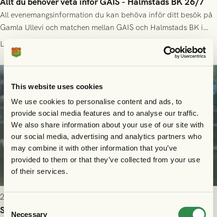
Allt du behöver veta inför GAIS - Halmstads BK 26/7
All evenemangsinformation du kan behöva inför ditt besök på
Gamla Ullevi och matchen mellan GAIS och Halmstads BK i
Allsvenskan! Avspark kl 16.30 på söndag 26/7.
Läs mer
This website uses cookies
We use cookies to personalise content and ads, to
provide social media features and to analyse our traffic.
We also share information about your use of our site with
our social media, advertising and analytics partners who
may combine it with other information that you’ve
provided to them or that they’ve collected from your use
of their services.
2026-07-24 16:40
Consent
Seger i första kvalmatchen mot FC Nordsjælland
Necessary
Selection