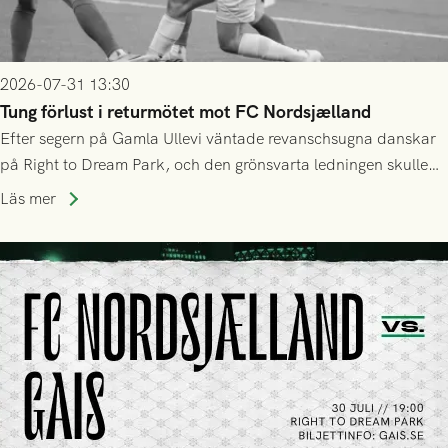
2026-07-31 13:30
Tung förlust i returmötet mot FC Nordsjælland
Efter segern på Gamla Ullevi väntade revanschsugna danskar
på Right to Dream Park, och den grönsvarta ledningen skulle
upphöra efter mindre än kvarten spelad. På lika mark visade
Läs mer
sig Nordsjälland numren för stora och matchen slutade i
tennissiffror och det grönsvarta europaäventyret tog slut.