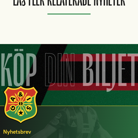
LÄS FLER RELATERADE NYHETER
KÖP
DIN
BILJE
Nyhetsbrev