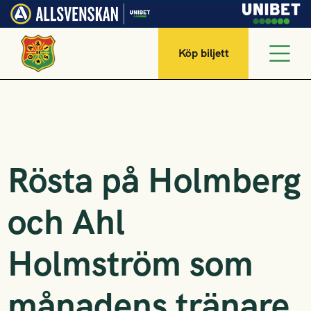
Köp biljett
Rösta på Holmberg
och Ahl
Holmström som
månadens tränare