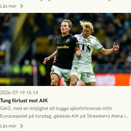
spelas den tredje kvalomgången kort därpå. Motståndare blir
Läs mer
då vinnaren i mötet mellan isländska Valur och HŠK Zrinjski
Mostar från Bosnien och Hercegovina.
2026-07-19 15:14
Tung förlust mot AIK
GAIS, med en möjlighet att bygga självförtroende inför
Europaspelet på torsdag, gästade AIK på Strawberry Arena i
Stockholm . Men trots konstant hotande i första halvlek av
Läs mer