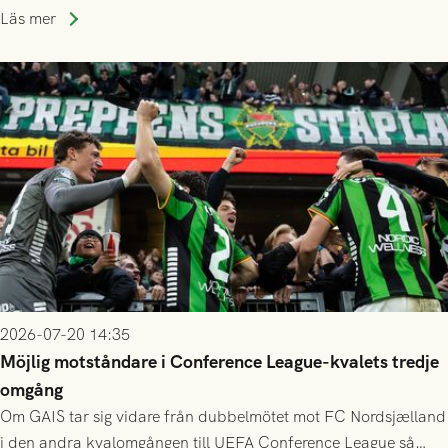
publiksnitt, ett lag med både kollektiv styrka och individuell
Läs mer
finess.
2026-07-20 14:35
Möjlig motståndare i Conference League-kvalets tredje
omgång
Om GAIS tar sig vidare från dubbelmötet mot FC Nordsjælland
i den andra kvalomgången till UEFA Conference League så