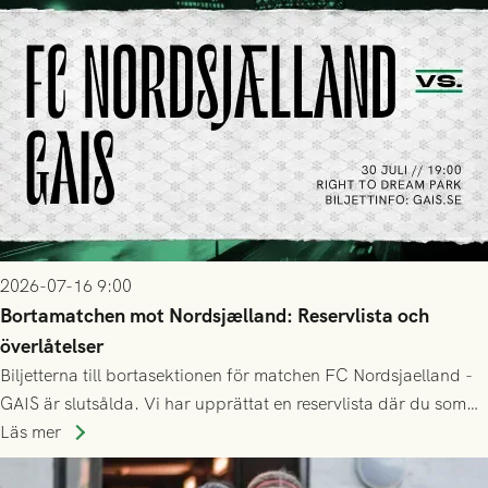
2026-07-16 9:00
Bortamatchen mot Nordsjælland: Reservlista och
överlåtelser
Biljetterna till bortasektionen för matchen FC Nordsjaelland -
GAIS är slutsålda. Vi har upprättat en reservlista där du som
ännu inte har någon biljett kan anmäla ditt intresse. Du kan
Läs mer
inte själv överlåta din biljett till någon annan.