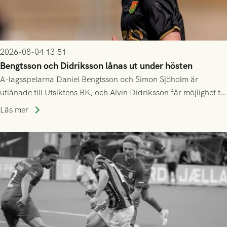
2026-08-04 13:51
Bengtsson och Didriksson lånas ut under hösten
A-lagsspelarna Daniel Bengtsson och Simon Sjöholm är
utlånade till Utsiktens BK, och Alvin Didriksson får möjlighet till
speltid i Hestrafors genom föreningssamarbete.
Läs mer