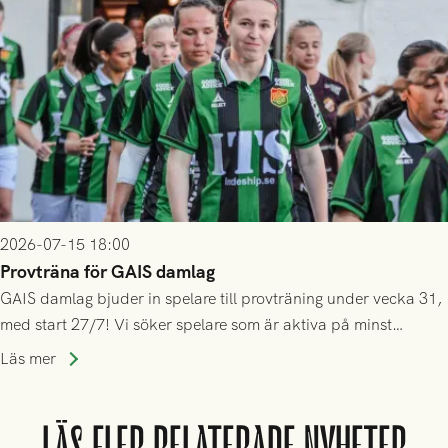
2026-07-15 18:00
Provträna för GAIS damlag
GAIS damlag bjuder in spelare till provträning under vecka 31,
med start 27/7! Vi söker spelare som är aktiva på minst
division 3-nivå.
Läs mer