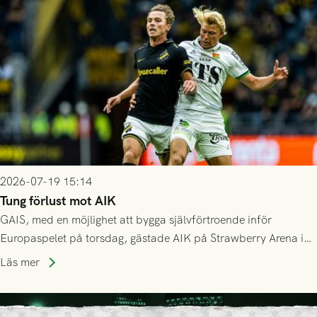
Mostar från Bosnien och Hercegovina.
2026-07-19 15:14
Tung förlust mot AIK
GAIS, med en möjlighet att bygga självförtroende inför
Europaspelet på torsdag, gästade AIK på Strawberry Arena i
Stockholm . Men trots konstant hotande i första halvlek av
Läs mer
GAIS så var det AIK, i andra halvlek, som höjde tempot och
lyckades få in 2-0.