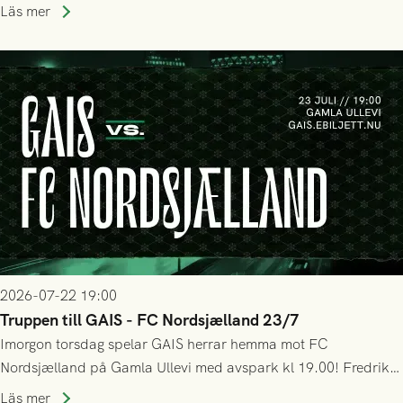
halvtidsvilan sjönk tempot när Nordsjälland tilläts ha mer av
Läs mer
bollen, men GAIS försvarade sig disciplinerat och säkrade en
seger! Matchfoto: Mikael Josefsson & Lasse Ekström
2026-07-22 19:00
Truppen till GAIS - FC Nordsjælland 23/7
Imorgon torsdag spelar GAIS herrar hemma mot FC
Nordsjælland på Gamla Ullevi med avspark kl 19.00! Fredrik
Holmberg och ledarstaben har tagit ut följande trupp till
Läs mer