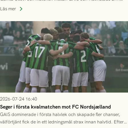
Allsvenskan! Avspark kl 16.30 på söndag 26/7.
Läs mer
2026-07-24 16:40
Seger i första kvalmatchen mot FC Nordsjælland
GAIS dominerade i första halvlek och skapade fler chanser,
välförtjänt fick de in ett ledningsmål strax innan halvtid. Efter