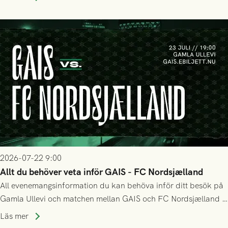
matchen:
2026-07-22 9:00
Allt du behöver veta inför GAIS - FC Nordsjælland
All evenemangsinformation du kan behöva inför ditt besök på
Gamla Ullevi och matchen mellan GAIS och FC Nordsjælland i
kvalet till Conference League! Avspark kl 19.00 på torsdag
Läs mer
23/7.