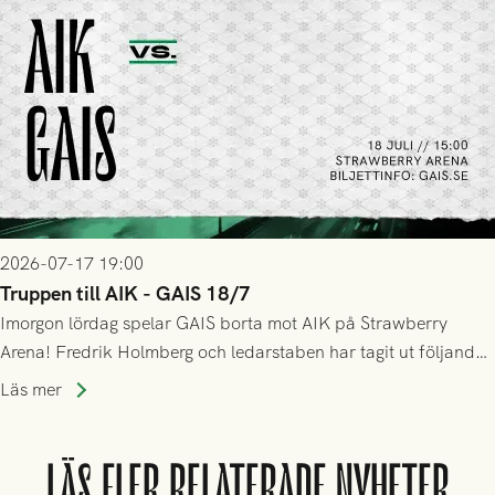
2026-07-17 19:00
Truppen till AIK - GAIS 18/7
Imorgon lördag spelar GAIS borta mot AIK på Strawberry
Arena! Fredrik Holmberg och ledarstaben har tagit ut följande
trupp till matchen:
Läs mer
LÄS FLER RELATERADE NYHETER