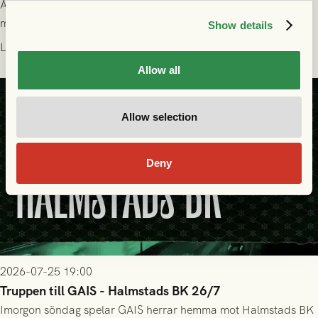
Åter i Allsvenskan stod Halmstads BK för motståndet i en
match som vägde tungt till fördel för GAIS, men där poängen
Show details
delades efter dramatik på tilläggstid.
Läs mer
Allow all
Allow selection
Deny
2026-07-25 19:00
Truppen till GAIS - Halmstads BK 26/7
Imorgon söndag spelar GAIS herrar hemma mot Halmstads BK