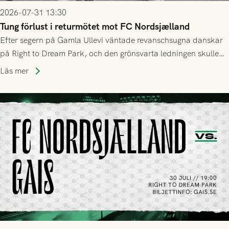
2026-07-31 13:30
Tung förlust i returmötet mot FC Nordsjælland
Efter segern på Gamla Ullevi väntade revanschsugna danskar
på Right to Dream Park, och den grönsvarta ledningen skulle
upphöra efter mindre än kvarten spelad. På lika mark visade
Läs mer
sig Nordsjälland numren för stora och matchen slutade i
tennissiffror och det grönsvarta europaäventyret tog slut.