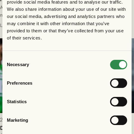
provide social media features and to analyse our traffic.
All information om hur du byter ditt värdebevis mot
We also share information about your use of our site with
matchbiljett på plats i Danmark, samt vad som gäller för dig
our social media, advertising and analytics partners who
som står på reservlista eller fått förhinder.
may combine it with other information that you’ve
Läs mer
provided to them or that they’ve collected from your use
of their services.
Consent
Necessary
Selection
Preferences
Statistics
2026-07-26 21:00
Marketing
Delad poäng mot Halmstads BK