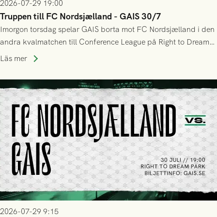
2026-07-29 19:00
Truppen till FC Nordsjælland - GAIS 30/7
Imorgon torsdag spelar GAIS borta mot FC Nordsjælland i den
andra kvalmatchen till Conference League på Right to Dream
Park! Fredrik Holmberg och ledarstaben har tagit ut följande
Läs mer
trupp till matchen:
2026-07-29 9:15