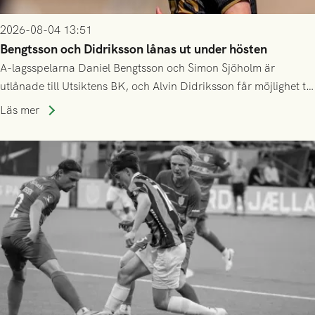
2026-08-04 13:51
Bengtsson och Didriksson lånas ut under hösten
A-lagsspelarna Daniel Bengtsson och Simon Sjöholm är
utlånade till Utsiktens BK, och Alvin Didriksson får möjlighet till
speltid i Hestrafors genom föreningssamarbete.
Läs mer