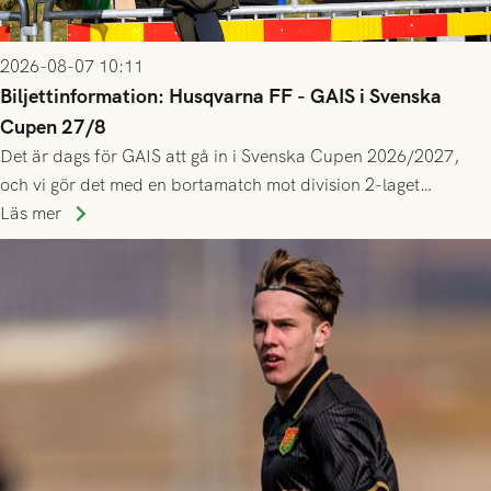
2026-08-07 10:11
Biljettinformation: Husqvarna FF - GAIS i Svenska
Cupen 27/8
Det är dags för GAIS att gå in i Svenska Cupen 2026/2027,
och vi gör det med en bortamatch mot division 2-laget
Husqvarna FF. Häng med och stötta grönsvart på plats!
Läs mer