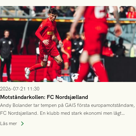
2026-07-21 11:30
Motståndarkollen: FC Nordsjælland
Andy Bolander tar tempen på GAIS första europamotståndare,
FC Nordsjælland. En klubb med stark ekonomi men lågt
publiksnitt, ett lag med både kollektiv styrka och individuell
Läs mer
finess.