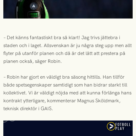
– Det känns fantastiskt bra så klart! Jag trivs jättebra i
staden och i laget. Allsvenskan är ju några steg upp men allt
flyter på utanför planen och då är det lätt att prestera på
planen också, säger Robin.
– Robin har gjort en väldigt bra säsong hittills. Han tillför
både spetsegenskaper samtidigt som han bidrar starkt till
kollektivet. Vi är väldigt nöjda med att kunna förlänga hans
kontrakt ytterligare, kommenterar Magnus Sköldmark,
teknisk direktör i GAIS.