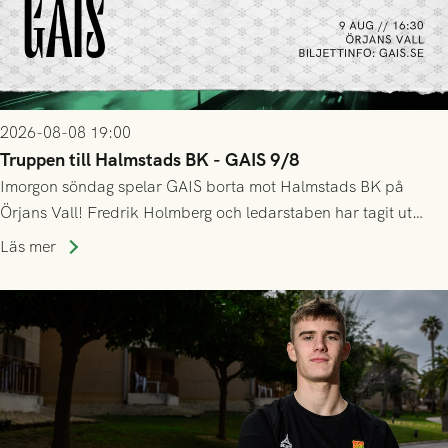
2026-08-08 19:00
Truppen till Halmstads BK - GAIS 9/8
Imorgon söndag spelar GAIS borta mot Halmstads BK på
Örjans Vall! Fredrik Holmberg och ledarstaben har tagit ut
följande trupp till matchen:
Läs mer