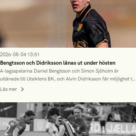
2026-08-04 13:51
Bengtsson och Didriksson lånas ut under hösten
A-lagsspelarna Daniel Bengtsson och Simon Sjöholm är
utlånade till Utsiktens BK, och Alvin Didriksson får möjlighet till
speltid i Hestrafors genom föreningssamarbete.
Läs mer