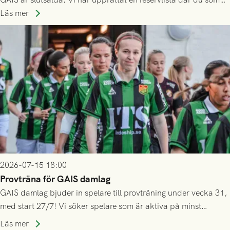
ännu inte har någon biljett kan anmäla ditt intresse. Du kan
Läs mer
inte själv överlåta din biljett till någon annan.
2026-07-15 18:00
Provträna för GAIS damlag
GAIS damlag bjuder in spelare till provträning under vecka 31,
med start 27/7! Vi söker spelare som är aktiva på minst
division 3-nivå.
Läs mer