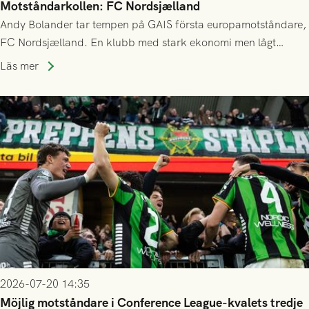
Motståndarkollen: FC Nordsjælland
Andy Bolander tar tempen på GAIS första europamotståndare,
FC Nordsjælland. En klubb med stark ekonomi men lågt
publiksnitt, ett lag med både kollektiv styrka och individuell
Läs mer
finess.
2026-07-20 14:35
Möjlig motståndare i Conference League-kvalets tredje