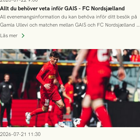
Allt du behöver veta inför GAIS - FC Nordsjælland
All evenemangsinformation du kan behöva inför ditt besök på
Gamla Ullevi och matchen mellan GAIS och FC Nordsjælland i
kvalet till Conference League! Avspark kl 19.00 på torsdag
Läs mer
23/7.
2026-07-21 11:30