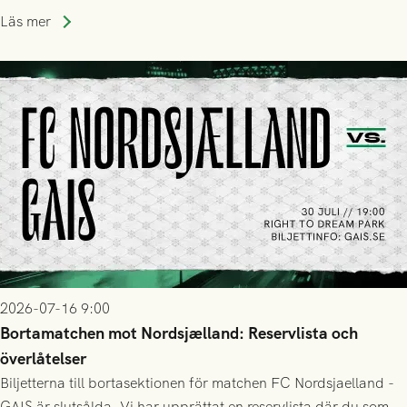
Läs mer
2026-07-16 9:00
Bortamatchen mot Nordsjælland: Reservlista och
överlåtelser
Biljetterna till bortasektionen för matchen FC Nordsjaelland -
GAIS är slutsålda. Vi har upprättat en reservlista där du som