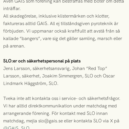
Även GAIS som förening kan bestraffas med böter om detta
inträffar.
All skadegörelse, inklusive klistermärken och klotter,
faktureras alltid GAIS. All ej tillståndsgiven pyroteknik är
förbjuden. Vi uppmanar också kraftfullt att avstå från så
kallade ”bangers”, vare sig det gäller samling, marsch eller
på arenan.
SLO:er och säkerhetspersonal på plats
Jens Larsson, säkerhetsansvarig, Johan ”Red Top”
Larsson, säkerhet, Joakim Simmergren, SLO och Oscar
Lindmark Häggström, SLO.
Tveka inte att kontakta oss i service- och säkerhetsfrågor.
Vi har alltid direktkommunikation under matchdag med
arrangerande förening. För kontakt med SLO innan
matchdag, mejla slo@gais.se eller kontakta SLO via X på
@GAIS_SLO
.