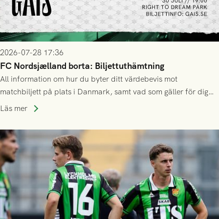
2026-07-28 17:36
FC Nordsjælland borta: Biljettuthämtning
All information om hur du byter ditt värdebevis mot
matchbiljett på plats i Danmark, samt vad som gäller för dig
som står på reservlista eller fått förhinder.
Läs mer