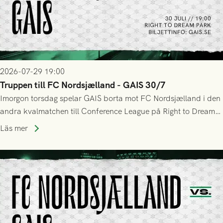
2026-07-29 19:00
Truppen till FC Nordsjælland - GAIS 30/7
Imorgon torsdag spelar GAIS borta mot FC Nordsjælland i den
andra kvalmatchen till Conference League på Right to Dream
Park! Fredrik Holmberg och ledarstaben har tagit ut följande
Läs mer
trupp till matchen: