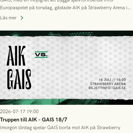
Europaspelet på torsdag, gästade AIK på Strawberry Arena i
Stockholm . Men trots konstant hotande i första halvlek av
Läs mer
GAIS så var det AIK, i andra halvlek, som höjde tempot och
lyckades få in 2-0.
2026-07-17 19:00
Truppen till AIK - GAIS 18/7
Imorgon lördag spelar GAIS borta mot AIK på Strawberry