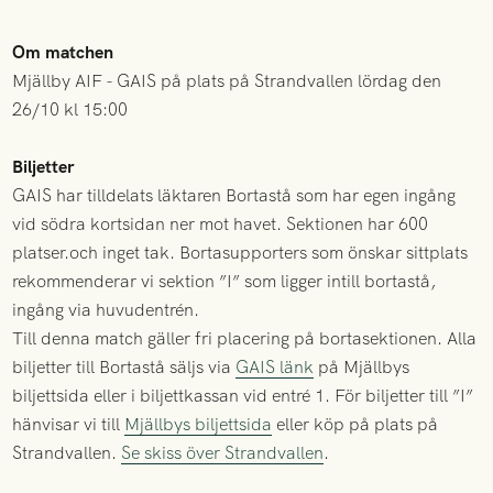
Om matchen
Mjällby AIF - GAIS på plats på Strandvallen lördag den
26/10 kl 15:00
Biljetter
GAIS har tilldelats läktaren Bortastå som har egen ingång
vid södra kortsidan ner mot havet. Sektionen har 600
platser.och inget tak. Bortasupporters som önskar sittplats
rekommenderar vi sektion ”I” som ligger intill bortastå,
ingång via huvudentrén.
Till denna match gäller fri placering på bortasektionen. Alla
biljetter till Bortastå säljs via
GAIS länk
på Mjällbys
biljettsida eller i biljettkassan vid entré 1. För biljetter till ”I”
hänvisar vi till
Mjällbys biljettsida
eller köp på plats på
Strandvallen.
Se skiss över Strandvallen
.