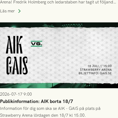
Arena! Fredrik Holmberg och ledarstaben har tagit ut följande
trupp till matchen:
Läs mer
2026-07-17 9:00
Publikinformation: AIK borta 18/7
Information för dig som ska se AIK - GAIS på plats på
Strawberry Arena lördagen den 18/7 kl 15.00.