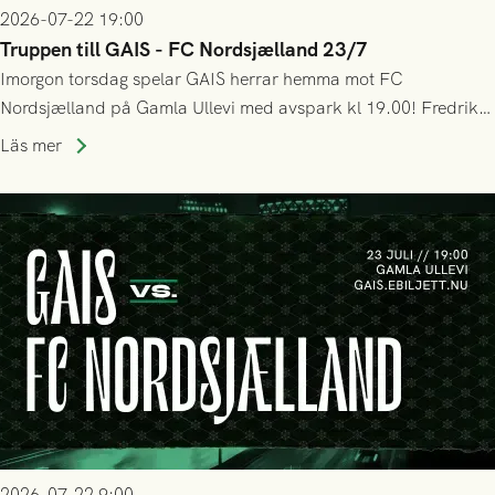
2026-07-22 19:00
Truppen till GAIS - FC Nordsjælland 23/7
Imorgon torsdag spelar GAIS herrar hemma mot FC
Nordsjælland på Gamla Ullevi med avspark kl 19.00! Fredrik
Holmberg och ledarstaben har tagit ut följande trupp till
Läs mer
matchen:
2026-07-22 9:00