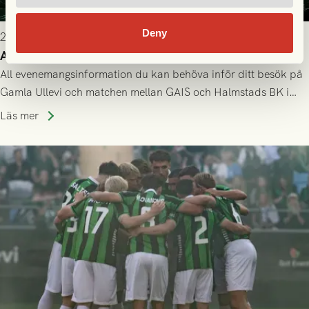
Deny
2026-07-25 9:00
Allt du behöver veta inför GAIS - Halmstads BK 26/7
All evenemangsinformation du kan behöva inför ditt besök på
Gamla Ullevi och matchen mellan GAIS och Halmstads BK i
Allsvenskan! Avspark kl 16.30 på söndag 26/7.
Läs mer