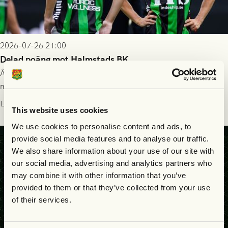
2026-07-26 21:00
Delad poäng mot Halmstads BK
Åter i Allsvenskan stod Halmstads BK för motståndet i en
match som vägde tungt till fördel för GAIS, men där poängen
delades efter dramatik på tilläggstid.
Läs mer
This website uses cookies
We use cookies to personalise content and ads, to
provide social media features and to analyse our traffic.
We also share information about your use of our site with
our social media, advertising and analytics partners who
may combine it with other information that you’ve
provided to them or that they’ve collected from your use
of their services.