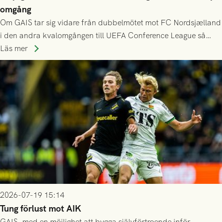
omgång
Om GAIS tar sig vidare från dubbelmötet mot FC Nordsjælland
i den andra kvalomgången till UEFA Conference League så
spelas den tredje kvalomgången kort därpå. Motståndare blir
Läs mer
då vinnaren i mötet mellan isländska Valur och HŠK Zrinjski
Mostar från Bosnien och Hercegovina.
2026-07-19 15:14
Tung förlust mot AIK
GAIS, med en möjlighet att bygga självförtroende inför