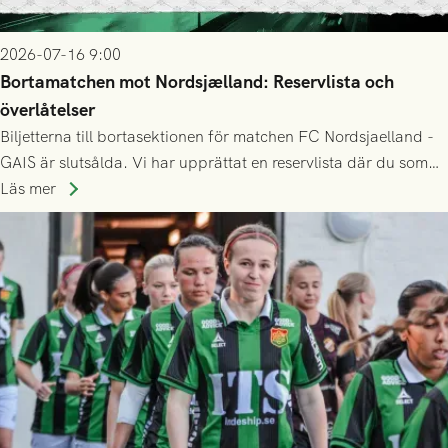
2026-07-16 9:00
Bortamatchen mot Nordsjælland: Reservlista och
överlåtelser
Biljetterna till bortasektionen för matchen FC Nordsjaelland -
GAIS är slutsålda. Vi har upprättat en reservlista där du som
ännu inte har någon biljett kan anmäla ditt intresse. Du kan
Läs mer
inte själv överlåta din biljett till någon annan.