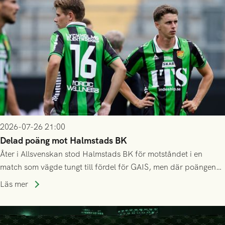
2026-07-26 21:00
Delad poäng mot Halmstads BK
Åter i Allsvenskan stod Halmstads BK för motståndet i en
match som vägde tungt till fördel för GAIS, men där poängen
delades efter dramatik på tilläggstid.
Läs mer