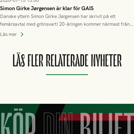
2026-07-15 13:00
Simon Girke Jørgensen är klar för GAIS
Danske yttern Simon Girke Jørgensen har skrivit på ett
femårsavtal med grönsvart! 20-åringen kommer närmast från
spel i färöiska Skála IF.
Läs mer
LÄS FLER RELATERADE NYHETER
KÖP
DIN
BILJE