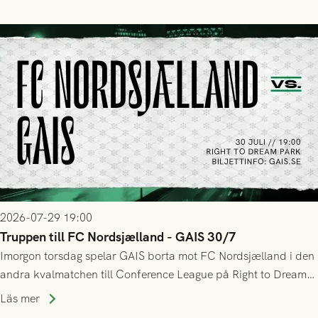
sig Nordsjälland numren för stora och matchen slutade i
tennissiffror och det grönsvarta europaäventyret tog slut.
2026-07-29 19:00
Truppen till FC Nordsjælland - GAIS 30/7
Imorgon torsdag spelar GAIS borta mot FC Nordsjælland i den
andra kvalmatchen till Conference League på Right to Dream
Park! Fredrik Holmberg och ledarstaben har tagit ut följande
Läs mer
trupp till matchen: