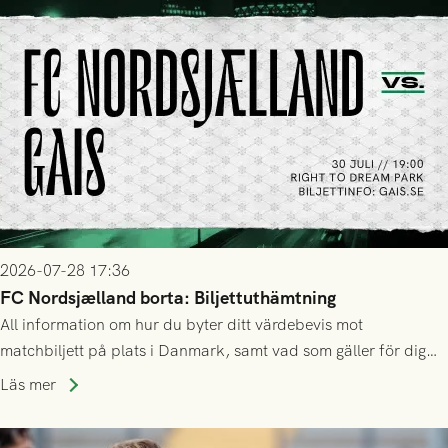
2026-07-28 17:36
FC Nordsjælland borta: Biljettuthämtning
All information om hur du byter ditt värdebevis mot
matchbiljett på plats i Danmark, samt vad som gäller för dig
som står på reservlista eller fått förhinder.
Läs mer