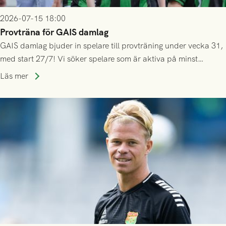
2026-07-15 18:00
Provträna för GAIS damlag
GAIS damlag bjuder in spelare till provträning under vecka 31,
med start 27/7! Vi söker spelare som är aktiva på minst
division 3-nivå.
Läs mer