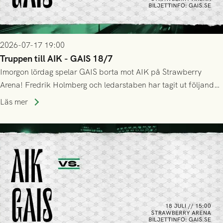
2026-07-17 19:00
Truppen till AIK - GAIS 18/7
Imorgon lördag spelar GAIS borta mot AIK på Strawberry
Arena! Fredrik Holmberg och ledarstaben har tagit ut följande
trupp till matchen:
Läs mer