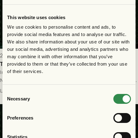
This website uses cookies
We use cookies to personalise content and ads, to
provide social media features and to analyse our traffic.
We also share information about your use of our site with
our social media, advertising and analytics partners who
2026-07-22 19:00
may combine it with other information that you’ve
Truppen till GAIS - FC Nordsjælland 23/7
provided to them or that they’ve collected from your use
of their services.
Imorgon torsdag spelar GAIS herrar hemma mot FC
Nordsjælland på Gamla Ullevi med avspark kl 19.00! Fredrik
Holmberg och ledarstaben har tagit ut följande trupp till
Läs mer
Consent
matchen:
Necessary
Selection
Preferences
Statistics