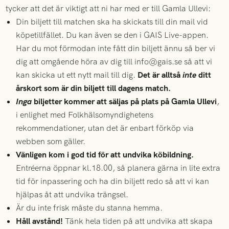
tycker att det är viktigt att ni har med er till Gamla Ullevi:
Din biljett till matchen ska ha skickats till din mail vid
köpetillfället. Du kan även se den i GAIS Live-appen.
Har du mot förmodan inte fått din biljett ännu så ber vi
dig att omgående höra av dig till info@gais.se så att vi
kan skicka ut ett nytt mail till dig.
Det är alltså
inte
ditt
årskort som är din biljett till dagens match.
Inga
biljetter kommer att säljas på plats på Gamla Ullevi
,
i enlighet med Folkhälsomyndighetens
rekommendationer, utan det är enbart förköp via
webben som gäller.
Vänligen kom i god tid för att undvika köbildning.
Entréerna öppnar kl.18.00, så planera gärna in lite extra
tid för inpassering och ha din biljett redo så att vi kan
hjälpas åt att undvika trängsel.
Är du inte frisk måste du stanna hemma.
Håll avstånd!
Tänk hela tiden på att undvika att skapa