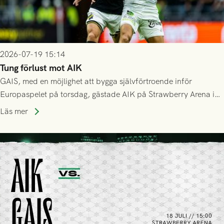
2026-07-19 15:14
Tung förlust mot AIK
GAIS, med en möjlighet att bygga självförtroende inför
Europaspelet på torsdag, gästade AIK på Strawberry Arena i
Stockholm . Men trots konstant hotande i första halvlek av
Läs mer
GAIS så var det AIK, i andra halvlek, som höjde tempot och
lyckades få in 2-0.