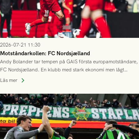
2026-07-21 11:30
Motståndarkollen: FC Nordsjælland
Andy Bolander tar tempen på GAIS första europamotståndare,
FC Nordsjælland. En klubb med stark ekonomi men lågt
publiksnitt, ett lag med både kollektiv styrka och individuell
Läs mer
finess.