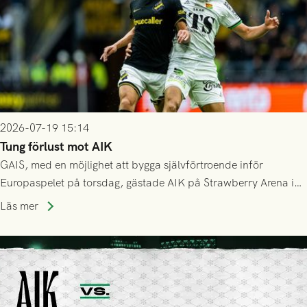
2026-07-19 15:14
Tung förlust mot AIK
GAIS, med en möjlighet att bygga självförtroende inför
Europaspelet på torsdag, gästade AIK på Strawberry Arena i
Stockholm . Men trots konstant hotande i första halvlek av
Läs mer
GAIS så var det AIK, i andra halvlek, som höjde tempot och
lyckades få in 2-0.