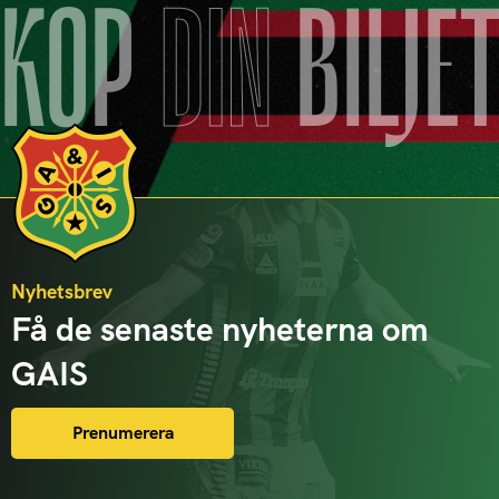
KÖP
DIN
BILJE
Nyhetsbrev
Få de senaste nyheterna om
GAIS
Prenumerera