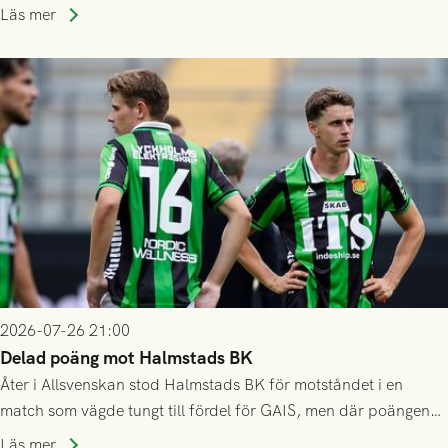
som står på reservlista eller fått förhinder.
Läs mer
2026-07-26 21:00
Delad poäng mot Halmstads BK
Åter i Allsvenskan stod Halmstads BK för motståndet i en
match som vägde tungt till fördel för GAIS, men där poängen
delades efter dramatik på tilläggstid.
Läs mer