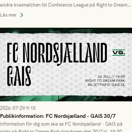
andra kvalmatchen till Conference League på Right to Dream
Park! Fredrik Holmberg och ledarstaben har tagit ut följande
Läs mer
trupp till matchen:
2026-07-29 9:15
Publikinformation: FC Nordsjælland - GAIS 30/7
Information för dig som ska se FC Nordsjælland - GAIS på
plats på Right to Dream Park torsdagen den 30/7 kl. 19.00.