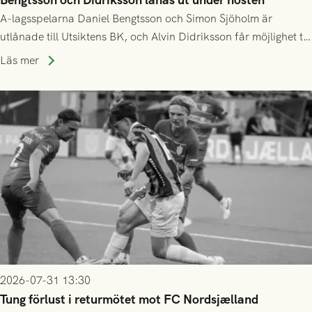
A-lagsspelarna Daniel Bengtsson och Simon Sjöholm är
utlånade till Utsiktens BK, och Alvin Didriksson får möjlighet till
speltid i Hestrafors genom föreningssamarbete.
Läs mer
2026-07-31 13:30
Tung förlust i returmötet mot FC Nordsjælland