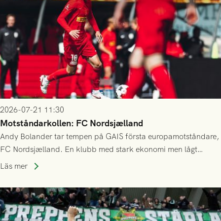
2026-07-21 11:30
Motståndarkollen: FC Nordsjælland
Andy Bolander tar tempen på GAIS första europamotståndare,
FC Nordsjælland. En klubb med stark ekonomi men lågt
publiksnitt, ett lag med både kollektiv styrka och individuell
Läs mer
finess.