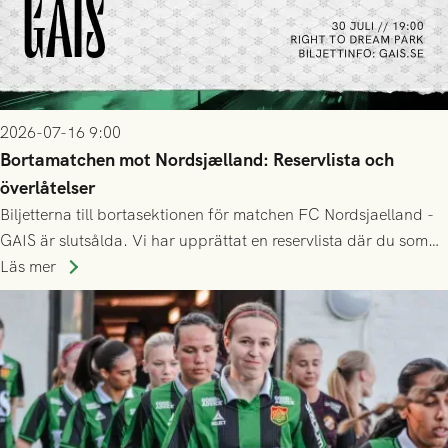
2026-07-16 9:00
Bortamatchen mot Nordsjælland: Reservlista och
överlåtelser
Biljetterna till bortasektionen för matchen FC Nordsjaelland -
GAIS är slutsålda. Vi har upprättat en reservlista där du som
ännu inte har någon biljett kan anmäla ditt intresse. Du kan
Läs mer
inte själv överlåta din biljett till någon annan.