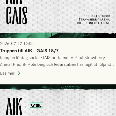
2026-07-17 19:00
Truppen till AIK - GAIS 18/7
Imorgon lördag spelar GAIS borta mot AIK på Strawberry
Arena! Fredrik Holmberg och ledarstaben har tagit ut följande
trupp till matchen:
Läs mer