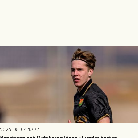
2026-08-04 13:51
Bengtsson och Didriksson lånas ut under hösten