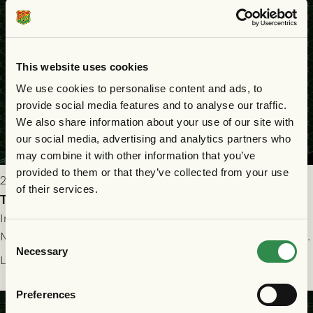
This website uses cookies
We use cookies to personalise content and ads, to
provide social media features and to analyse our traffic.
We also share information about your use of our site with
our social media, advertising and analytics partners who
may combine it with other information that you’ve
provided to them or that they’ve collected from your use
2026-07-22 19:00
of their services.
Truppen till GAIS - FC Nordsjælland 23/7
Imorgon torsdag spelar GAIS herrar hemma mot FC
Nordsjælland på Gamla Ullevi med avspark kl 19.00! Fredrik
Consent
Necessary
Holmberg och ledarstaben har tagit ut följande trupp till
Selection
Läs mer
matchen:
Preferences