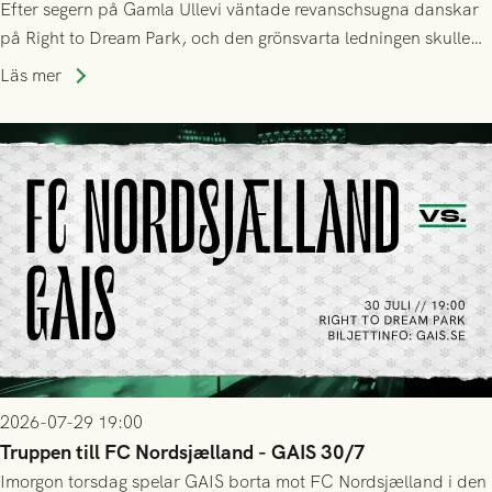
Efter segern på Gamla Ullevi väntade revanschsugna danskar
på Right to Dream Park, och den grönsvarta ledningen skulle
upphöra efter mindre än kvarten spelad. På lika mark visade
Läs mer
sig Nordsjälland numren för stora och matchen slutade i
tennissiffror och det grönsvarta europaäventyret tog slut.
2026-07-29 19:00
Truppen till FC Nordsjælland - GAIS 30/7
Imorgon torsdag spelar GAIS borta mot FC Nordsjælland i den