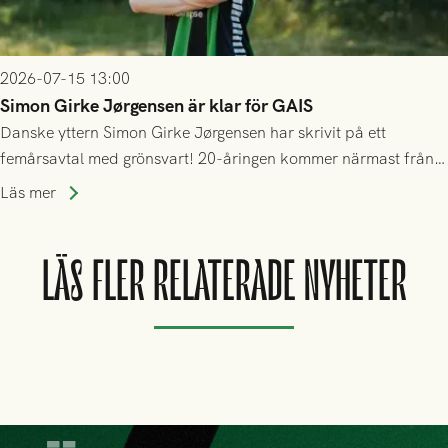
2026-07-15 13:00
Simon Girke Jørgensen är klar för GAIS
Danske yttern Simon Girke Jørgensen har skrivit på ett
femårsavtal med grönsvart! 20-åringen kommer närmast från
spel i färöiska Skála IF.
Läs mer
LÄS FLER RELATERADE NYHETER