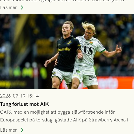
spelas den tredje kvalomgången kort därpå. Motståndare blir
Läs mer
då vinnaren i mötet mellan isländska Valur och HŠK Zrinjski
Mostar från Bosnien och Hercegovina.
2026-07-19 15:14
Tung förlust mot AIK
GAIS, med en möjlighet att bygga självförtroende inför
Europaspelet på torsdag, gästade AIK på Strawberry Arena i
Stockholm . Men trots konstant hotande i första halvlek av
Läs mer