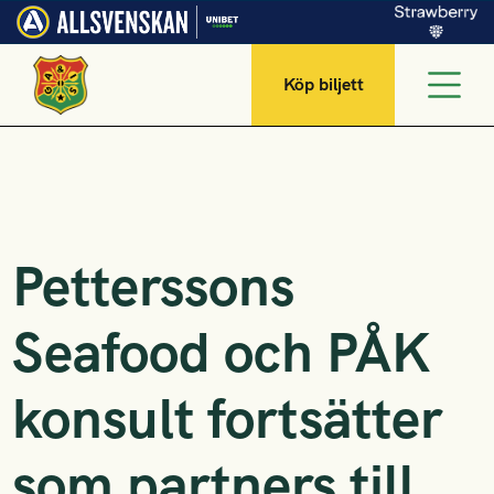
Köp biljett
Petterssons
Seafood och PÅK
konsult fortsätter
som partners till