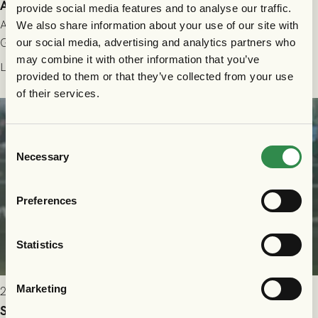
Allt du behöver veta inför GAIS - Halmstads BK 26/7
provide social media features and to analyse our traffic.
All evenemangsinformation du kan behöva inför ditt besök på
We also share information about your use of our site with
Gamla Ullevi och matchen mellan GAIS och Halmstads BK i
our social media, advertising and analytics partners who
may combine it with other information that you’ve
Allsvenskan! Avspark kl 16.30 på söndag 26/7.
Läs mer
provided to them or that they’ve collected from your use
of their services.
Consent
Necessary
Selection
Preferences
Statistics
Marketing
2026-07-24 16:40
Seger i första kvalmatchen mot FC Nordsjælland