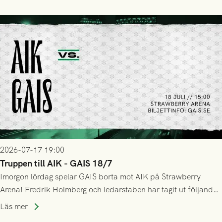
GAIS så var det AIK, i andra halvlek, som höjde tempot och
lyckades få in 2-0.
2026-07-17 19:00
Truppen till AIK - GAIS 18/7
Imorgon lördag spelar GAIS borta mot AIK på Strawberry
Arena! Fredrik Holmberg och ledarstaben har tagit ut följande
trupp till matchen:
Läs mer