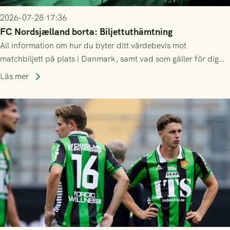
2026-07-28 17:36
FC Nordsjælland borta: Biljettuthämtning
All information om hur du byter ditt värdebevis mot
matchbiljett på plats i Danmark, samt vad som gäller för dig
som står på reservlista eller fått förhinder.
Läs mer