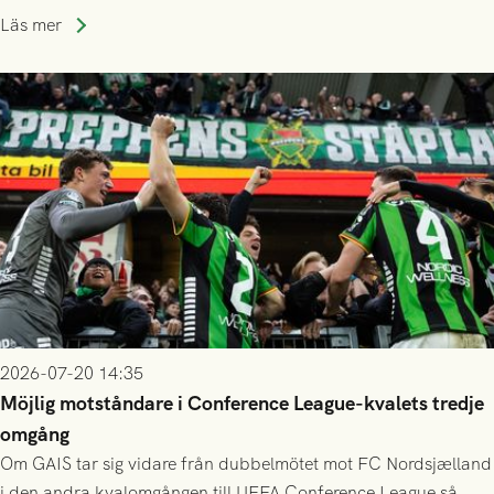
publiksnitt, ett lag med både kollektiv styrka och individuell
Läs mer
finess.
2026-07-20 14:35
Möjlig motståndare i Conference League-kvalets tredje
omgång
Om GAIS tar sig vidare från dubbelmötet mot FC Nordsjælland
i den andra kvalomgången till UEFA Conference League så