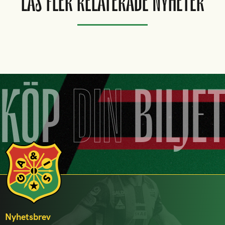
LÄS FLER RELATERADE NYHETER
KÖP
DIN
BILJE
Nyhetsbrev