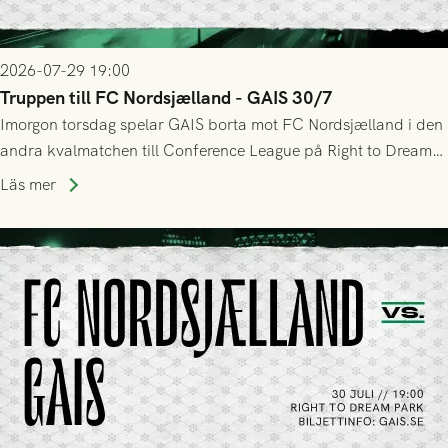
2026-07-29 19:00
Truppen till FC Nordsjælland - GAIS 30/7
Imorgon torsdag spelar GAIS borta mot FC Nordsjælland i den
andra kvalmatchen till Conference League på Right to Dream
Park! Fredrik Holmberg och ledarstaben har tagit ut följande
Läs mer
trupp till matchen: