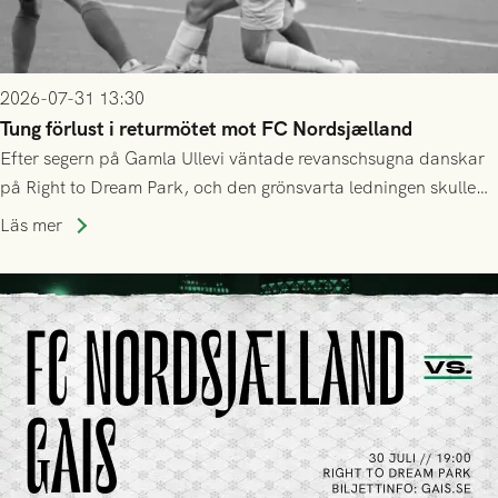
2026-07-31 13:30
Tung förlust i returmötet mot FC Nordsjælland
Efter segern på Gamla Ullevi väntade revanschsugna danskar
på Right to Dream Park, och den grönsvarta ledningen skulle
upphöra efter mindre än kvarten spelad. På lika mark visade
Läs mer
sig Nordsjälland numren för stora och matchen slutade i
tennissiffror och det grönsvarta europaäventyret tog slut.