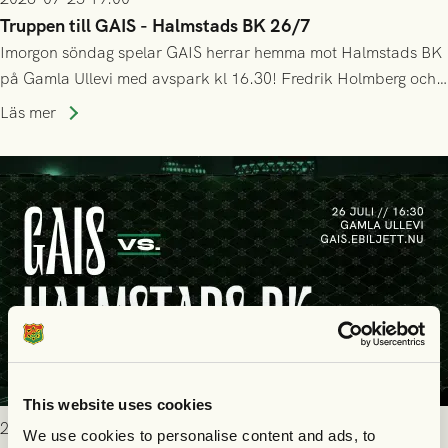
Truppen till GAIS - Halmstads BK 26/7
Imorgon söndag spelar GAIS herrar hemma mot Halmstads BK
på Gamla Ullevi med avspark kl 16.30! Fredrik Holmberg och
ledarstaben har tagit ut följande trupp till matchen:
Läs mer
This website uses cookies
2026-07-25 9:00
We use cookies to personalise content and ads, to