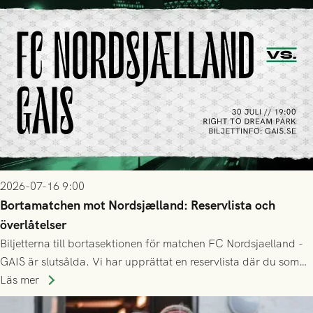
2026-07-16 9:00
Bortamatchen mot Nordsjælland: Reservlista och
överlåtelser
Biljetterna till bortasektionen för matchen FC Nordsjaelland -
GAIS är slutsålda. Vi har upprättat en reservlista där du som
ännu inte har någon biljett kan anmäla ditt intresse. Du kan
Läs mer
inte själv överlåta din biljett till någon annan.