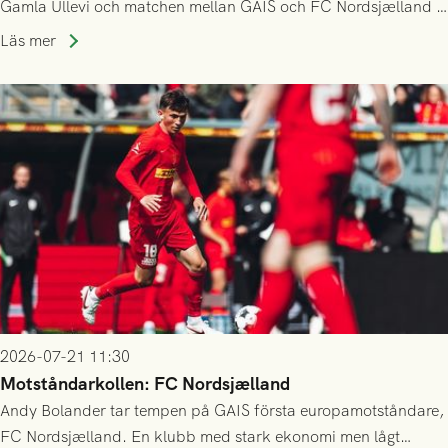
Gamla Ullevi och matchen mellan GAIS och FC Nordsjælland i
kvalet till Conference League! Avspark kl 19.00 på torsdag
Läs mer
23/7.
2026-07-21 11:30
Motståndarkollen: FC Nordsjælland
Andy Bolander tar tempen på GAIS första europamotståndare,
FC Nordsjælland. En klubb med stark ekonomi men lågt