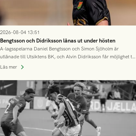
2026-08-04 13:51
Bengtsson och Didriksson lånas ut under hösten
A-lagsspelarna Daniel Bengtsson och Simon Sjöholm är
utlånade till Utsiktens BK, och Alvin Didriksson får möjlighet till
speltid i Hestrafors genom föreningssamarbete.
Läs mer