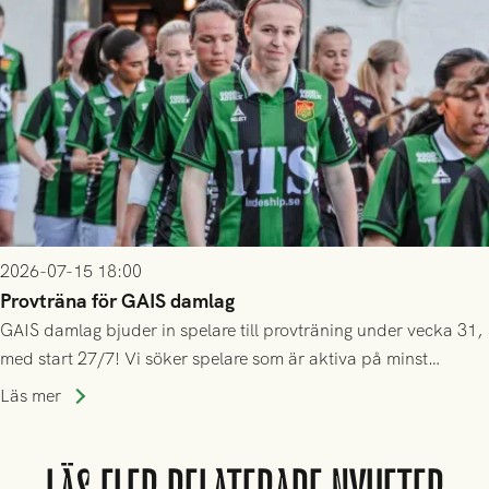
2026-07-15 18:00
Provträna för GAIS damlag
GAIS damlag bjuder in spelare till provträning under vecka 31,
med start 27/7! Vi söker spelare som är aktiva på minst
division 3-nivå.
Läs mer