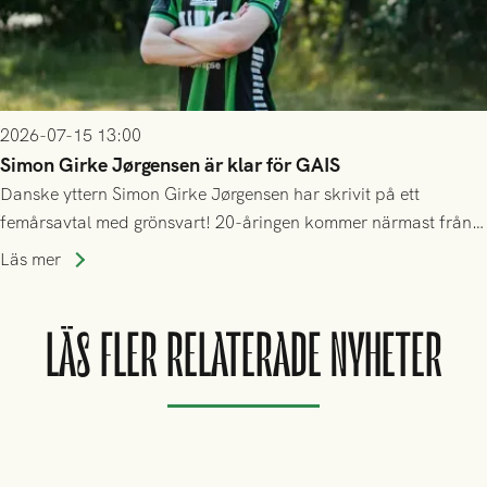
2026-07-15 13:00
Simon Girke Jørgensen är klar för GAIS
Danske yttern Simon Girke Jørgensen har skrivit på ett
femårsavtal med grönsvart! 20-åringen kommer närmast från
spel i färöiska Skála IF.
Läs mer
LÄS FLER RELATERADE NYHETER