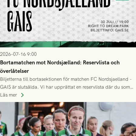
2026-07-16 9:00
Bortamatchen mot Nordsjælland: Reservlista och
överlåtelser
Biljetterna till bortasektionen för matchen FC Nordsjaelland -
GAIS är slutsålda. Vi har upprättat en reservlista där du som
ännu inte har någon biljett kan anmäla ditt intresse. Du kan
Läs mer
inte själv överlåta din biljett till någon annan.