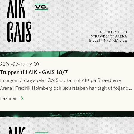
2026-07-17 19:00
Truppen till AIK - GAIS 18/7
Imorgon lördag spelar GAIS borta mot AIK på Strawberry
Arena! Fredrik Holmberg och ledarstaben har tagit ut följande
trupp till matchen:
Läs mer