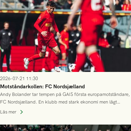
2026-07-21 11:30
Motståndarkollen: FC Nordsjælland
Andy Bolander tar tempen på GAIS första europamotståndare,
FC Nordsjælland. En klubb med stark ekonomi men lågt
publiksnitt, ett lag med både kollektiv styrka och individuell
Läs mer
finess.