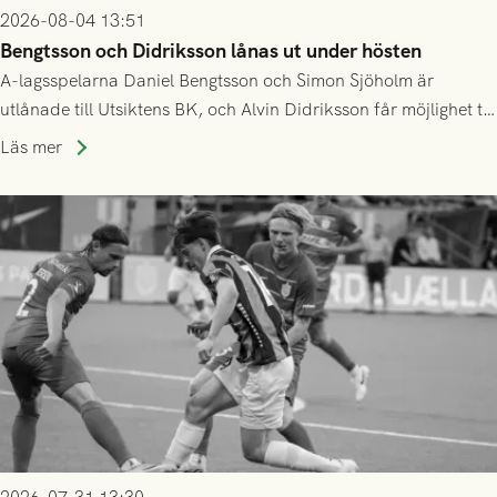
2026-08-04 13:51
Bengtsson och Didriksson lånas ut under hösten
A-lagsspelarna Daniel Bengtsson och Simon Sjöholm är
utlånade till Utsiktens BK, och Alvin Didriksson får möjlighet till
speltid i Hestrafors genom föreningssamarbete.
Läs mer