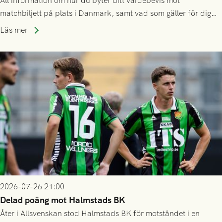
All information om hur du byter ditt värdebevis mot
matchbiljett på plats i Danmark, samt vad som gäller för dig
som står på reservlista eller fått förhinder.
Läs mer
2026-07-26 21:00
Delad poäng mot Halmstads BK
Åter i Allsvenskan stod Halmstads BK för motståndet i en