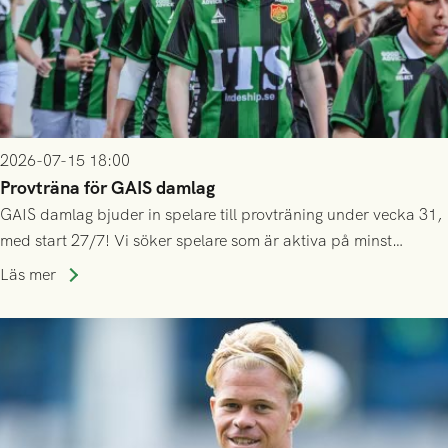
2026-07-15 18:00
Provträna för GAIS damlag
GAIS damlag bjuder in spelare till provträning under vecka 31,
med start 27/7! Vi söker spelare som är aktiva på minst
division 3-nivå.
Läs mer