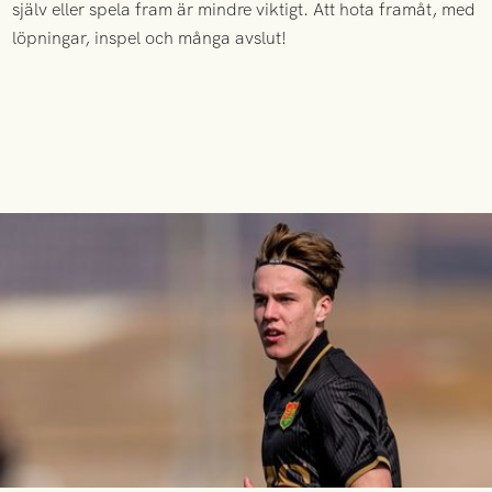
själv eller spela fram är mindre viktigt. Att hota framåt, med
löpningar, inspel och många avslut!