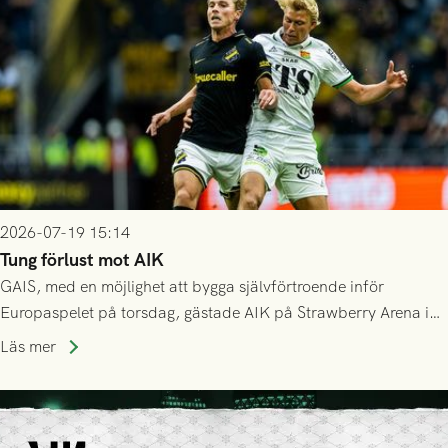
2026-07-19 15:14
Tung förlust mot AIK
GAIS, med en möjlighet att bygga självförtroende inför
Europaspelet på torsdag, gästade AIK på Strawberry Arena i
Stockholm . Men trots konstant hotande i första halvlek av
Läs mer
GAIS så var det AIK, i andra halvlek, som höjde tempot och
lyckades få in 2-0.