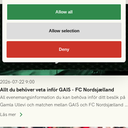
Allow all
Allow selection
Deny
2026-07-22 9:00
Allt du behöver veta inför GAIS - FC Nordsjælland
All evenemangsinformation du kan behöva inför ditt besök på
Gamla Ullevi och matchen mellan GAIS och FC Nordsjælland i
kvalet till Conference League! Avspark kl 19.00 på torsdag
Läs mer
23/7.