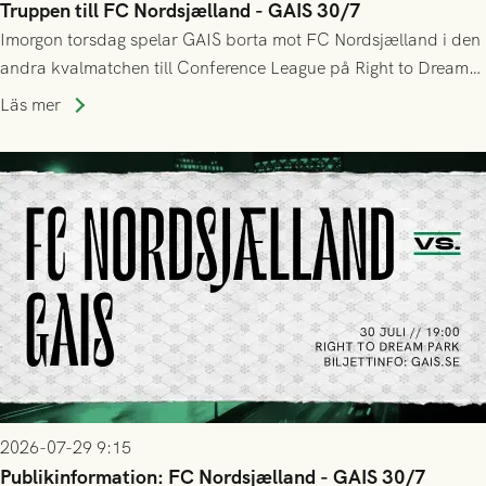
Truppen till FC Nordsjælland - GAIS 30/7
Imorgon torsdag spelar GAIS borta mot FC Nordsjælland i den
andra kvalmatchen till Conference League på Right to Dream
Park! Fredrik Holmberg och ledarstaben har tagit ut följande
Läs mer
trupp till matchen:
2026-07-29 9:15
Publikinformation: FC Nordsjælland - GAIS 30/7