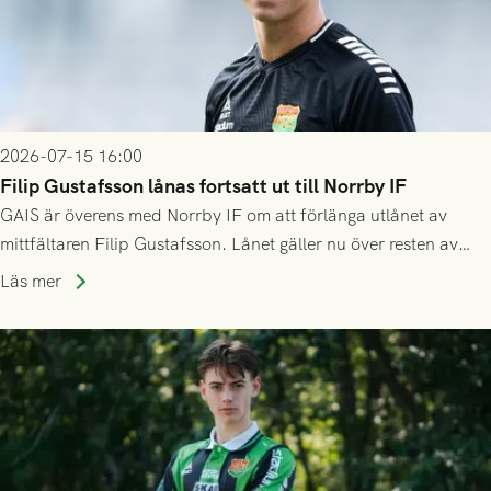
2026-07-15 16:00
Filip Gustafsson lånas fortsatt ut till Norrby IF
GAIS är överens med Norrby IF om att förlänga utlånet av
mittfältaren Filip Gustafsson. Lånet gäller nu över resten av
säsongen 2026.
Läs mer