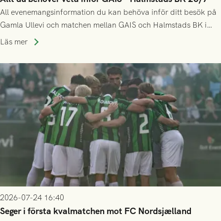
All evenemangsinformation du kan behöva inför ditt besök på
Gamla Ullevi och matchen mellan GAIS och Halmstads BK i
Allsvenskan! Avspark kl 16.30 på söndag 26/7.
Läs mer
2026-07-24 16:40
Seger i första kvalmatchen mot FC Nordsjælland