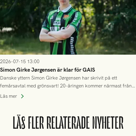
2026-07-15 13:00
Simon Girke Jørgensen är klar för GAIS
Danske yttern Simon Girke Jørgensen har skrivit på ett
femårsavtal med grönsvart! 20-åringen kommer närmast från
spel i färöiska Skála IF.
Läs mer
LÄS FLER RELATERADE NYHETER