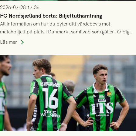
2026-07-28 17:36
FC Nordsjælland borta: Biljettuthämtning
All information om hur du byter ditt värdebevis mot
matchbiljett på plats i Danmark, samt vad som gäller för dig
som står på reservlista eller fått förhinder.
Läs mer