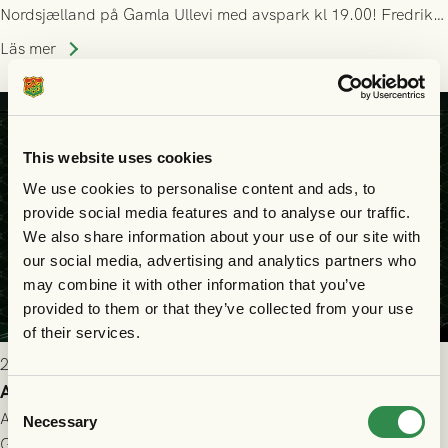
Nordsjælland på Gamla Ullevi med avspark kl 19.00! Fredrik
Holmberg och ledarstaben har tagit ut följande trupp till
Läs mer
matchen:
This website uses cookies
We use cookies to personalise content and ads, to
provide social media features and to analyse our traffic.
We also share information about your use of our site with
our social media, advertising and analytics partners who
may combine it with other information that you’ve
provided to them or that they’ve collected from your use
of their services.
2026-07-22 9:00
Allt du behöver veta inför GAIS - FC Nordsjælland
Consent
All evenemangsinformation du kan behöva inför ditt besök på
Necessary
Selection
Gamla Ullevi och matchen mellan GAIS och FC Nordsjælland i