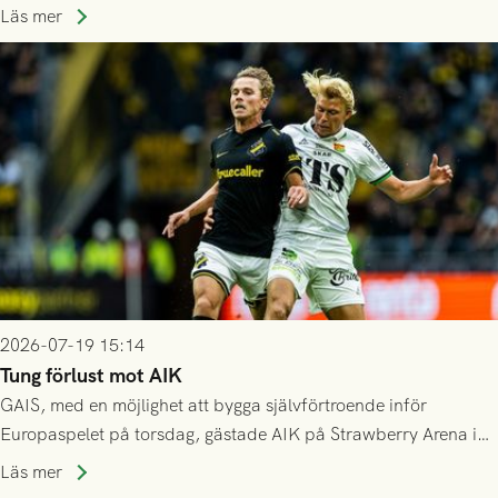
spelas den tredje kvalomgången kort därpå. Motståndare blir
Läs mer
då vinnaren i mötet mellan isländska Valur och HŠK Zrinjski
Mostar från Bosnien och Hercegovina.
2026-07-19 15:14
Tung förlust mot AIK
GAIS, med en möjlighet att bygga självförtroende inför
Europaspelet på torsdag, gästade AIK på Strawberry Arena i
Stockholm . Men trots konstant hotande i första halvlek av
Läs mer
GAIS så var det AIK, i andra halvlek, som höjde tempot och