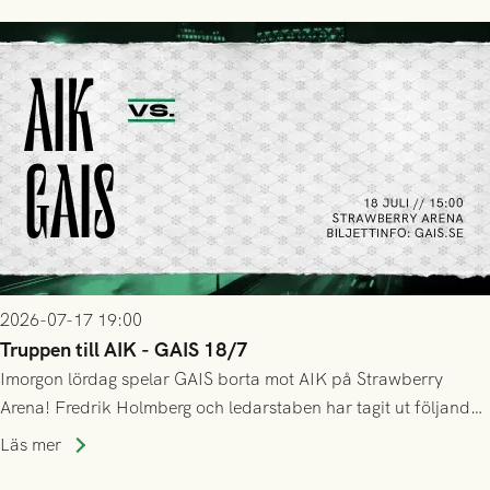
lyckades få in 2-0.
2026-07-17 19:00
Truppen till AIK - GAIS 18/7
Imorgon lördag spelar GAIS borta mot AIK på Strawberry
Arena! Fredrik Holmberg och ledarstaben har tagit ut följande
trupp till matchen:
Läs mer