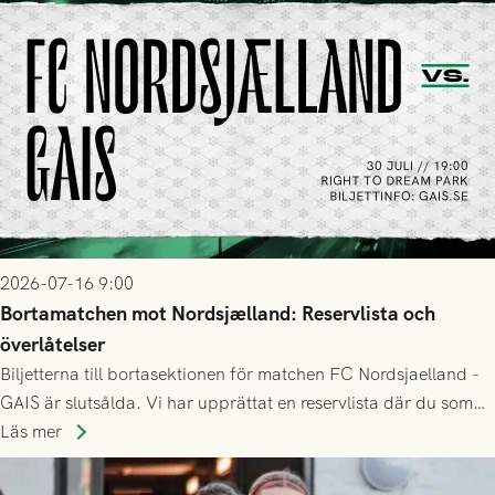
2026-07-16 9:00
Bortamatchen mot Nordsjælland: Reservlista och
överlåtelser
Biljetterna till bortasektionen för matchen FC Nordsjaelland -
GAIS är slutsålda. Vi har upprättat en reservlista där du som
ännu inte har någon biljett kan anmäla ditt intresse. Du kan
Läs mer
inte själv överlåta din biljett till någon annan.