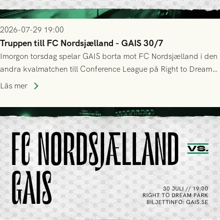
2026-07-29 19:00
Truppen till FC Nordsjælland - GAIS 30/7
Imorgon torsdag spelar GAIS borta mot FC Nordsjælland i den
andra kvalmatchen till Conference League på Right to Dream
Park! Fredrik Holmberg och ledarstaben har tagit ut följande
Läs mer
trupp till matchen: