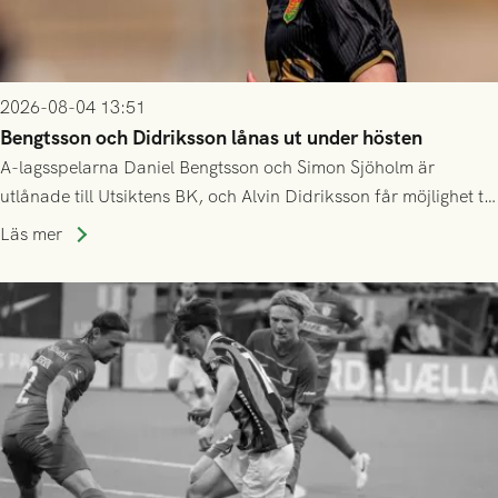
2026-08-04 13:51
Bengtsson och Didriksson lånas ut under hösten
A-lagsspelarna Daniel Bengtsson och Simon Sjöholm är
utlånade till Utsiktens BK, och Alvin Didriksson får möjlighet till
speltid i Hestrafors genom föreningssamarbete.
Läs mer