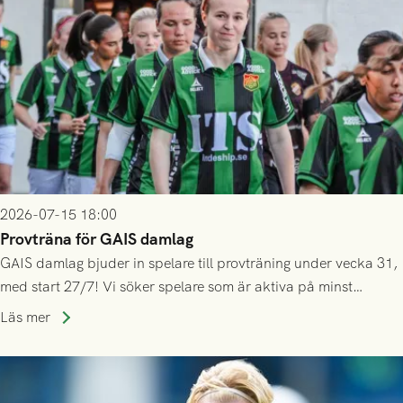
2026-07-15 18:00
Provträna för GAIS damlag
GAIS damlag bjuder in spelare till provträning under vecka 31,
med start 27/7! Vi söker spelare som är aktiva på minst
division 3-nivå.
Läs mer