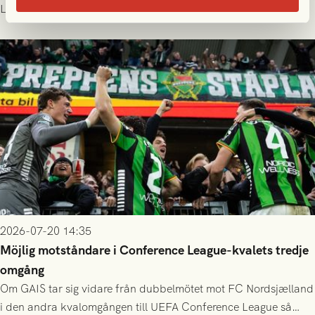
publiksnitt, ett lag med både kollektiv styrka och individuell
Läs mer
finess.
2026-07-20 14:35
Möjlig motståndare i Conference League-kvalets tredje
omgång
Om GAIS tar sig vidare från dubbelmötet mot FC Nordsjælland
i den andra kvalomgången till UEFA Conference League så