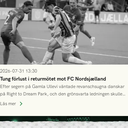
2026-07-31 13:30
Tung förlust i returmötet mot FC Nordsjælland
Efter segern på Gamla Ullevi väntade revanschsugna danskar
på Right to Dream Park, och den grönsvarta ledningen skulle
upphöra efter mindre än kvarten spelad. På lika mark visade
Läs mer
sig Nordsjälland numren för stora och matchen slutade i
tennissiffror och det grönsvarta europaäventyret tog slut.