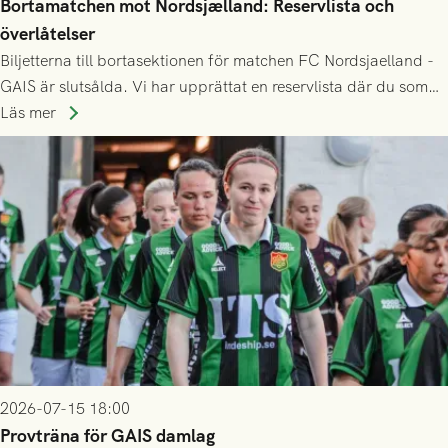
Bortamatchen mot Nordsjælland: Reservlista och
överlåtelser
Biljetterna till bortasektionen för matchen FC Nordsjaelland -
GAIS är slutsålda. Vi har upprättat en reservlista där du som
ännu inte har någon biljett kan anmäla ditt intresse. Du kan
Läs mer
inte själv överlåta din biljett till någon annan.
2026-07-15 18:00
Provträna för GAIS damlag