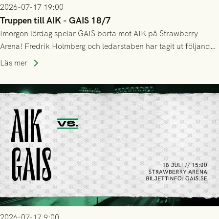
2026-07-17 19:00
Truppen till AIK - GAIS 18/7
Imorgon lördag spelar GAIS borta mot AIK på Strawberry
Arena! Fredrik Holmberg och ledarstaben har tagit ut följande
trupp till matchen:
Läs mer
2026-07-17 9:00