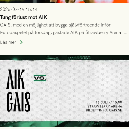
2026-07-19 15:14
Tung förlust mot AIK
GAIS, med en möjlighet att bygga självförtroende inför
Europaspelet på torsdag, gästade AIK på Strawberry Arena i
Stockholm . Men trots konstant hotande i första halvlek av
Läs mer
GAIS så var det AIK, i andra halvlek, som höjde tempot och
lyckades få in 2-0.