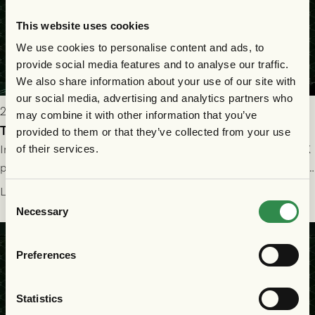
This website uses cookies
We use cookies to personalise content and ads, to
provide social media features and to analyse our traffic.
We also share information about your use of our site with
our social media, advertising and analytics partners who
2026-07-25 19:00
may combine it with other information that you’ve
Truppen till GAIS - Halmstads BK 26/7
provided to them or that they’ve collected from your use
Imorgon söndag spelar GAIS herrar hemma mot Halmstads BK
of their services.
på Gamla Ullevi med avspark kl 16.30! Fredrik Holmberg och
ledarstaben har tagit ut följande trupp till matchen:
Läs mer
Consent
Necessary
Selection
Preferences
Statistics