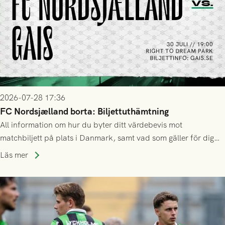
2026-07-28 17:36
FC Nordsjælland borta: Biljettuthämtning
All information om hur du byter ditt värdebevis mot
matchbiljett på plats i Danmark, samt vad som gäller för dig
som står på reservlista eller fått förhinder.
Läs mer