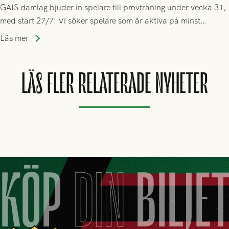
GAIS damlag bjuder in spelare till provträning under vecka 31,
med start 27/7! Vi söker spelare som är aktiva på minst
division 3-nivå.
Läs mer
LÄS FLER RELATERADE NYHETER
KÖP
DIN
BILJE