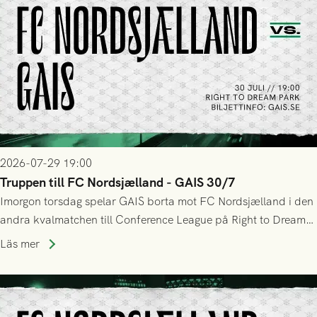
2026-07-29 19:00
Truppen till FC Nordsjælland - GAIS 30/7
Imorgon torsdag spelar GAIS borta mot FC Nordsjælland i den
andra kvalmatchen till Conference League på Right to Dream
Park! Fredrik Holmberg och ledarstaben har tagit ut följande
Läs mer
trupp till matchen: