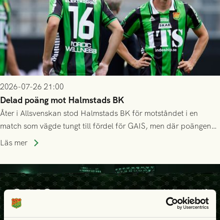
2026-07-26 21:00
Delad poäng mot Halmstads BK
Åter i Allsvenskan stod Halmstads BK för motståndet i en
match som vägde tungt till fördel för GAIS, men där poängen
delades efter dramatik på tilläggstid.
Läs mer