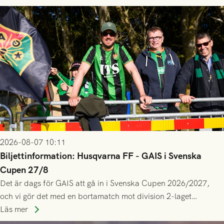
2026-08-07 10:11
Biljettinformation: Husqvarna FF - GAIS i Svenska
Cupen 27/8
Det är dags för GAIS att gå in i Svenska Cupen 2026/2027,
och vi gör det med en bortamatch mot division 2-laget
Husqvarna FF. Häng med och stötta grönsvart på plats!
Läs mer