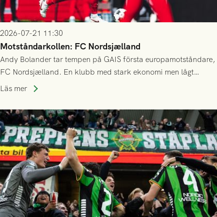
2026-07-21 11:30
Motståndarkollen: FC Nordsjælland
Andy Bolander tar tempen på GAIS första europamotståndare,
FC Nordsjælland. En klubb med stark ekonomi men lågt
publiksnitt, ett lag med både kollektiv styrka och individuell
Läs mer
finess.