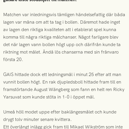
Matchen var inledningsvis tämligen händelsefattig där båda
lagen var måna om att ta tag i bollen. Däremot hade inget
av lagen den riktiga kvaliteten att i etablerat spel kunna
komma till några riktiga målchanser. Något farligare blev
det när lagen vann bollen högt upp och därifrån kunde ta
riktning mot målet. Ändå lös chanserna med sin frånvaro
första 20.
GAIS hittade dock ett ledningsmål i minut 25 efter att man
vunnit bollen högt. En rak djupledsboll hittade fram till en
framstörtande August Wängberg som fann en helt ren Ricky
Yarsuvat som kunde stöta in 1-0 i öppet mål.
Umeå höll modet uppe efter baklängesmålet och kunde
drygt tolv minuter senare kvittera.
Ett överlångt inlägg gick fram till Mikael Wikström som inte