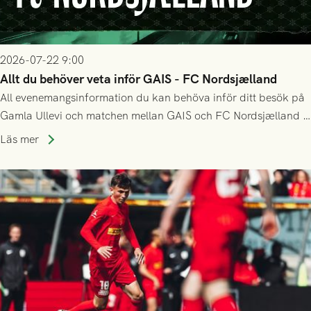
2026-07-22 9:00
Allt du behöver veta inför GAIS - FC Nordsjælland
All evenemangsinformation du kan behöva inför ditt besök på
Gamla Ullevi och matchen mellan GAIS och FC Nordsjælland i
kvalet till Conference League! Avspark kl 19.00 på torsdag
Läs mer
23/7.