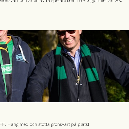
önsvart och är en av få spelare som i GAIS gjort fler än 200
FF. Häng med och stötta grönsvart på plats!