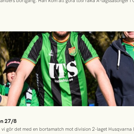
anders bortgång. Han kom att göra tolv raka A-lagssäsonger i Gr
en 27/8
 vi gör det med en bortamatch mot division 2-laget Husqvarna 