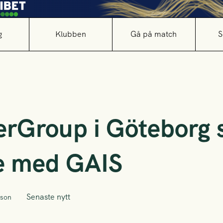
g
Klubben
Gå på match
S
rGroup i Göteborg s
e med GAIS
Senaste nytt
sson