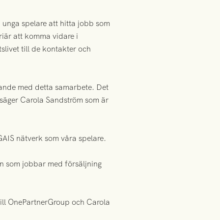
 unga spelare att hitta jobb som
riär att komma vidare i
livet till de kontakter och
nande med detta samarbete. Det
, säger Carola Sandström som är
GAIS nätverk som våra spelare.
on som jobbar med försäljning
 till OnePartnerGroup och Carola