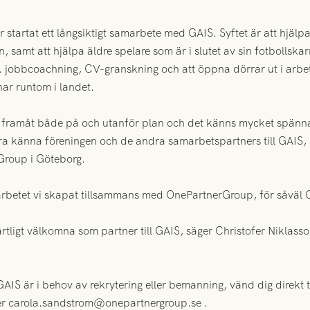
startat ett långsiktigt samarbete med GAIS. Syftet är att hjälpa
samt att hjälpa äldre spelare som är i slutet av sin fotbollskar
. jobbcoachning, CV-granskning och att öppna dörrar ut i arbets
ar runtom i landet.
ar framåt både på och utanför plan och det känns mycket spän
ära känna föreningen och de andra samarbetspartners till GAIS
Group i Göteborg.
arbetet vi skapat tillsammans med OnePartnerGroup, för såväl 
rtligt välkomna som partner till GAIS, säger Christofer Niklass
GAIS är i behov av rekrytering eller bemanning, vänd dig direkt
r carola.sandstrom@onepartnergroup.se .