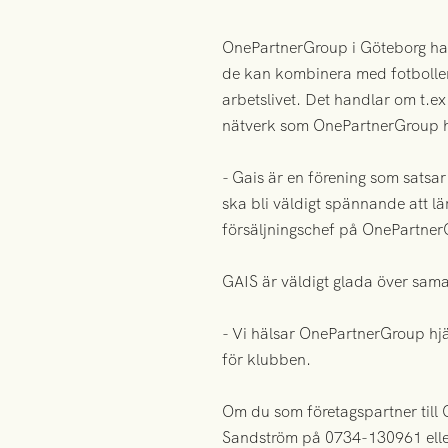
OnePartnerGroup i Göteborg har 
de kan kombinera med fotbollen, 
arbetslivet. Det handlar om t.ex
nätverk som OnePartnerGroup h
- Gais är en förening som sats
ska bli väldigt spännande att l
försäljningschef på OnePartner
GAIS är väldigt glada över sam
- Vi hälsar OnePartnerGroup hjä
för klubben.
Om du som företagspartner till 
Sandström på 0734-130961 elle