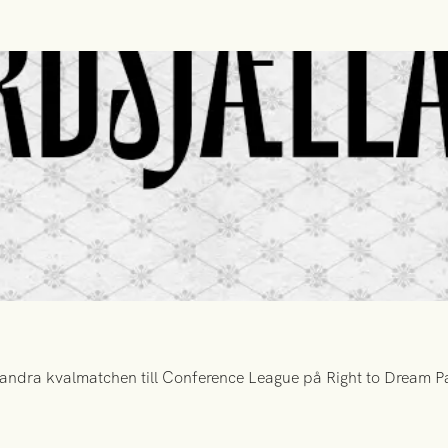
ndra kvalmatchen till Conference League på Right to Dream Par