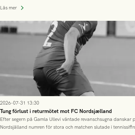
Läs mer
2026-07-31 13:30
Tung förlust i returmötet mot FC Nordsjælland
Efter segern på Gamla Ullevi väntade revanschsugna danskar på
Nordsjälland numren för stora och matchen slutade i tennissiffr