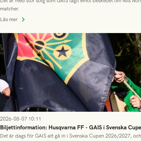
Det är med stor sorg som GAIS tagit emot beskedet om Nils Norl
matcher.
Läs mer
2026-08-07 10:11
Biljettinformation: Husqvarna FF - GAIS i Svenska Cup
Det är dags för GAIS att gå in i Svenska Cupen 2026/2027, och