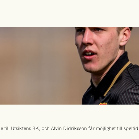
ill Utsiktens BK, och Alvin Didriksson får möjlighet till spelt