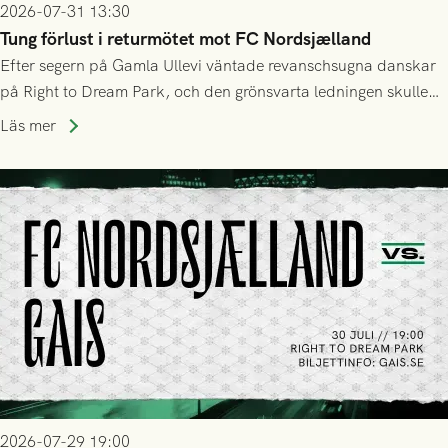
2026-07-31 13:30
Tung förlust i returmötet mot FC Nordsjælland
Efter segern på Gamla Ullevi väntade revanschsugna danskar
på Right to Dream Park, och den grönsvarta ledningen skulle
upphöra efter mindre än kvarten spelad. På lika mark visade
Läs mer
sig Nordsjälland numren för stora och matchen slutade i
tennissiffror och det grönsvarta europaäventyret tog slut.
2026-07-29 19:00