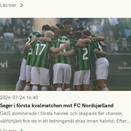
Allsvenskan! Avspark kl 16.30 på söndag 26/7.
Läs mer
2026-07-24 16:40
Seger i första kvalmatchen mot FC Nordsjælland
GAIS dominerade i första halvlek och skapade fler chanser,
välförtjänt fick de in ett ledningsmål strax innan halvtid. Efter
halvtidsvilan sjönk tempot när Nordsjälland tilläts ha mer av
Läs mer