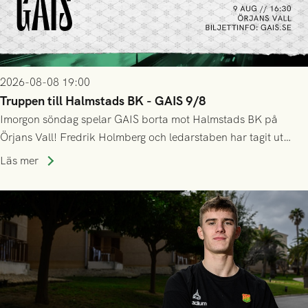
2026-08-08 19:00
Truppen till Halmstads BK - GAIS 9/8
Imorgon söndag spelar GAIS borta mot Halmstads BK på
Örjans Vall! Fredrik Holmberg och ledarstaben har tagit ut
följande trupp till matchen:
Läs mer