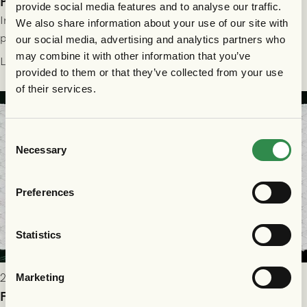
Publikinformation: FC Nordsjælland - GAIS 30/7
provide social media features and to analyse our traffic.
Information för dig som ska se FC Nordsjælland - GAIS på
We also share information about your use of our site with
plats på Right to Dream Park torsdagen den 30/7 kl. 19.00.
our social media, advertising and analytics partners who
may combine it with other information that you’ve
Läs mer
provided to them or that they’ve collected from your use
of their services.
Consent
Necessary
Selection
Preferences
Statistics
2026-07-28 17:36
Marketing
FC Nordsjælland borta: Biljettuthämtning