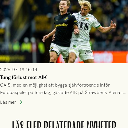
2026-07-19 15:14
Tung förlust mot AIK
GAIS, med en möjlighet att bygga självförtroende inför
Europaspelet på torsdag, gästade AIK på Strawberry Arena i
Stockholm . Men trots konstant hotande i första halvlek av
Läs mer
GAIS så var det AIK, i andra halvlek, som höjde tempot och
lyckades få in 2-0.