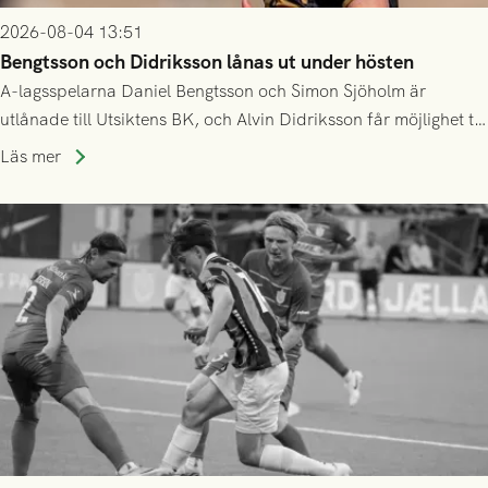
2026-08-04 13:51
Bengtsson och Didriksson lånas ut under hösten
A-lagsspelarna Daniel Bengtsson och Simon Sjöholm är
utlånade till Utsiktens BK, och Alvin Didriksson får möjlighet till
speltid i Hestrafors genom föreningssamarbete.
Läs mer