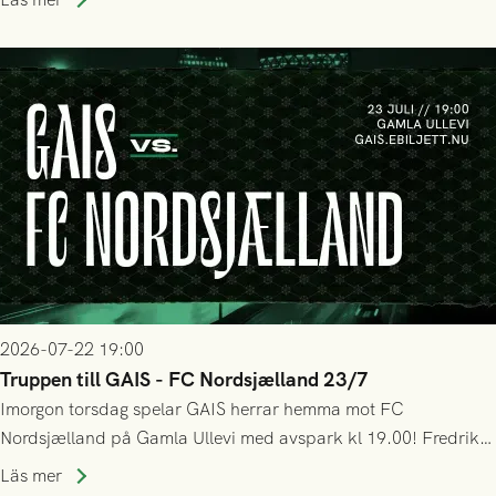
bollen, men GAIS försvarade sig disciplinerat och säkrade en
seger! Matchfoto: Mikael Josefsson & Lasse Ekström
2026-07-22 19:00
Truppen till GAIS - FC Nordsjælland 23/7
Imorgon torsdag spelar GAIS herrar hemma mot FC
Nordsjælland på Gamla Ullevi med avspark kl 19.00! Fredrik
Holmberg och ledarstaben har tagit ut följande trupp till
Läs mer
matchen: