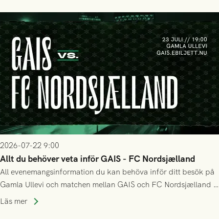
2026-07-22 9:00
Allt du behöver veta inför GAIS - FC Nordsjælland
All evenemangsinformation du kan behöva inför ditt besök på
Gamla Ullevi och matchen mellan GAIS och FC Nordsjælland i
kvalet till Conference League! Avspark kl 19.00 på torsdag
Läs mer
23/7.