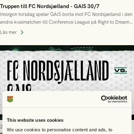
Truppen till FC Nordsjælland - GAIS 30/7
Imorgon torsdag spelar GAIS borta mot FC Nordsjælland i den
andra kvalmatchen till Conference League på Right to Dream
Park! Fredrik Holmberg och ledarstaben har tagit ut följande
Läs mer
trupp till matchen:
This website uses cookies
2026-07-29 9:15
We use cookies to personalise content and ads, to