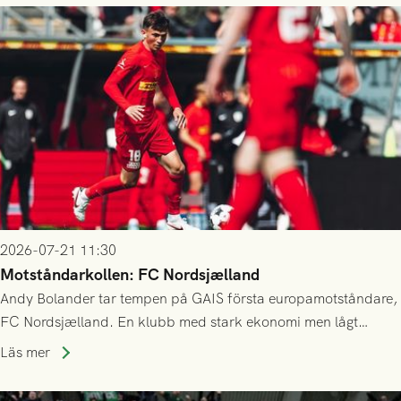
2026-07-21 11:30
Motståndarkollen: FC Nordsjælland
Andy Bolander tar tempen på GAIS första europamotståndare,
FC Nordsjælland. En klubb med stark ekonomi men lågt
publiksnitt, ett lag med både kollektiv styrka och individuell
Läs mer
finess.