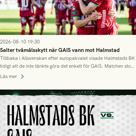
2026-08-10 19:30
Salter tvåmålsskytt när GAIS vann mot Halmstad
Tillbaka i Allsvenskan efter europakvalet visade Halmstads BK
tidigt att de inte tänkte göra det enkelt för GAIS. Matchen stod
och vägde större delar av första halvlek, men efter
Läs mer
halvtidsvilan tog Grönsvart taktpinnen. Inhopparen Salter klev
fram och fick in två mål för att ge laget tre pinnar.