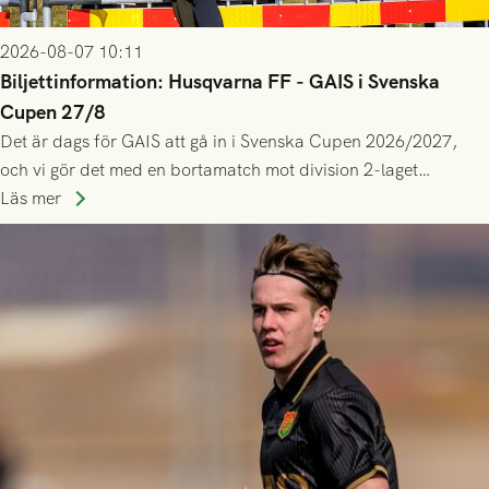
2026-08-07 10:11
Biljettinformation: Husqvarna FF - GAIS i Svenska
Cupen 27/8
Det är dags för GAIS att gå in i Svenska Cupen 2026/2027,
och vi gör det med en bortamatch mot division 2-laget
Husqvarna FF. Häng med och stötta grönsvart på plats!
Läs mer