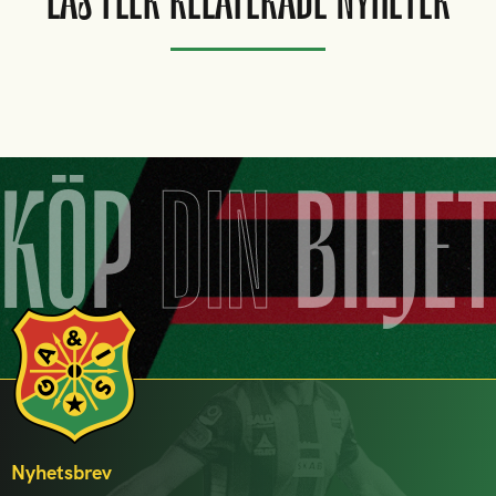
LÄS FLER RELATERADE NYHETER
KÖP
DIN
BILJE
Nyhetsbrev