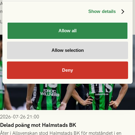
All information om hur du byter ditt värdebevis mot
matchbiljett på plats i Danmark, samt vad som gäller för dig
Show details
som står på reservlista eller fått förhinder.
Läs mer
Allow all
Allow selection
Deny
2026-07-26 21:00
Delad poäng mot Halmstads BK
Åter i Allsvenskan stod Halmstads BK för motståndet i en