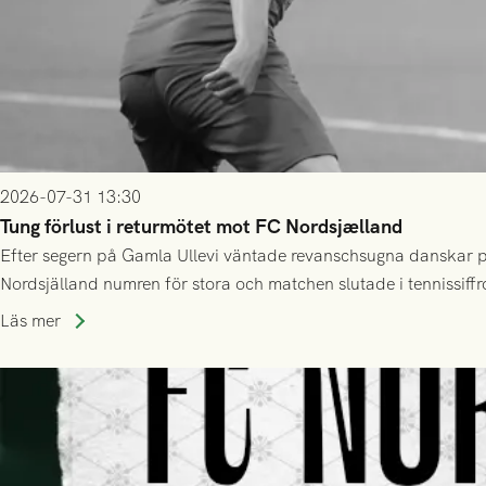
2026-07-31 13:30
Tung förlust i returmötet mot FC Nordsjælland
Efter segern på Gamla Ullevi väntade revanschsugna danskar på
Nordsjälland numren för stora och matchen slutade i tennissiffr
Läs mer