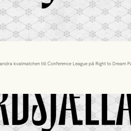
ndra kvalmatchen till Conference League på Right to Dream Par