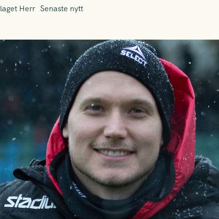
laget Herr
Senaste nytt