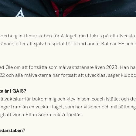
derberg in i ledarstaben för A-laget, med fokus på att utveckla
änare, efter att själv ha spelat för bland annat Kalmar FF och 
 med Ole om att fortsätta som målvaktstränare även 2023. Han h
22 och alla målvakterna har fortsatt att utvecklas, säger klu
ta år i GAIS?
målvaktskarriär bakom mig och klev in som coach istället och det h
ängre fram än en vecka i taget, som har visioner och målsättnin
igt att vinna Ettan Södra också förstås!
ledarstaben?