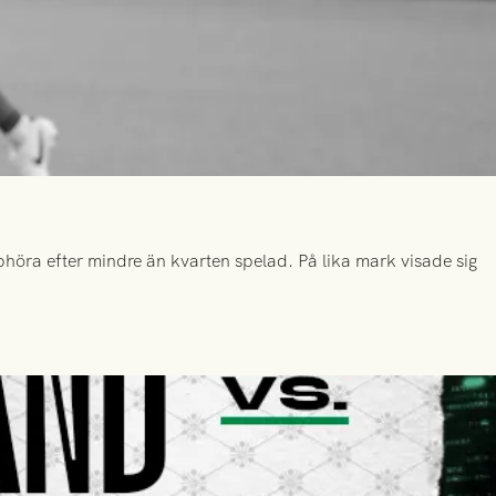
höra efter mindre än kvarten spelad. På lika mark visade sig