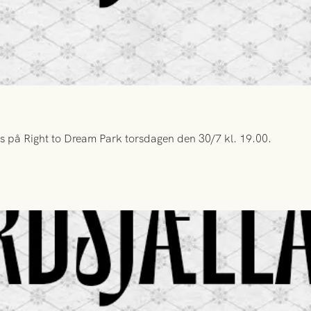
s på Right to Dream Park torsdagen den 30/7 kl. 19.00.