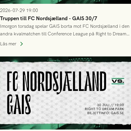
2026-07-29 19:00
Truppen till FC Nordsjælland - GAIS 30/7
Imorgon torsdag spelar GAIS borta mot FC Nordsjælland i den
andra kvalmatchen till Conference League på Right to Dream
Park! Fredrik Holmberg och ledarstaben har tagit ut följande
Läs mer
trupp till matchen: