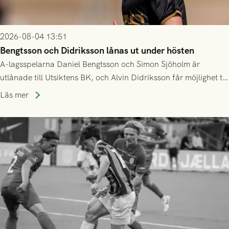
2026-08-04 13:51
Bengtsson och Didriksson lånas ut under hösten
A-lagsspelarna Daniel Bengtsson och Simon Sjöholm är
utlånade till Utsiktens BK, och Alvin Didriksson får möjlighet till
speltid i Hestrafors genom föreningssamarbete.
Läs mer