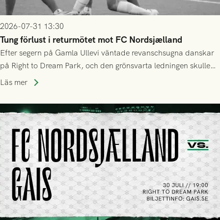
2026-07-31 13:30
Tung förlust i returmötet mot FC Nordsjælland
Efter segern på Gamla Ullevi väntade revanschsugna danskar
på Right to Dream Park, och den grönsvarta ledningen skulle
upphöra efter mindre än kvarten spelad. På lika mark visade
Läs mer
sig Nordsjälland numren för stora och matchen slutade i
tennissiffror och det grönsvarta europaäventyret tog slut.