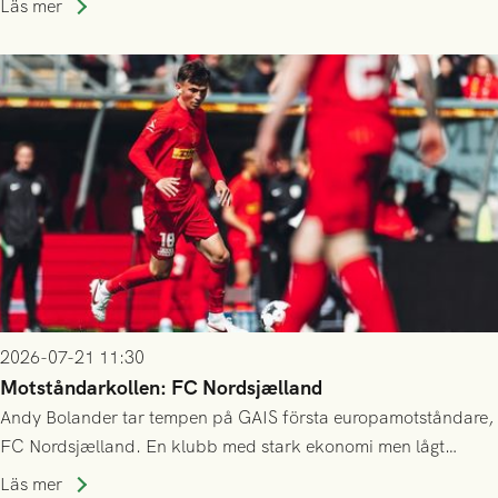
Läs mer
23/7.
2026-07-21 11:30
Motståndarkollen: FC Nordsjælland
Andy Bolander tar tempen på GAIS första europamotståndare,
FC Nordsjælland. En klubb med stark ekonomi men lågt
publiksnitt, ett lag med både kollektiv styrka och individuell
Läs mer