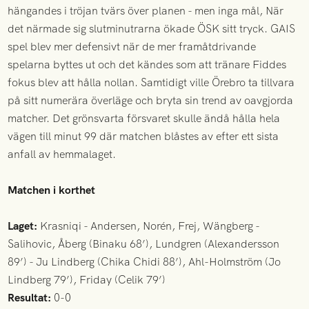
hängandes i tröjan tvärs över planen - men inga mål, När
det närmade sig slutminutrarna ökade ÖSK sitt tryck. GAIS
spel blev mer defensivt när de mer framåtdrivande
spelarna byttes ut och det kändes som att tränare Fiddes
fokus blev att hålla nollan. Samtidigt ville Örebro ta tillvara
på sitt numerära överläge och bryta sin trend av oavgjorda
matcher. Det grönsvarta försvaret skulle ändå hålla hela
vägen till minut 99 där matchen blåstes av efter ett sista
anfall av hemmalaget.
Matchen i korthet
Laget:
Krasniqi - Andersen, Norén, Frej, Wängberg -
Salihovic, Åberg (Binaku 68’), Lundgren (Alexandersson
89’) - Ju Lindberg (Chika Chidi 88’), Ahl-Holmström (Jo
Lindberg 79’), Friday (Celik 79’)
Resultat:
0-0