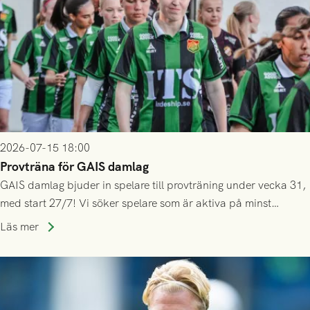
2026-07-15 18:00
Provträna för GAIS damlag
GAIS damlag bjuder in spelare till provträning under vecka 31,
med start 27/7! Vi söker spelare som är aktiva på minst
division 3-nivå.
Läs mer