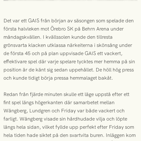
Det var ett GAIS från början av säsongen som spelade den
första halvleken mot Örebro SK på Behrn Arena under
måndagskvällen. I kvällssolen kunde den tillresta
grönsvarta klacken utklassa närkeiterna i skönsång under
de första 45 och på plan uppvisade GAIS ett vackert,
effektivare spel där varje spelare tycktes mer hemma på sin
position är de känt sig sedan uppehållet. De höll hög press
och kunde tidigt börja pressa hemmalaget bakåt.
Redan från fjärde minuten skulle ett läge uppstå efter ett
fint spel längs högerkanten där samarbetet mellan
Wängberg, Lundgren och Friday var både vackert och
farligt. Wängberg visade sin hårdhudade vilja och löpte
längs hela sidan, vilket fyllde upp perfekt efter Friday som
hela tiden hade siktet på den svartvita buren. Inläggen kom