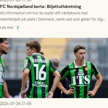
FC Nordsjælland borta: Biljettuthämtning
All information om hur du byter ditt värdebevis mot
matchbiljett på plats i Danmark, samt vad som gäller för dig
som står på reservlista eller fått förhinder.
Läs mer
2026-07-26 21:00