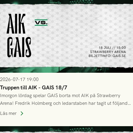
2026-07-17 19:00
Truppen till AIK - GAIS 18/7
Imorgon lördag spelar GAIS borta mot AIK på Strawberry
Arena! Fredrik Holmberg och ledarstaben har tagit ut följande
trupp till matchen:
Läs mer