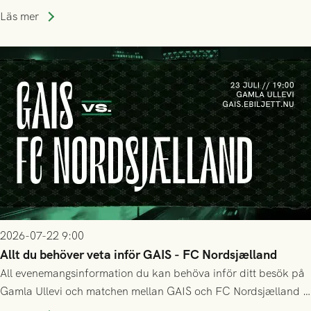
Holmberg och ledarstaben har tagit ut följande trupp till
Läs mer
matchen:
2026-07-22 9:00
Allt du behöver veta inför GAIS - FC Nordsjælland
All evenemangsinformation du kan behöva inför ditt besök på
Gamla Ullevi och matchen mellan GAIS och FC Nordsjælland i
kvalet till Conference League! Avspark kl 19.00 på torsdag