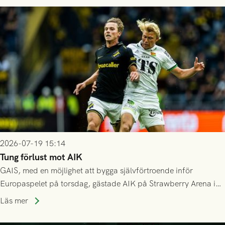
då vinnaren i mötet mellan isländska Valur och HŠK Zrinjski
Mostar från Bosnien och Hercegovina.
2026-07-19 15:14
Tung förlust mot AIK
GAIS, med en möjlighet att bygga självförtroende inför
Europaspelet på torsdag, gästade AIK på Strawberry Arena i
Stockholm . Men trots konstant hotande i första halvlek av
Läs mer
GAIS så var det AIK, i andra halvlek, som höjde tempot och
lyckades få in 2-0.