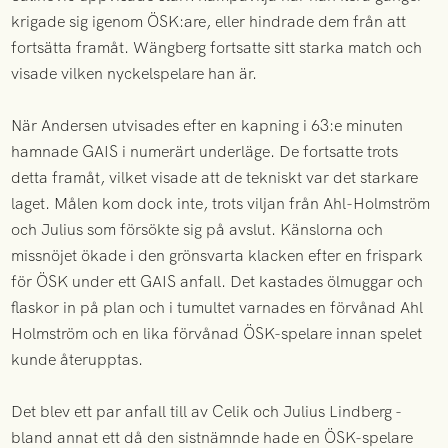
krigade sig igenom ÖSK:are, eller hindrade dem från att
fortsätta framåt. Wängberg fortsatte sitt starka match och
visade vilken nyckelspelare han är.
När Andersen utvisades efter en kapning i 63:e minuten
hamnade GAIS i numerärt underläge. De fortsatte trots
detta framåt, vilket visade att de tekniskt var det starkare
laget. Målen kom dock inte, trots viljan från Ahl-Holmström
och Julius som försökte sig på avslut. Känslorna och
missnöjet ökade i den grönsvarta klacken efter en frispark
för ÖSK under ett GAIS anfall. Det kastades ölmuggar och
flaskor in på plan och i tumultet varnades en förvånad Ahl
Holmström och en lika förvånad ÖSK-spelare innan spelet
kunde återupptas.
Det blev ett par anfall till av Celik och Julius Lindberg -
bland annat ett då den sistnämnde hade en ÖSK-spelare