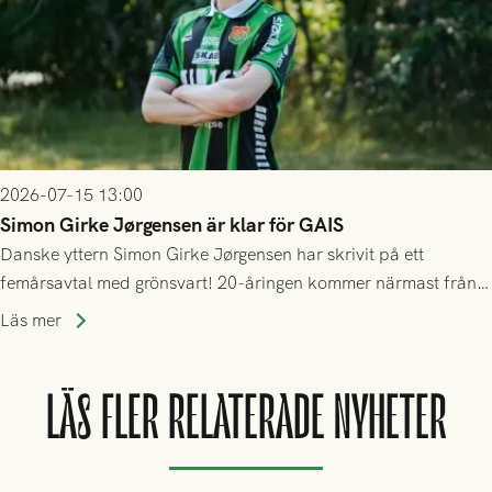
2026-07-15 13:00
Simon Girke Jørgensen är klar för GAIS
Danske yttern Simon Girke Jørgensen har skrivit på ett
femårsavtal med grönsvart! 20-åringen kommer närmast från
spel i färöiska Skála IF.
Läs mer
LÄS FLER RELATERADE NYHETER