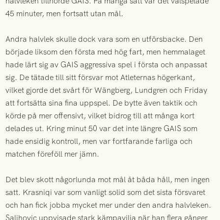
halvleken tillhörde GAIS. På många sätt var det välspelade
45 minuter, men fortsatt utan mål.
Andra halvlek skulle dock vara som en utförsbacke. Den
började liksom den första med hög fart, men hemmalaget
hade lärt sig av GAIS aggressiva spel i första och anpassat
sig. De tätade till sitt försvar mot Atleternas högerkant,
vilket gjorde det svårt för Wängberg, Lundgren och Friday
att fortsätta sina fina uppspel. De bytte även taktik och
körde på mer offensivt, vilket bidrog till att många kort
delades ut. Kring minut 50 var det inte längre GAIS som
hade ensidig kontroll, men var fortfarande farliga och
matchen föreföll mer jämn.
Det blev skott någorlunda mot mål åt båda håll, men ingen
satt. Krasniqi var som vanligt solid som det sista försvaret
och han fick jobba mycket mer under den andra halvleken.
Salihovic uppvisade stark kämpavilja när han flera gånger