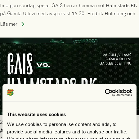
Imorgon söndag spelar GAIS herrar hemma mot Halmstads BK
på Gamla Ullevi med avspark kl 16.30! Fredrik Holmberg och
ledarstaben har tagit ut följande trupp till matchen:
Läs mer
This website uses cookies
2026-07-25 9:00
We use cookies to personalise content and ads, to
Allt du behöver veta inför GAIS - Halmstads BK 26/7
provide social media features and to analyse our traffic.
All evenemangsinformation du kan behöva inför ditt besök på