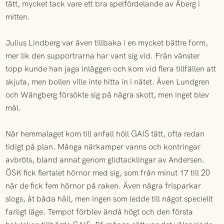
tätt, mycket tack vare ett bra spelfördelande av Åberg i
mitten.
Julius Lindberg var även tillbaka i en mycket bättre form,
mer lik den supportrarna har vant sig vid. Från vänster
topp kunde han jaga inläggen och kom vid flera tillfällen att
skjuta, men bollen ville inte hitta in i nätet. Även Lundgren
och Wängberg försökte sig på några skott, men inget blev
mål.
När hemmalaget kom till anfall höll GAIS tätt, ofta redan
tidigt på plan. Många närkamper vanns och kontringar
avbröts, bland annat genom glidtacklingar av Andersen.
ÖSK fick flertalet hörnor med sig, som från minut 17 till 20
när de fick fem hörnor på raken. Även några frisparkar
slogs, åt båda håll, men ingen som ledde till något speciellt
farligt läge. Tempot förblev ändå högt och den första