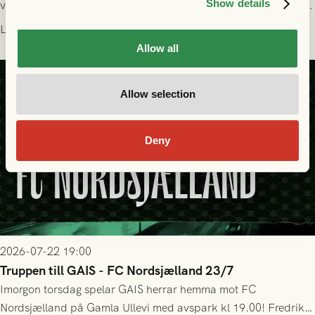
Show details
välförtjänt fick de in ett ledningsmål strax innan halvtid. Efter
halvtidsvilan sjönk tempot när Nordsjälland tilläts ha mer av
Läs mer
bollen, men GAIS försvarade sig disciplinerat och säkrade en
Allow all
seger! Matchfoto: Mikael Josefsson & Lasse Ekström
Allow selection
Deny
2026-07-22 19:00
Truppen till GAIS - FC Nordsjælland 23/7
Imorgon torsdag spelar GAIS herrar hemma mot FC
Nordsjælland på Gamla Ullevi med avspark kl 19.00! Fredrik