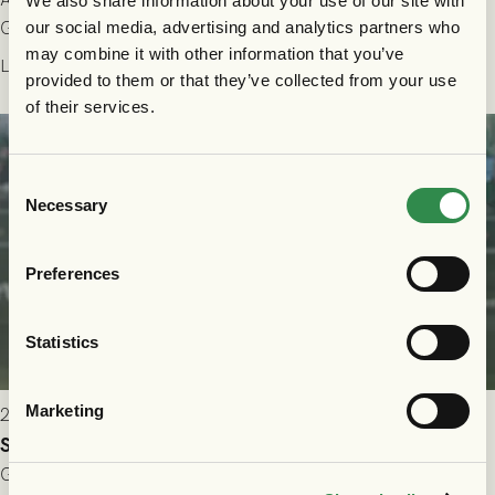
We also share information about your use of our site with
Gamla Ullevi och matchen mellan GAIS och Halmstads BK i
our social media, advertising and analytics partners who
may combine it with other information that you’ve
Allsvenskan! Avspark kl 16.30 på söndag 26/7.
Läs mer
provided to them or that they’ve collected from your use
of their services.
Consent
Necessary
Selection
Preferences
Statistics
Marketing
2026-07-24 16:40
Seger i första kvalmatchen mot FC Nordsjælland
GAIS dominerade i första halvlek och skapade fler chanser,