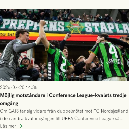
finess.
2026-07-20 14:35
Möjlig motståndare i Conference League-kvalets tredje
omgång
Om GAIS tar sig vidare från dubbelmötet mot FC Nordsjælland
i den andra kvalomgången till UEFA Conference League så
spelas den tredje kvalomgången kort därpå. Motståndare blir
Läs mer