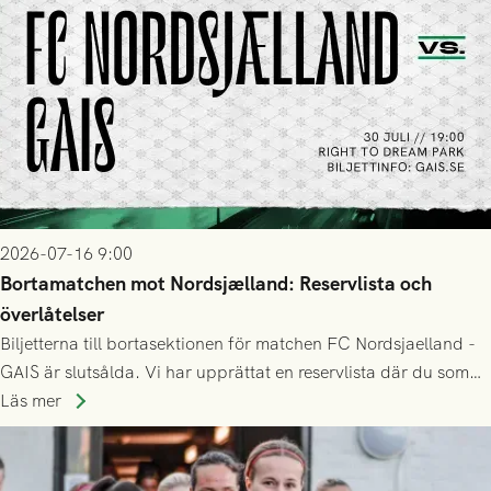
2026-07-16 9:00
Bortamatchen mot Nordsjælland: Reservlista och
överlåtelser
Biljetterna till bortasektionen för matchen FC Nordsjaelland -
GAIS är slutsålda. Vi har upprättat en reservlista där du som
ännu inte har någon biljett kan anmäla ditt intresse. Du kan
Läs mer
inte själv överlåta din biljett till någon annan.