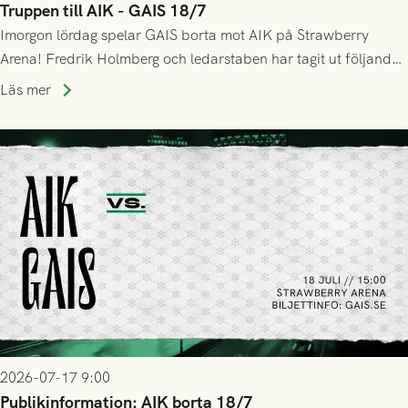
Truppen till AIK - GAIS 18/7
Imorgon lördag spelar GAIS borta mot AIK på Strawberry
Arena! Fredrik Holmberg och ledarstaben har tagit ut följande
trupp till matchen:
Läs mer
2026-07-17 9:00
Publikinformation: AIK borta 18/7