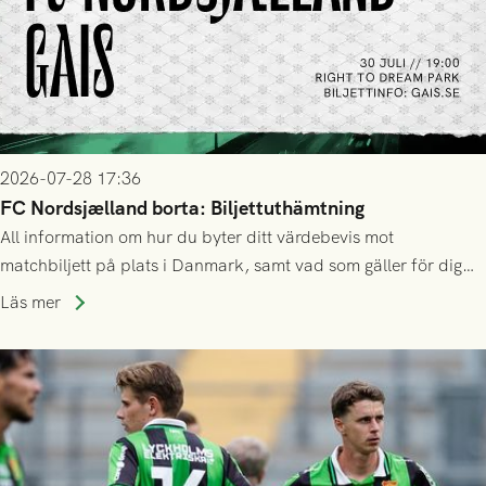
2026-07-28 17:36
FC Nordsjælland borta: Biljettuthämtning
All information om hur du byter ditt värdebevis mot
matchbiljett på plats i Danmark, samt vad som gäller för dig
som står på reservlista eller fått förhinder.
Läs mer