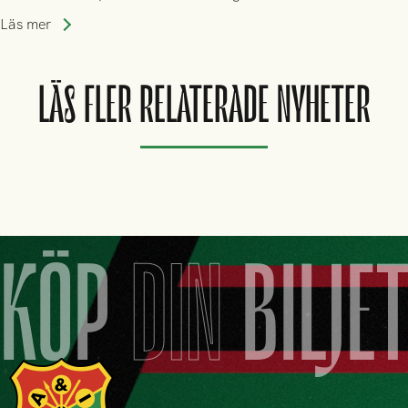
säsongen 2026.
Läs mer
LÄS FLER RELATERADE NYHETER
KÖP
DIN
BILJE