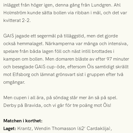
inlägget från höger igen, denna gång från Lundgren. Ahl
Holmström kunde sätta bollen via ribban i mål, och det var
kvitterat 2-2.
GAIS jagade ett segermål på tilläggstid, men det gjorde
också hemmalaget. Närkamperna var många och intensiva,
spelare från båda lagen föll och näst intill brottades i
kampen om bollen. Men domaren blåste av efter 97 minuter
och beseglade GAIS cup-öde, eftersom Öis samtidigt skrällt
mot Elfsborg och lämnat grönsvart sist i gruppen efter två
omgångar.
Men cupen i all ära, på söndag står mer än så på spel.
Derby på Bravida, och vi går för tre poäng mot Öis!
Matchen i korthet:
Laget:
Krantz, Wendin Thomasson (62’ Cardaklija),