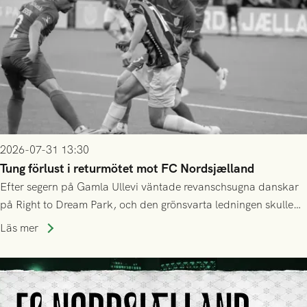
2026-07-31 13:30
Tung förlust i returmötet mot FC Nordsjælland
Efter segern på Gamla Ullevi väntade revanschsugna danskar
på Right to Dream Park, och den grönsvarta ledningen skulle
upphöra efter mindre än kvarten spelad. På lika mark visade
Läs mer
sig Nordsjälland numren för stora och matchen slutade i
tennissiffror och det grönsvarta europaäventyret tog slut.