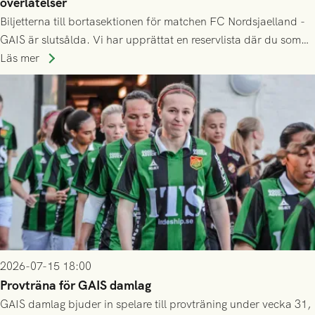
överlåtelser
Biljetterna till bortasektionen för matchen FC Nordsjaelland -
GAIS är slutsålda. Vi har upprättat en reservlista där du som
ännu inte har någon biljett kan anmäla ditt intresse. Du kan
Läs mer
inte själv överlåta din biljett till någon annan.
2026-07-15 18:00
Provträna för GAIS damlag
GAIS damlag bjuder in spelare till provträning under vecka 31,