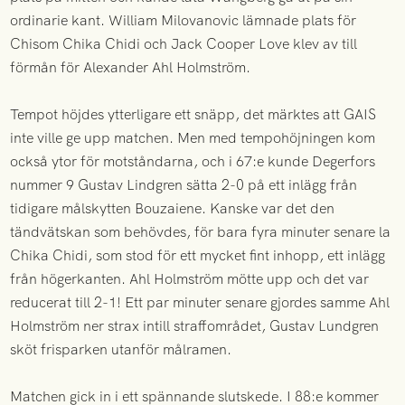
ordinarie kant. William Milovanovic lämnade plats för
Chisom Chika Chidi och Jack Cooper Love klev av till
förmån för Alexander Ahl Holmström.
Tempot höjdes ytterligare ett snäpp, det märktes att GAIS
inte ville ge upp matchen. Men med tempohöjningen kom
också ytor för motståndarna, och i 67:e kunde Degerfors
nummer 9 Gustav Lindgren sätta 2-0 på ett inlägg från
tidigare målskytten Bouzaiene. Kanske var det den
tändvätskan som behövdes, för bara fyra minuter senare la
Chika Chidi, som stod för ett mycket fint inhopp, ett inlägg
från högerkanten. Ahl Holmström mötte upp och det var
reducerat till 2-1! Ett par minuter senare gjordes samme Ahl
Holmström ner strax intill straffområdet, Gustav Lundgren
sköt frisparken utanför målramen.
Matchen gick in i ett spännande slutskede. I 88:e kommer