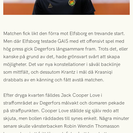
Matchen fick likt den förra mot Elfsborg en trevande start.
Men där Elfsborg testade GAIS med ett offensivt spel med
hög press gick Degerfors långsammare fram. Trots det, eller
kanske på grund av det, hade grönsvart svårt att skapa
möjligheter. Det var nya konstellationer i såväl backlinje
som mittfält, och dessutom Krantz i mål då Krasniqi
drabbats av en känning och fått avstå matchen.
Efter dryga kvarten fälldes Jack Cooper Love i
straffområdet av Degerfors målvakt och domaren pekade
på straffpunkten. Cooper Love ställde sig själv redo att
skjuta, men bollen räddades till synes enkelt. Några minuter
senare skulle vänsterbacken Robin Wendin Thomasson