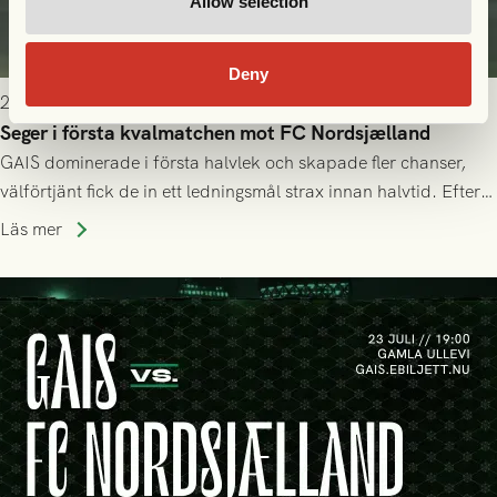
Allow selection
Deny
2026-07-24 16:40
Seger i första kvalmatchen mot FC Nordsjælland
GAIS dominerade i första halvlek och skapade fler chanser,
välförtjänt fick de in ett ledningsmål strax innan halvtid. Efter
halvtidsvilan sjönk tempot när Nordsjälland tilläts ha mer av
Läs mer
bollen, men GAIS försvarade sig disciplinerat och säkrade en
seger! Matchfoto: Mikael Josefsson & Lasse Ekström