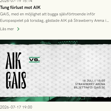
2026-07-19 15:14
Tung förlust mot AIK
GAIS, med en möjlighet att bygga självförtroende inför
Europaspelet på torsdag, gästade AIK på Strawberry Arena i
Stockholm . Men trots konstant hotande i första halvlek av
Läs mer
GAIS så var det AIK, i andra halvlek, som höjde tempot och
lyckades få in 2-0.
2026-07-17 19:00