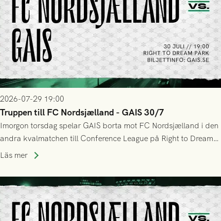
2026-07-29 19:00
Truppen till FC Nordsjælland - GAIS 30/7
Imorgon torsdag spelar GAIS borta mot FC Nordsjælland i den
andra kvalmatchen till Conference League på Right to Dream
Park! Fredrik Holmberg och ledarstaben har tagit ut följande
Läs mer
trupp till matchen: