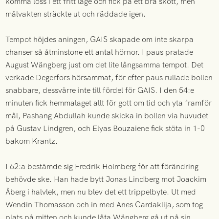
komma loss i ett fritt läge och fick på ett bra skott, men
målvakten sträckte ut och räddade igen.
Tempot höjdes aningen, GAIS skapade om inte skarpa
chanser så åtminstone ett antal hörnor. I paus pratade
August Wängberg just om det lite långsamma tempot. Det
verkade Degerfors hörsammat, för efter paus rullade bollen
snabbare, dessvärre inte till fördel för GAIS. I den 54:e
minuten fick hemmalaget allt för gott om tid och yta framför
mål, Pashang Abdullah kunde skicka in bollen via huvudet
på Gustav Lindgren, och Elyas Bouzaiene fick stöta in 1-0
bakom Krantz.
I 62:a bestämde sig Fredrik Holmberg för att förändring
behövde ske. Han hade bytt Jonas Lindberg mot Joackim
Åberg i halvlek, men nu blev det ett trippelbyte. Ut med
Wendin Thomasson och in med Anes Cardaklija, som tog
plats på mitten och kunde låta Wängberg gå ut på sin