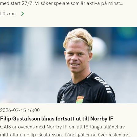
med start 27/7! Vi söker spelare som är aktiva på minst
division 3-nivå.
Läs mer
2026-07-15 16:00
Filip Gustafsson lånas fortsatt ut till Norrby IF
GAIS är överens med Norrby IF om att förlänga utlånet av
mittfältaren Filip Gustafsson. Lånet gäller nu över resten av