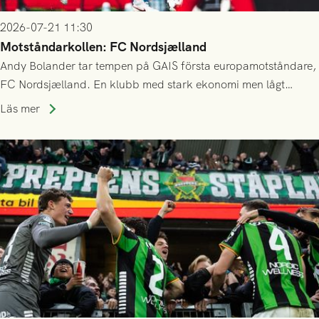
2026-07-21 11:30
Motståndarkollen: FC Nordsjælland
Andy Bolander tar tempen på GAIS första europamotståndare,
FC Nordsjælland. En klubb med stark ekonomi men lågt
publiksnitt, ett lag med både kollektiv styrka och individuell
Läs mer
finess.