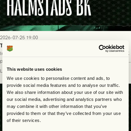
2026-07-25 19:00
Truppen till GAIS - Halmstads BK 26/7
Imorgon söndag spelar GAIS herrar hemma mot Halmstads BK
på Gamla Ullevi med avspark kl 16.30! Fredrik Holmberg och
ledarstaben har tagit ut följande trupp till matchen:
This website uses cookies
Läs mer
We use cookies to personalise content and ads, to
provide social media features and to analyse our traffic.
We also share information about your use of our site with
our social media, advertising and analytics partners who
may combine it with other information that you’ve
provided to them or that they’ve collected from your use
of their services.