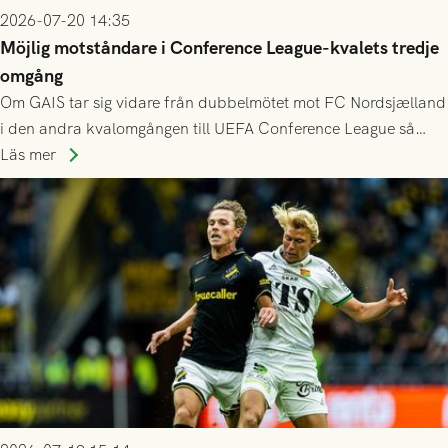
2026-07-20 14:35
Möjlig motståndare i Conference League-kvalets tredje
omgång
Om GAIS tar sig vidare från dubbelmötet mot FC Nordsjælland
i den andra kvalomgången till UEFA Conference League så
spelas den tredje kvalomgången kort därpå. Motståndare blir
Läs mer
då vinnaren i mötet mellan isländska Valur och HŠK Zrinjski
Mostar från Bosnien och Hercegovina.