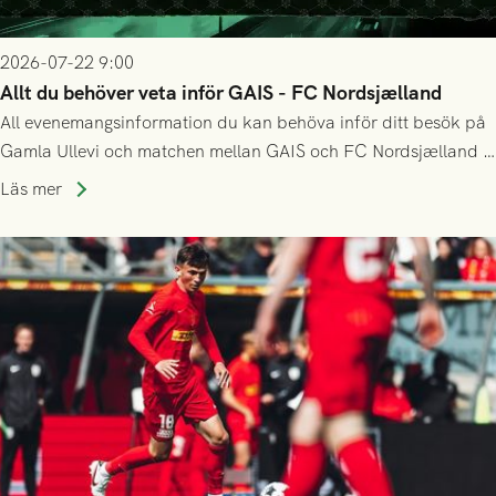
2026-07-22 9:00
Allt du behöver veta inför GAIS - FC Nordsjælland
All evenemangsinformation du kan behöva inför ditt besök på
Gamla Ullevi och matchen mellan GAIS och FC Nordsjælland i
kvalet till Conference League! Avspark kl 19.00 på torsdag
Läs mer
23/7.