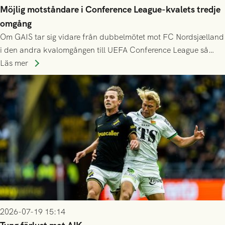
Möjlig motståndare i Conference League-kvalets tredje
omgång
Om GAIS tar sig vidare från dubbelmötet mot FC Nordsjælland
i den andra kvalomgången till UEFA Conference League så
spelas den tredje kvalomgången kort därpå. Motståndare blir
Läs mer
då vinnaren i mötet mellan isländska Valur och HŠK Zrinjski
Mostar från Bosnien och Hercegovina.
2026-07-19 15:14