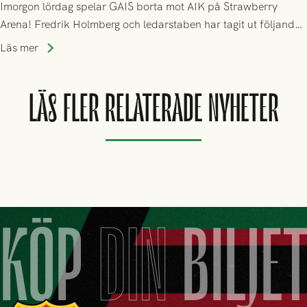
Imorgon lördag spelar GAIS borta mot AIK på Strawberry
Arena! Fredrik Holmberg och ledarstaben har tagit ut följande
trupp till matchen:
Läs mer
LÄS FLER RELATERADE NYHETER
KÖP
DIN
BILJE