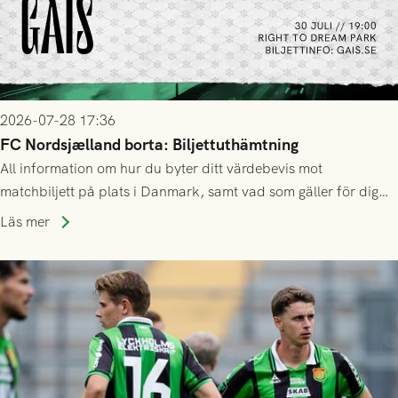
2026-07-28 17:36
FC Nordsjælland borta: Biljettuthämtning
All information om hur du byter ditt värdebevis mot
matchbiljett på plats i Danmark, samt vad som gäller för dig
som står på reservlista eller fått förhinder.
Läs mer