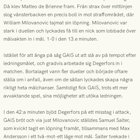
Då klev Matteo de Brienne fram. Från strax över mittlinjen
slog vänsterbacken en precis boll in mot straffområdet, där
William Milovanovic tajmat sin löpning. Milovanovic var
stark i duellen och lyckades få till en nick som lobbade över
målvakten in i mål. 1-0 i den 13.e minuten.
Istället för att ånga på såg GAIS ut att slå av på tempot efter
ledningsmålet, och gradvis arbetade sig Degerfors in i
matchen. Bortalaget vann fler dueller och började oftare
ställa om i anfall, även om de sällan lyckades skapa några
riktigt heta målchanser. Samtidigt fick GAIS, trots ett mer
avvaktande spel, sina möjligheter att utöka ledningen.
I den 42:a minuten bjöd Degerfors på ett misstag i attack,
GAIS bröt och via just Milovanovic ställdes Samuel Salter,
som kvickt tagit en löpning framåt, tillsammans med Max
Andersson i ett två-mot-ett läge mot mål. Salter tvekade i