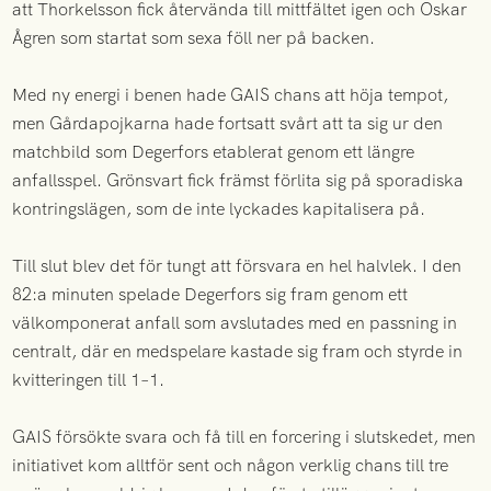
att Thorkelsson fick återvända till mittfältet igen och Oskar
Ågren som startat som sexa föll ner på backen.
Med ny energi i benen hade GAIS chans att höja tempot,
men Gårdapojkarna hade fortsatt svårt att ta sig ur den
matchbild som Degerfors etablerat genom ett längre
anfallsspel. Grönsvart fick främst förlita sig på sporadiska
kontringslägen, som de inte lyckades kapitalisera på.
Till slut blev det för tungt att försvara en hel halvlek. I den
82:a minuten spelade Degerfors sig fram genom ett
välkomponerat anfall som avslutades med en passning in
centralt, där en medspelare kastade sig fram och styrde in
kvitteringen till 1–1.
GAIS försökte svara och få till en forcering i slutskedet, men
initiativet kom alltför sent och någon verklig chans till tre