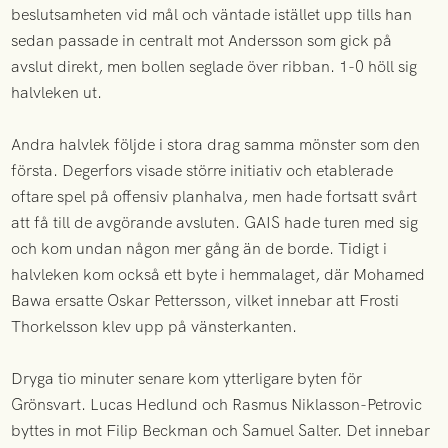
beslutsamheten vid mål och väntade istället upp tills han
sedan passade in centralt mot Andersson som gick på
avslut direkt, men bollen seglade över ribban. 1-0 höll sig
halvleken ut.
Andra halvlek följde i stora drag samma mönster som den
första. Degerfors visade större initiativ och etablerade
oftare spel på offensiv planhalva, men hade fortsatt svårt
att få till de avgörande avsluten. GAIS hade turen med sig
och kom undan någon mer gång än de borde. Tidigt i
halvleken kom också ett byte i hemmalaget, där Mohamed
Bawa ersatte Oskar Pettersson, vilket innebar att Frosti
Thorkelsson klev upp på vänsterkanten.
Dryga tio minuter senare kom ytterligare byten för
Grönsvart. Lucas Hedlund och Rasmus Niklasson-Petrovic
byttes in mot Filip Beckman och Samuel Salter. Det innebar