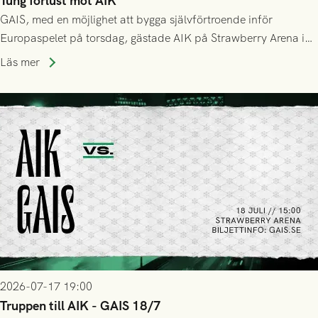
Tung förlust mot AIK
GAIS, med en möjlighet att bygga självförtroende inför
Europaspelet på torsdag, gästade AIK på Strawberry Arena i
Stockholm . Men trots konstant hotande i första halvlek av
Läs mer
GAIS så var det AIK, i andra halvlek, som höjde tempot och
lyckades få in 2-0.
2026-07-17 19:00
Truppen till AIK - GAIS 18/7