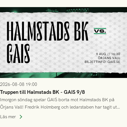
2026-08-08 19:00
Truppen till Halmstads BK - GAIS 9/8
Imorgon söndag spelar GAIS borta mot Halmstads BK på
Örjans Vall! Fredrik Holmberg och ledarstaben har tagit ut
följande trupp till matchen:
Läs mer