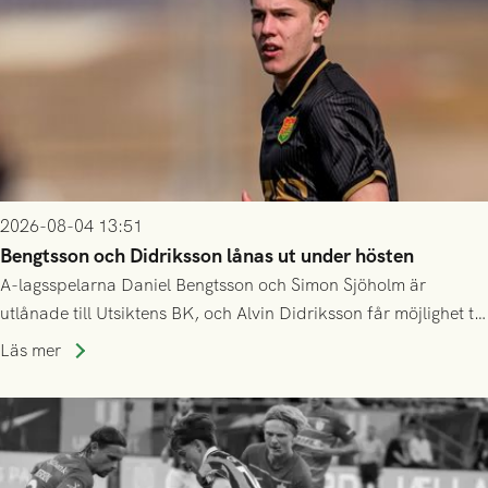
2026-08-04 13:51
Bengtsson och Didriksson lånas ut under hösten
A-lagsspelarna Daniel Bengtsson och Simon Sjöholm är
utlånade till Utsiktens BK, och Alvin Didriksson får möjlighet till
speltid i Hestrafors genom föreningssamarbete.
Läs mer