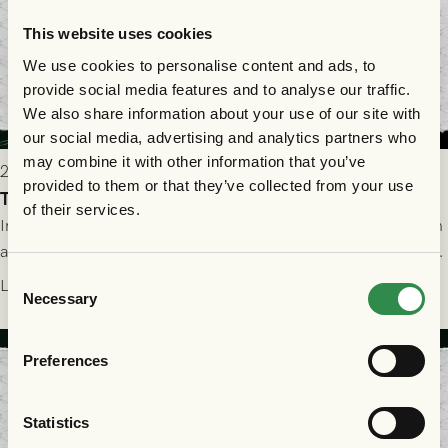
This website uses cookies
We use cookies to personalise content and ads, to
provide social media features and to analyse our traffic.
We also share information about your use of our site with
our social media, advertising and analytics partners who
may combine it with other information that you’ve
2026-07-29 19:00
provided to them or that they’ve collected from your use
Truppen till FC Nordsjælland - GAIS 30/7
of their services.
Imorgon torsdag spelar GAIS borta mot FC Nordsjælland i den
andra kvalmatchen till Conference League på Right to Dream
Park! Fredrik Holmberg och ledarstaben har tagit ut följande
Consent
Läs mer
Necessary
trupp till matchen:
Selection
Preferences
Statistics