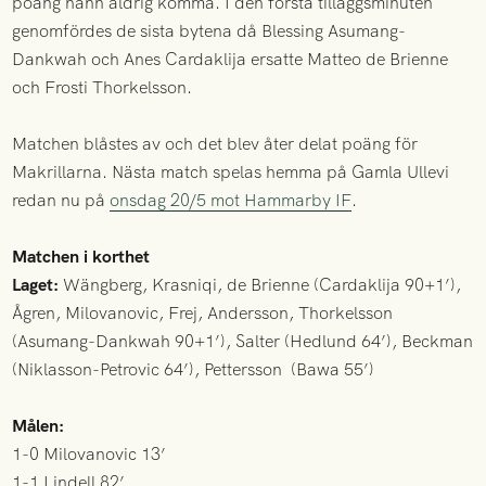
poäng hann aldrig komma. I den första tilläggsminuten
genomfördes de sista bytena då Blessing Asumang-
Dankwah och Anes Cardaklija ersatte Matteo de Brienne
och Frosti Thorkelsson.
Matchen blåstes av och det blev åter delat poäng för
Makrillarna. Nästa match spelas hemma på Gamla Ullevi
redan nu på
onsdag 20/5 mot Hammarby IF
.
Matchen i korthet
Laget:
Wängberg, Krasniqi, de Brienne (Cardaklija 90+1’),
Ågren, Milovanovic, Frej, Andersson, Thorkelsson
(Asumang-Dankwah 90+1’), Salter (Hedlund 64’), Beckman
(Niklasson-Petrovic 64’), Pettersson (Bawa 55’)
Målen:
1-0 Milovanovic 13’
1-1 Lindell 82’