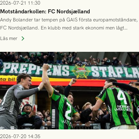
2026-07-21 11:30
Motståndarkollen: FC Nordsjælland
Andy Bolander tar tempen på GAIS första europamotståndare,
FC Nordsjælland. En klubb med stark ekonomi men lågt
publiksnitt, ett lag med både kollektiv styrka och individuell
Läs mer
finess.
2026-07-20 14:35