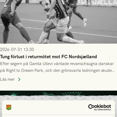
2026-07-31 13:30
Tung förlust i returmötet mot FC Nordsjælland
Efter segern på Gamla Ullevi väntade revanschsugna danskar
på Right to Dream Park, och den grönsvarta ledningen skulle
upphöra efter mindre än kvarten spelad. På lika mark visade
Läs mer
sig Nordsjälland numren för stora och matchen slutade i
tennissiffror och det grönsvarta europaäventyret tog slut.