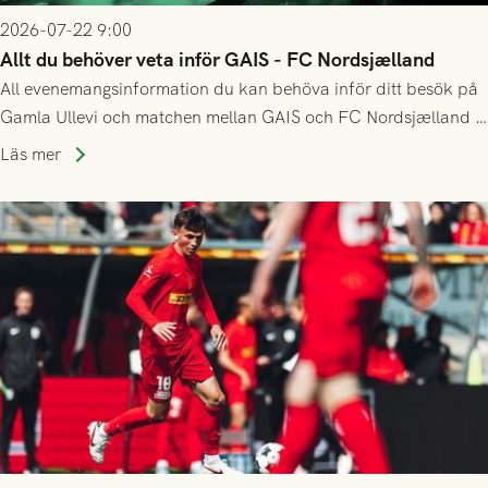
2026-07-22 9:00
Allt du behöver veta inför GAIS - FC Nordsjælland
All evenemangsinformation du kan behöva inför ditt besök på
Gamla Ullevi och matchen mellan GAIS och FC Nordsjælland i
kvalet till Conference League! Avspark kl 19.00 på torsdag
Läs mer
23/7.