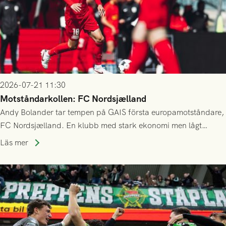
2026-07-21 11:30
Motståndarkollen: FC Nordsjælland
Andy Bolander tar tempen på GAIS första europamotståndare,
FC Nordsjælland. En klubb med stark ekonomi men lågt
publiksnitt, ett lag med både kollektiv styrka och individuell
Läs mer
finess.