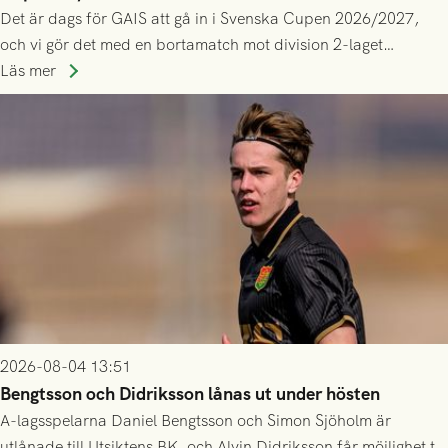
Det är dags för GAIS att gå in i Svenska Cupen 2026/2027,
och vi gör det med en bortamatch mot division 2-laget
Husqvarna FF. Häng med och stötta grönsvart på plats!
Läs mer
2026-08-04 13:51
Bengtsson och Didriksson lånas ut under hösten
A-lagsspelarna Daniel Bengtsson och Simon Sjöholm är
utlånade till Utsiktens BK, och Alvin Didriksson får möjlighet till