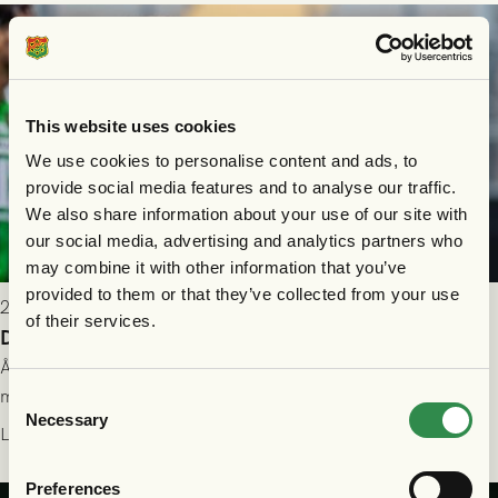
This website uses cookies
We use cookies to personalise content and ads, to
provide social media features and to analyse our traffic.
We also share information about your use of our site with
our social media, advertising and analytics partners who
may combine it with other information that you’ve
provided to them or that they’ve collected from your use
2026-07-26 21:00
of their services.
Delad poäng mot Halmstads BK
Åter i Allsvenskan stod Halmstads BK för motståndet i en
match som vägde tungt till fördel för GAIS, men där poängen
Consent
Necessary
delades efter dramatik på tilläggstid.
Selection
Läs mer
Preferences