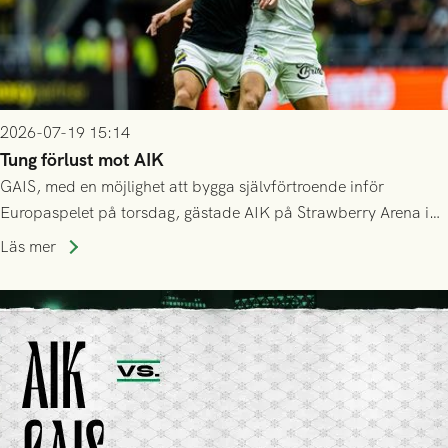
2026-07-19 15:14
Tung förlust mot AIK
GAIS, med en möjlighet att bygga självförtroende inför
Europaspelet på torsdag, gästade AIK på Strawberry Arena i
Stockholm . Men trots konstant hotande i första halvlek av
Läs mer
GAIS så var det AIK, i andra halvlek, som höjde tempot och
lyckades få in 2-0.