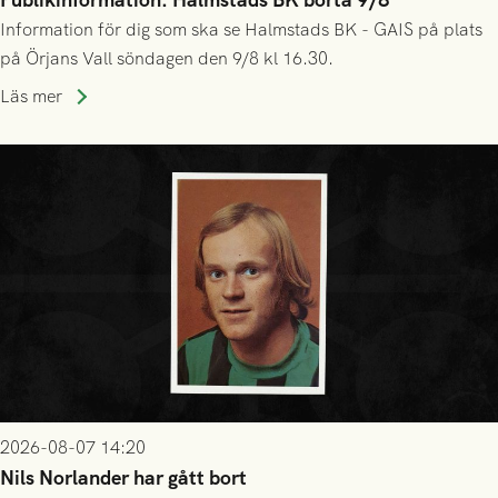
Information för dig som ska se Halmstads BK - GAIS på plats
på Örjans Vall söndagen den 9/8 kl 16.30.
Läs mer
2026-08-07 14:20
Nils Norlander har gått bort