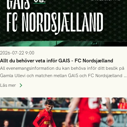
2026-07-22 9:00
Allt du behöver veta inför GAIS - FC Nordsjælland
All evenemangsinformation du kan behöva inför ditt besök på
Gamla Ullevi och matchen mellan GAIS och FC Nordsjælland i
kvalet till Conference League! Avspark kl 19.00 på torsdag
Läs mer
23/7.