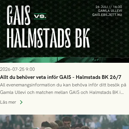
2026-07-25 9:00
Allt du behöver veta inför GAIS - Halmstads BK 26/7
All evenemangsinformation du kan behöva inför ditt besök på
Gamla Ullevi och matchen mellan GAIS och Halmstads BK i
Allsvenskan! Avspark kl 16.30 på söndag 26/7.
Läs mer