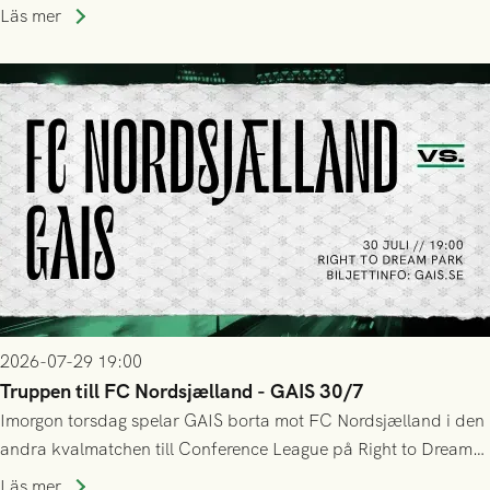
upphöra efter mindre än kvarten spelad. På lika mark visade
Läs mer
sig Nordsjälland numren för stora och matchen slutade i
tennissiffror och det grönsvarta europaäventyret tog slut.
2026-07-29 19:00
Truppen till FC Nordsjælland - GAIS 30/7
Imorgon torsdag spelar GAIS borta mot FC Nordsjælland i den
andra kvalmatchen till Conference League på Right to Dream
Park! Fredrik Holmberg och ledarstaben har tagit ut följande
Läs mer