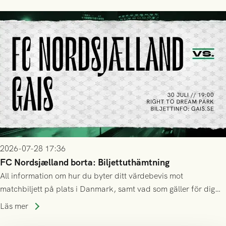
2026-07-28 17:36
FC Nordsjælland borta: Biljettuthämtning
All information om hur du byter ditt värdebevis mot
matchbiljett på plats i Danmark, samt vad som gäller för dig
som står på reservlista eller fått förhinder.
Läs mer