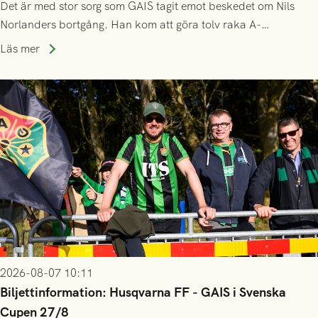
Det är med stor sorg som GAIS tagit emot beskedet om Nils
Norlanders bortgång. Han kom att göra tolv raka A-
lagssäsonger i Grönsvart och är en av få spelare som i GAIS
Läs mer
gjort fler än 200 matcher.
2026-08-07 10:11
Biljettinformation: Husqvarna FF - GAIS i Svenska
Cupen 27/8