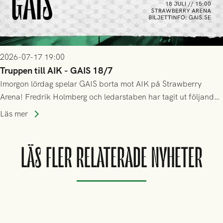
2026-07-17 19:00
Truppen till AIK - GAIS 18/7
Imorgon lördag spelar GAIS borta mot AIK på Strawberry
Arena! Fredrik Holmberg och ledarstaben har tagit ut följande
trupp till matchen:
Läs mer
LÄS FLER RELATERADE NYHETER