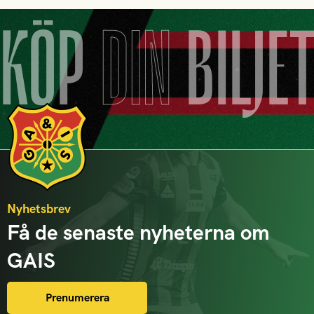
KÖP
DIN
BILJE
Nyhetsbrev
Få de senaste nyheterna om
GAIS
Prenumerera