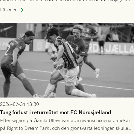
speltid i Hestrafors genom föreningssamarbete.
Läs mer
2026-07-31 13:30
Tung förlust i returmötet mot FC Nordsjælland
Efter segern på Gamla Ullevi väntade revanschsugna danskar
på Right to Dream Park, och den grönsvarta ledningen skulle