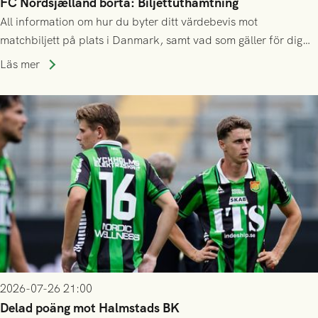
FC Nordsjælland borta: Biljettuthämtning
All information om hur du byter ditt värdebevis mot
matchbiljett på plats i Danmark, samt vad som gäller för dig
som står på reservlista eller fått förhinder.
Läs mer
2026-07-26 21:00
Delad poäng mot Halmstads BK