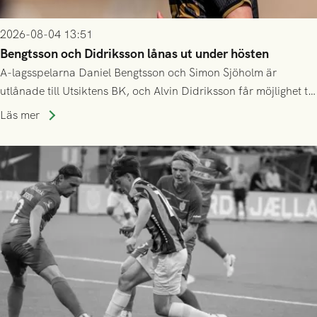
2026-08-04 13:51
Bengtsson och Didriksson lånas ut under hösten
A-lagsspelarna Daniel Bengtsson och Simon Sjöholm är
utlånade till Utsiktens BK, och Alvin Didriksson får möjlighet till
speltid i Hestrafors genom föreningssamarbete.
Läs mer