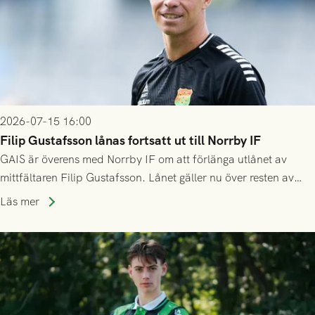
2026-07-15 16:00
Filip Gustafsson lånas fortsatt ut till Norrby IF
GAIS är överens med Norrby IF om att förlänga utlånet av
mittfältaren Filip Gustafsson. Lånet gäller nu över resten av
säsongen 2026.
Läs mer