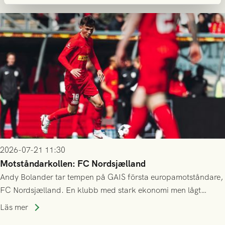
23/7.
2026-07-21 11:30
Motståndarkollen: FC Nordsjælland
Andy Bolander tar tempen på GAIS första europamotståndare,
FC Nordsjælland. En klubb med stark ekonomi men lågt
publiksnitt, ett lag med både kollektiv styrka och individuell
Läs mer
finess.