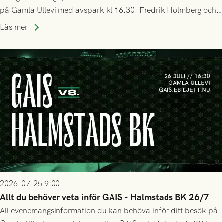
på Gamla Ullevi med avspark kl 16.30! Fredrik Holmberg och
ledarstaben har tagit ut följande trupp till matchen:
Läs mer
2026-07-25 9:00
Allt du behöver veta inför GAIS - Halmstads BK 26/7
All evenemangsinformation du kan behöva inför ditt besök på