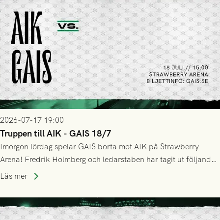
2026-07-17 19:00
Truppen till AIK - GAIS 18/7
Imorgon lördag spelar GAIS borta mot AIK på Strawberry
Arena! Fredrik Holmberg och ledarstaben har tagit ut följande
trupp till matchen:
Läs mer