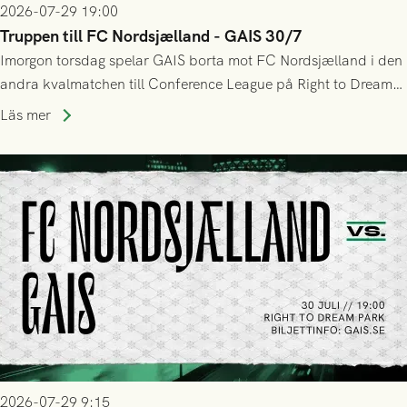
2026-07-29 19:00
Truppen till FC Nordsjælland - GAIS 30/7
Imorgon torsdag spelar GAIS borta mot FC Nordsjælland i den
andra kvalmatchen till Conference League på Right to Dream
Park! Fredrik Holmberg och ledarstaben har tagit ut följande
Läs mer
trupp till matchen:
2026-07-29 9:15