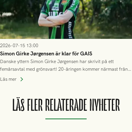
2026-07-15 13:00
Simon Girke Jørgensen är klar för GAIS
Danske yttern Simon Girke Jørgensen har skrivit på ett
femårsavtal med grönsvart! 20-åringen kommer närmast från
spel i färöiska Skála IF.
Läs mer
LÄS FLER RELATERADE NYHETER