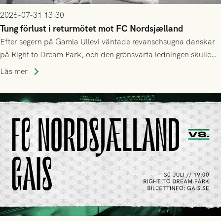
2026-07-31 13:30
Tung förlust i returmötet mot FC Nordsjælland
Efter segern på Gamla Ullevi väntade revanschsugna danskar
på Right to Dream Park, och den grönsvarta ledningen skulle
upphöra efter mindre än kvarten spelad. På lika mark visade
Läs mer
sig Nordsjälland numren för stora och matchen slutade i
tennissiffror och det grönsvarta europaäventyret tog slut.