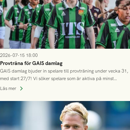
2026-07-15 18:00
Provträna för GAIS damlag
GAIS damlag bjuder in spelare till provträning under vecka 31,
med start 27/7! Vi söker spelare som är aktiva på minst
division 3-nivå.
Läs mer