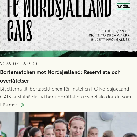
2026-07-16 9:00
Bortamatchen mot Nordsjælland: Reservlista och
överlåtelser
Biljetterna till bortasektionen för matchen FC Nordsjaelland -
GAIS är slutsålda. Vi har upprättat en reservlista där du som
ännu inte har någon biljett kan anmäla ditt intresse. Du kan
Läs mer
inte själv överlåta din biljett till någon annan.