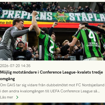
2026-07-20 14:35
Möjlig motståndare i Conference League-kvalets tredje
omgång
Om GAIS tar sig vidare från dubbelmötet mot FC Nordsjælland
i den andra kvalomgången till UEFA Conference League så
spelas den tredje kvalomgången kort därpå. Motståndare blir
Läs mer
då vinnaren i mötet mellan isländska Valur och HŠK Zrinjski