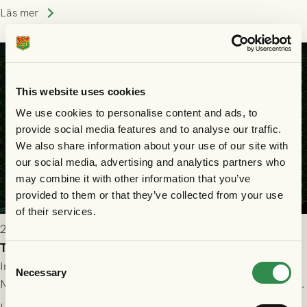
halvtidsvilan sjönk tempot när Nordsjälland tilläts ha mer av
Läs mer
bollen, men GAIS försvarade sig disciplinerat och säkrade en
seger! Matchfoto: Mikael Josefsson & Lasse Ekström
This website uses cookies
We use cookies to personalise content and ads, to
provide social media features and to analyse our traffic.
We also share information about your use of our site with
our social media, advertising and analytics partners who
may combine it with other information that you’ve
provided to them or that they’ve collected from your use
of their services.
2026-07-22 19:00
Truppen till GAIS - FC Nordsjælland 23/7
Consent
Imorgon torsdag spelar GAIS herrar hemma mot FC
Necessary
Selection
Nordsjælland på Gamla Ullevi med avspark kl 19.00! Fredrik
Holmberg och ledarstaben har tagit ut följande trupp till