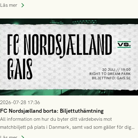
Läs mer
2026-07-28 17:36
FC Nordsjælland borta: Biljettuthämtning
All information om hur du byter ditt värdebevis mot
matchbiljett på plats i Danmark, samt vad som gäller för dig
som står på reservlista eller fått förhinder.
Läs mer