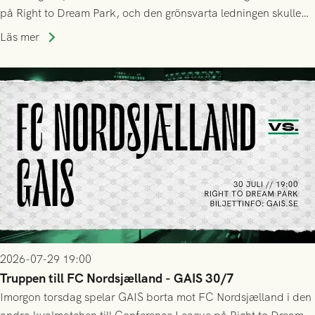
på Right to Dream Park, och den grönsvarta ledningen skulle
upphöra efter mindre än kvarten spelad. På lika mark visade
Läs mer
sig Nordsjälland numren för stora och matchen slutade i
tennissiffror och det grönsvarta europaäventyret tog slut.
2026-07-29 19:00
Truppen till FC Nordsjælland - GAIS 30/7
Imorgon torsdag spelar GAIS borta mot FC Nordsjælland i den