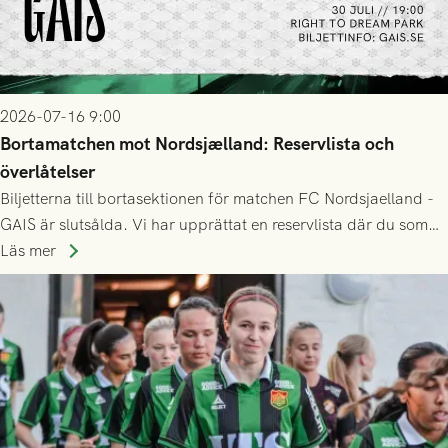
2026-07-16 9:00
Bortamatchen mot Nordsjælland: Reservlista och
överlåtelser
Biljetterna till bortasektionen för matchen FC Nordsjaelland -
GAIS är slutsålda. Vi har upprättat en reservlista där du som
ännu inte har någon biljett kan anmäla ditt intresse. Du kan
Läs mer
inte själv överlåta din biljett till någon annan.