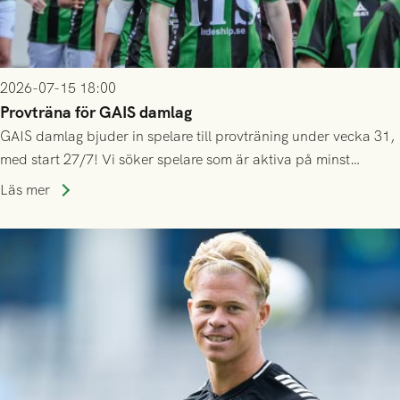
2026-07-15 18:00
Provträna för GAIS damlag
GAIS damlag bjuder in spelare till provträning under vecka 31,
med start 27/7! Vi söker spelare som är aktiva på minst
division 3-nivå.
Läs mer