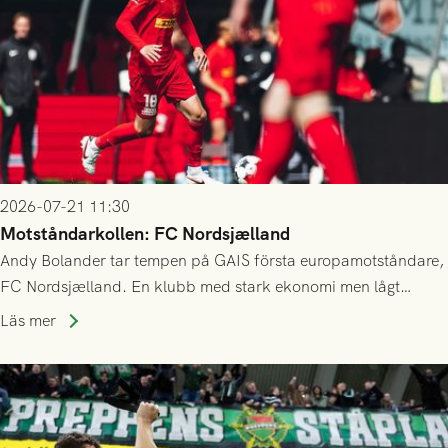
2026-07-21 11:30
Motståndarkollen: FC Nordsjælland
Andy Bolander tar tempen på GAIS första europamotståndare,
FC Nordsjælland. En klubb med stark ekonomi men lågt
publiksnitt, ett lag med både kollektiv styrka och individuell
Läs mer
finess.