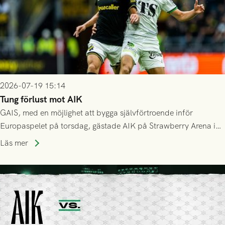
2026-07-19 15:14
Tung förlust mot AIK
GAIS, med en möjlighet att bygga självförtroende inför
Europaspelet på torsdag, gästade AIK på Strawberry Arena i
Stockholm . Men trots konstant hotande i första halvlek av
Läs mer
GAIS så var det AIK, i andra halvlek, som höjde tempot och
lyckades få in 2-0.