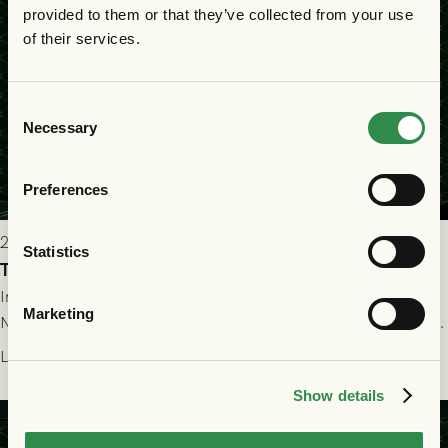
provided to them or that they’ve collected from your use
of their services.
Consent
Necessary
Selection
Preferences
2026-07-22 19:00
Statistics
Truppen till GAIS - FC Nordsjælland 23/7
Imorgon torsdag spelar GAIS herrar hemma mot FC
Marketing
Nordsjælland på Gamla Ullevi med avspark kl 19.00! Fredrik
Holmberg och ledarstaben har tagit ut följande trupp till
Läs mer
matchen:
Show details