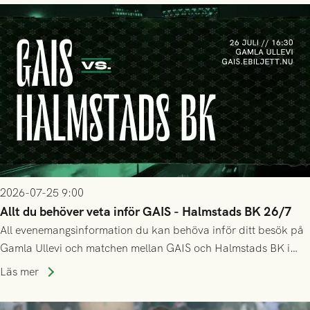
2026-07-25 9:00
Allt du behöver veta inför GAIS - Halmstads BK 26/7
All evenemangsinformation du kan behöva inför ditt besök på
Gamla Ullevi och matchen mellan GAIS och Halmstads BK i
Allsvenskan! Avspark kl 16.30 på söndag 26/7.
Läs mer