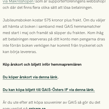
via Makrillshopen
(som är supporterföreningens webbshop)
och där det finns flera olika sätt att lösa betalningen.
Jubileumsboken kostar 575 kronor plus frakt. Om du väljer
att hämta ut boken i samband med GAIS hemmamatcher
med start i maj och framåt så slipper du frakten. Kom ihåg
att betalningen reserveras på ditt konto men pengarna dras
inte förrän boken verkligen har kommit från tryckeriet och
kan börja levereras.
Köp årskort och biljett inför hemmapremiären
Du köper årskort via denna länk
.
Du kan köpa biljett till GAIS-Östers IF via denna länk.
Är du ute efter att köpa souvenirer av GAIS så gör du det
som vanligt på
gaisare.se
.