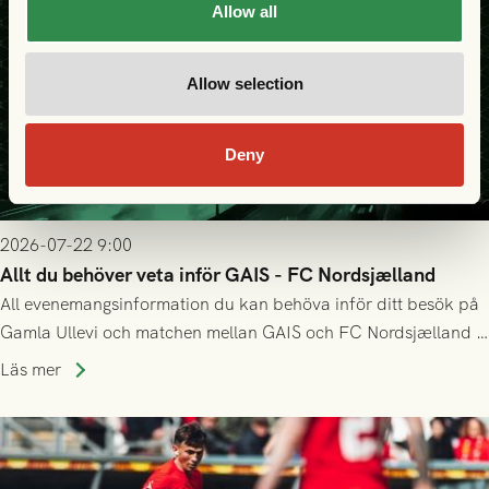
Allow all
Allow selection
Deny
2026-07-22 9:00
Allt du behöver veta inför GAIS - FC Nordsjælland
All evenemangsinformation du kan behöva inför ditt besök på
Gamla Ullevi och matchen mellan GAIS och FC Nordsjælland i
kvalet till Conference League! Avspark kl 19.00 på torsdag
Läs mer
23/7.