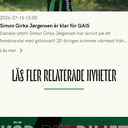
2026-07-15 13:00
Simon Girke Jørgensen är klar för GAIS
Danske yttern Simon Girke Jørgensen har skrivit på ett
femårsavtal med grönsvart! 20-åringen kommer närmast från
spel i färöiska Skála IF.
Läs mer
LÄS FLER RELATERADE NYHETER