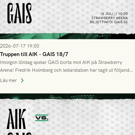
2026-07-17 19:00
Truppen till AIK - GAIS 18/7
Imorgon lördag spelar GAIS borta mot AIK på Strawberry
Arena! Fredrik Holmberg och ledarstaben har tagit ut följande
trupp till matchen:
Läs mer