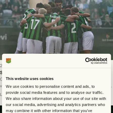
2026-07-24 16:40
Seger i första kvalmatchen mot FC Nordsjælland
This website uses cookies
GAIS dominerade i första halvlek och skapade fler chanser,
välförtjänt fick de in ett ledningsmål strax innan halvtid. Efter
We use cookies to personalise content and ads, to
halvtidsvilan sjönk tempot när Nordsjälland tilläts ha mer av
provide social media features and to analyse our traffic.
Läs mer
We also share information about your use of our site with
bollen, men GAIS försvarade sig disciplinerat och säkrade en
our social media, advertising and analytics partners who
seger! Matchfoto: Mikael Josefsson & Lasse Ekström
may combine it with other information that you’ve