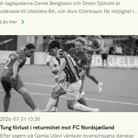
A-lagsspelarna Daniel Bengtsson och Simon Sjöholm är
utlånade till Utsiktens BK, och Alvin Didriksson får möjlighet till
speltid i Hestrafors genom föreningssamarbete.
Läs mer
2026-07-31 13:30
Tung förlust i returmötet mot FC Nordsjælland
Efter segern på Gamla Ullevi väntade revanschsugna danskar