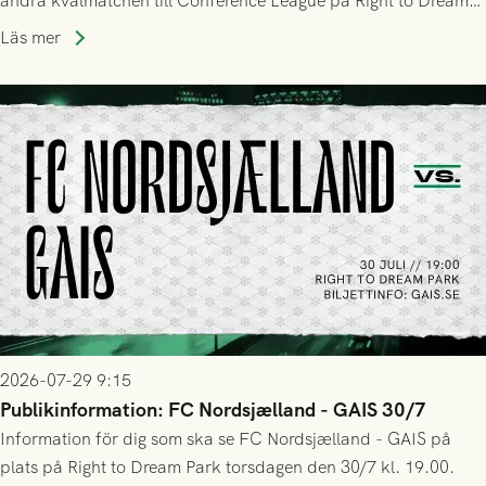
andra kvalmatchen till Conference League på Right to Dream
Park! Fredrik Holmberg och ledarstaben har tagit ut följande
Läs mer
trupp till matchen:
2026-07-29 9:15
Publikinformation: FC Nordsjælland - GAIS 30/7
Information för dig som ska se FC Nordsjælland - GAIS på
plats på Right to Dream Park torsdagen den 30/7 kl. 19.00.