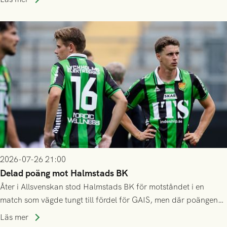
2026-07-26 21:00
Delad poäng mot Halmstads BK
Åter i Allsvenskan stod Halmstads BK för motståndet i en
match som vägde tungt till fördel för GAIS, men där poängen
delades efter dramatik på tilläggstid.
Läs mer