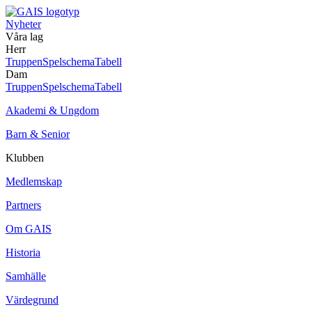
Nyheter
Våra lag
Herr
Truppen
Spelschema
Tabell
Dam
Truppen
Spelschema
Tabell
Akademi & Ungdom
Barn & Senior
Klubben
Medlemskap
Partners
Om GAIS
Historia
Samhälle
Värdegrund