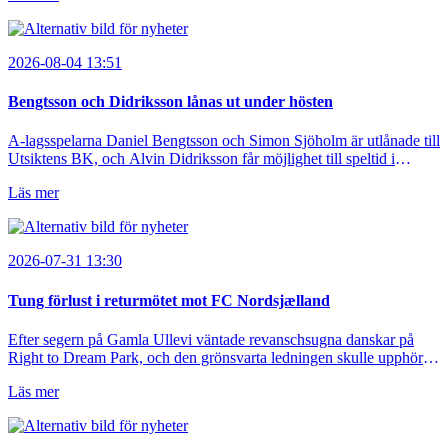
2026-08-04 13:51
Bengtsson och Didriksson lånas ut under hösten
A-lagsspelarna Daniel Bengtsson och Simon Sjöholm är utlånade till
Utsiktens BK, och Alvin Didriksson får möjlighet till speltid i
Hestrafors genom föreningssamarbete.
Läs mer
2026-07-31 13:30
Tung förlust i returmötet mot FC Nordsjælland
Efter segern på Gamla Ullevi väntade revanschsugna danskar på
Right to Dream Park, och den grönsvarta ledningen skulle upphöra
efter mindre än kvarten spelad. På lika mark visade sig Nordsjälland
Läs mer
numren för stora och matchen slutade i tennissiffror och det
grönsvarta europaäventyret tog slut.