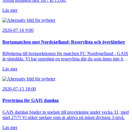
Arena lördagen den 18/7 kl 15.00.
Läs mer
2026-07-16 9:00
Bortamatchen mot Nordsjælland: Reservlista och överlåtelser
Biljetterna till bortasektionen för matchen FC Nordsjaelland - GAIS
är slutsålda. Vi har upprättat en reservlista där du som ännu inte har
någon biljett kan anmäla ditt intresse. Du kan inte själv överlåta din
Läs mer
biljett till någon annan.
2026-07-15 18:00
Provträna för GAIS damlag
GAIS damlag bjuder in spelare till provträning under vecka 31, med
start 27/7! Vi söker spelare som är aktiva på minst division 3-nivå.
Läs mer