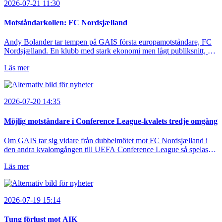
2026-07-21 11:30
Motståndarkollen: FC Nordsjælland
Andy Bolander tar tempen på GAIS första europamotståndare, FC
Nordsjælland. En klubb med stark ekonomi men lågt publiksnitt, ett
lag med både kollektiv styrka och individuell finess.
Läs mer
2026-07-20 14:35
Möjlig motståndare i Conference League-kvalets tredje omgång
Om GAIS tar sig vidare från dubbelmötet mot FC Nordsjælland i
den andra kvalomgången till UEFA Conference League så spelas
den tredje kvalomgången kort därpå. Motståndare blir då vinnaren i
Läs mer
mötet mellan isländska Valur och HŠK Zrinjski Mostar från Bosnien
och Hercegovina.
2026-07-19 15:14
Tung förlust mot AIK