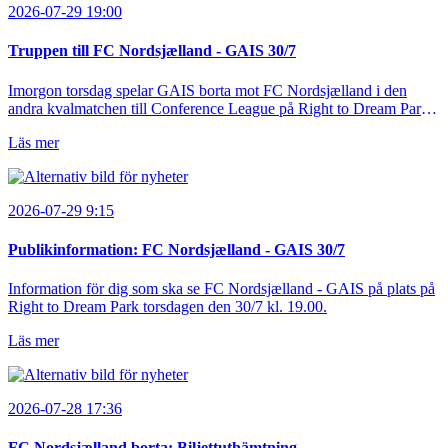
2026-07-29 19:00
Truppen till FC Nordsjælland - GAIS 30/7
Imorgon torsdag spelar GAIS borta mot FC Nordsjælland i den
andra kvalmatchen till Conference League på Right to Dream Park!
Fredrik Holmberg och ledarstaben har tagit ut följande trupp till
Läs mer
matchen:
2026-07-29 9:15
Publikinformation: FC Nordsjælland - GAIS 30/7
Information för dig som ska se FC Nordsjælland - GAIS på plats på
Right to Dream Park torsdagen den 30/7 kl. 19.00.
Läs mer
2026-07-28 17:36
FC Nordsjælland borta: Biljettuthämtning