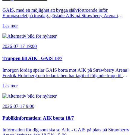
GAIS, med en möjlighet att bygga självförtroende inför
Europaspelet på torsdag, gästade AIK på Strawberry Arena i
Stockholm . Men trots konstant hotande i första halvlek av GAIS så
Läs mer
var det AIK, i andra halvlek, som höjde tempot och lyckades få in 2-
0.
2026-07-17 19:00
Truppen till AIK - GAIS 18/7
Imorgon lördag spelar GAIS borta mot AIK på Strawberry Arena!
Fredrik Holmberg och ledarstaben har tagit ut följande trupp till
matchen:
Läs mer
2026-07-17 9:00
Publikinformation: AIK borta 18/7
Information för dig som ska se AIK - GAIS på plats på Strawberry