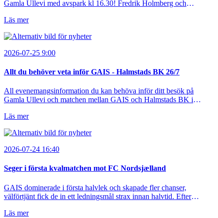
Gamla Ullevi med avspark kl 16.30! Fredrik Holmberg och
ledarstaben har tagit ut följande trupp till matchen:
Läs mer
2026-07-25 9:00
Allt du behöver veta inför GAIS - Halmstads BK 26/7
All evenemangsinformation du kan behöva inför ditt besök på
Gamla Ullevi och matchen mellan GAIS och Halmstads BK i
Allsvenskan! Avspark kl 16.30 på söndag 26/7.
Läs mer
2026-07-24 16:40
Seger i första kvalmatchen mot FC Nordsjælland
GAIS dominerade i första halvlek och skapade fler chanser,
välförtjänt fick de in ett ledningsmål strax innan halvtid. Efter
halvtidsvilan sjönk tempot när Nordsjälland tilläts ha mer av bollen,
Läs mer
men GAIS försvarade sig disciplinerat och säkrade en seger!