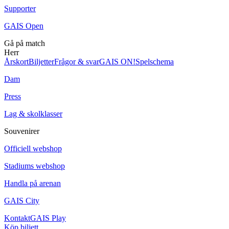
Supporter
GAIS Open
Gå på match
Herr
Årskort
Biljetter
Frågor & svar
GAIS ON!
Spelschema
Dam
Press
Lag & skolklasser
Souvenirer
Officiell webshop
Stadiums webshop
Handla på arenan
GAIS City
Kontakt
GAIS Play
Köp biljett