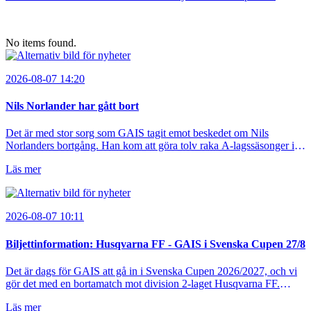
No items found.
2026-08-07 14:20
Nils Norlander har gått bort
Det är med stor sorg som GAIS tagit emot beskedet om Nils
Norlanders bortgång. Han kom att göra tolv raka A-lagssäsonger i
Grönsvart och är en av få spelare som i GAIS gjort fler än 200
Läs mer
matcher.
2026-08-07 10:11
Biljettinformation: Husqvarna FF - GAIS i Svenska Cupen 27/8
Det är dags för GAIS att gå in i Svenska Cupen 2026/2027, och vi
gör det med en bortamatch mot division 2-laget Husqvarna FF.
Häng med och stötta grönsvart på plats!
Läs mer