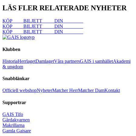
LÄS FLER RELATERADE NYHETER
KÖP
DIN
BILJETT
KÖP
DIN
BILJETT
KÖP
DIN
BILJETT
KÖP
DIN
BILJETT
KÖP
DIN
BILJETT
KÖP
DIN
BILJETT
Klubben
Historia
Herrlaget
Damlaget
Våra partners
GAIS i samhället
Akademi
& ungdom
Snabblänkar
Officiell webshop
Nyheter
Matcher Herr
Matcher Dam
Kontakt
Supportrar
GAIS Tifo
Gårdakvarnen
Makrillarna
Gamla Gaisare