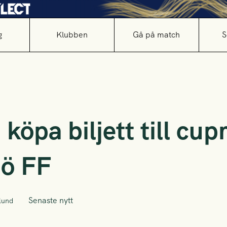
g
Klubben
Gå på match
S
köpa biljett till cu
ö FF
Senaste nytt
lund