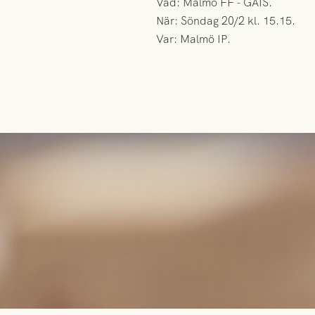
Vad: Malmö FF - GAIS.
När: Söndag 20/2 kl. 15.15.
Var: Malmö IP.