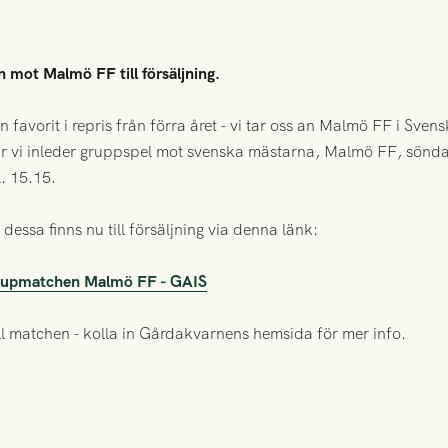
en mot Malmö FF till försäljning.
n favorit i repris från förra året - vi tar oss an Malmö FF i Sv
är vi inleder gruppspel mot svenska mästarna, Malmö FF, sönda
. 15.15.
h dessa finns nu till försäljning via denna länk:
 i cupmatchen Malmö FF - GAIS
ll matchen - kolla in Gårdakvarnens hemsida för mer info.