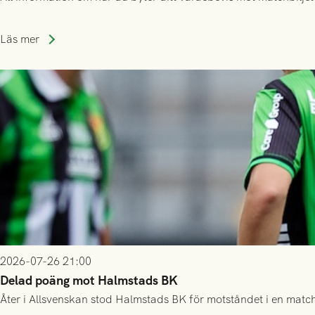
Läs mer
2026-07-26 21:00
Delad poäng mot Halmstads BK
Åter i Allsvenskan stod Halmstads BK för motståndet i en match