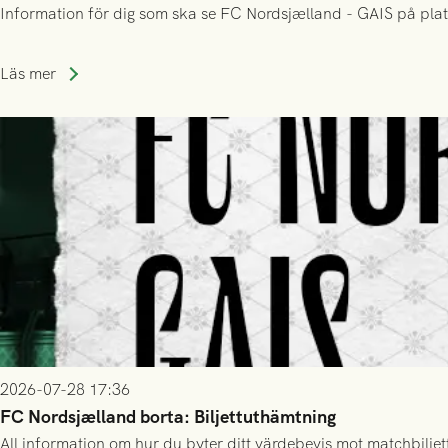
Information för dig som ska se FC Nordsjælland - GAIS på plat
Läs mer
2026-07-28 17:36
FC Nordsjælland borta: Biljettuthämtning
All information om hur du byter ditt värdebevis mot matchbiljett