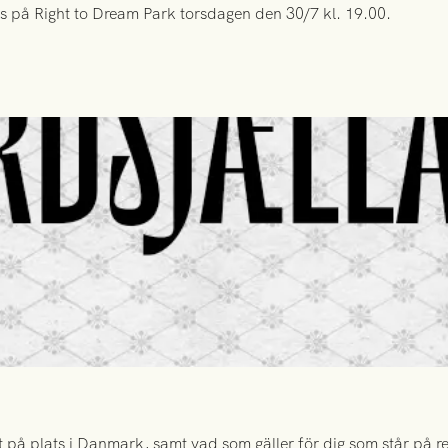
s på Right to Dream Park torsdagen den 30/7 kl. 19.00.
 på plats i Danmark, samt vad som gäller för dig som står på rese