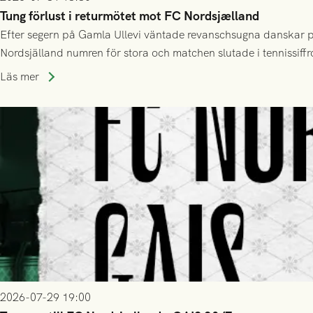
Tung förlust i returmötet mot FC Nordsjælland
Efter segern på Gamla Ullevi väntade revanschsugna danskar på
Nordsjälland numren för stora och matchen slutade i tennissiffr
Läs mer
2026-07-29 19:00