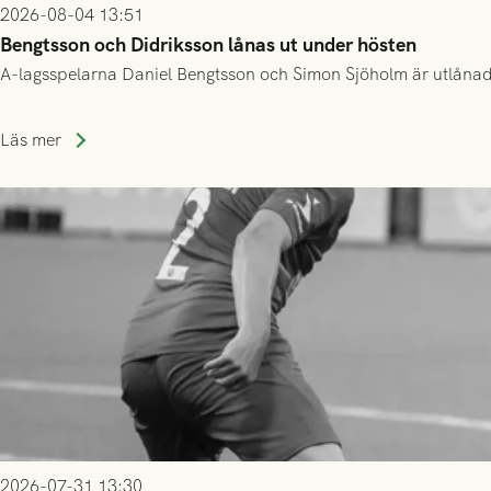
2026-08-04 13:51
Bengtsson och Didriksson lånas ut under hösten
A-lagsspelarna Daniel Bengtsson och Simon Sjöholm är utlånade t
Läs mer
2026-07-31 13:30