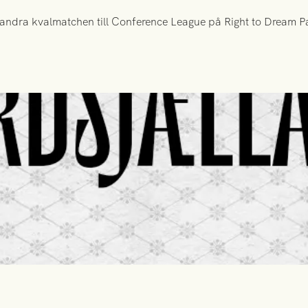
ndra kvalmatchen till Conference League på Right to Dream Par