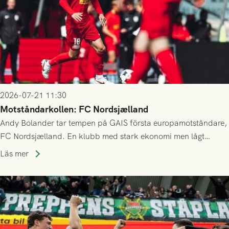
2026-07-21 11:30
Motståndarkollen: FC Nordsjælland
Andy Bolander tar tempen på GAIS första europamotståndare,
FC Nordsjælland. En klubb med stark ekonomi men lågt
publiksnitt, ett lag med både kollektiv styrka och individuell
Läs mer
finess.