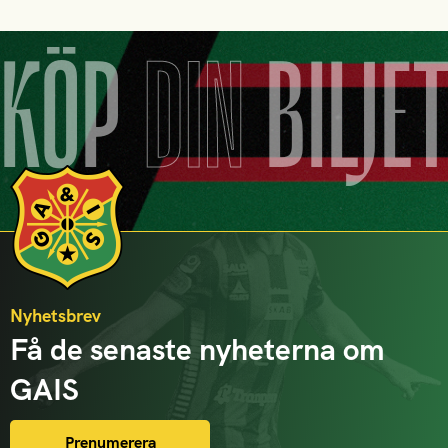
KÖP
DIN
BILJE
Nyhetsbrev
Få de senaste nyheterna om
GAIS
Prenumerera