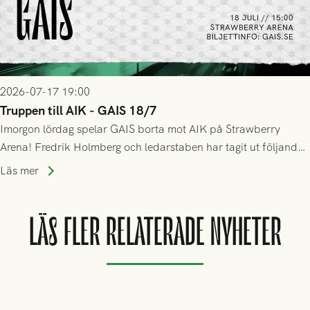
2026-07-17 19:00
Truppen till AIK - GAIS 18/7
Imorgon lördag spelar GAIS borta mot AIK på Strawberry
Arena! Fredrik Holmberg och ledarstaben har tagit ut följande
trupp till matchen:
Läs mer
LÄS FLER RELATERADE NYHETER