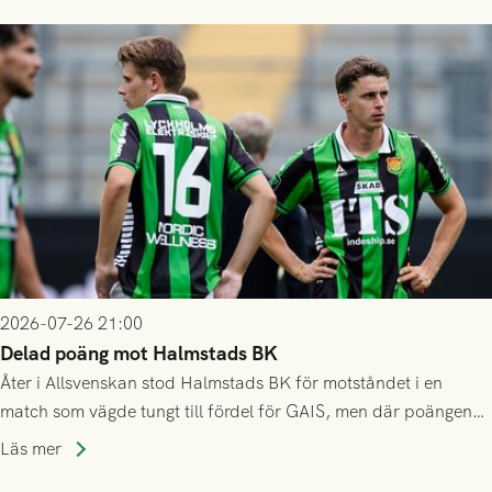
2026-07-26 21:00
Delad poäng mot Halmstads BK
Åter i Allsvenskan stod Halmstads BK för motståndet i en
match som vägde tungt till fördel för GAIS, men där poängen
delades efter dramatik på tilläggstid.
Läs mer