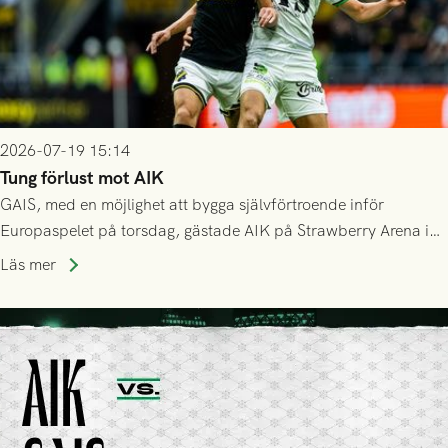
2026-07-19 15:14
Tung förlust mot AIK
GAIS, med en möjlighet att bygga självförtroende inför
Europaspelet på torsdag, gästade AIK på Strawberry Arena i
Stockholm . Men trots konstant hotande i första halvlek av
Läs mer
GAIS så var det AIK, i andra halvlek, som höjde tempot och
lyckades få in 2-0.