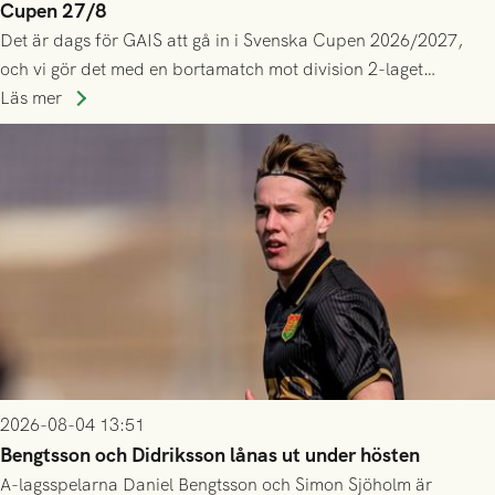
Cupen 27/8
Det är dags för GAIS att gå in i Svenska Cupen 2026/2027,
och vi gör det med en bortamatch mot division 2-laget
Husqvarna FF. Häng med och stötta grönsvart på plats!
Läs mer
2026-08-04 13:51
Bengtsson och Didriksson lånas ut under hösten
A-lagsspelarna Daniel Bengtsson och Simon Sjöholm är