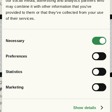
our social media, advertising and analytics partners who
Park! Fredrik Holmberg och ledarstaben har tagit ut följande
Läs mer
may combine it with other information that you’ve
trupp till matchen:
provided to them or that they’ve collected from your use
of their services.
Consent
Necessary
Selection
Preferences
Statistics
2026-07-29 9:15
Marketing
Publikinformation: FC Nordsjælland - GAIS 30/7
Information för dig som ska se FC Nordsjælland - GAIS på
plats på Right to Dream Park torsdagen den 30/7 kl. 19.00.
Show details
Läs mer