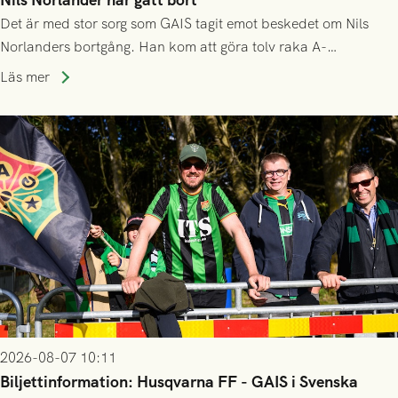
Det är med stor sorg som GAIS tagit emot beskedet om Nils
Norlanders bortgång. Han kom att göra tolv raka A-
lagssäsonger i Grönsvart och är en av få spelare som i GAIS
Läs mer
gjort fler än 200 matcher.
2026-08-07 10:11
Biljettinformation: Husqvarna FF - GAIS i Svenska