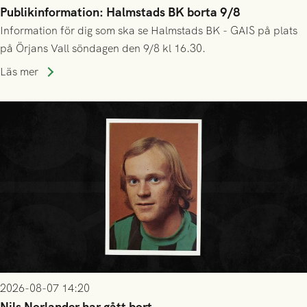
Publikinformation: Halmstads BK borta 9/8
Information för dig som ska se Halmstads BK - GAIS på plats
på Örjans Vall söndagen den 9/8 kl 16.30.
Läs mer
2026-08-07 14:20
Nils Norlander har gått bort