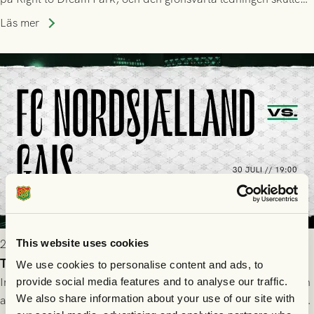
upphöra efter mindre än kvarten spelad. På lika mark visade
Läs mer
sig Nordsjälland numren för stora och matchen slutade i
tennissiffror och det grönsvarta europaäventyret tog slut.
This website uses cookies
2026-07-29 19:00
Truppen till FC Nordsjælland - GAIS 30/7
We use cookies to personalise content and ads, to
Imorgon torsdag spelar GAIS borta mot FC Nordsjælland i den
provide social media features and to analyse our traffic.
We also share information about your use of our site with
andra kvalmatchen till Conference League på Right to Dream