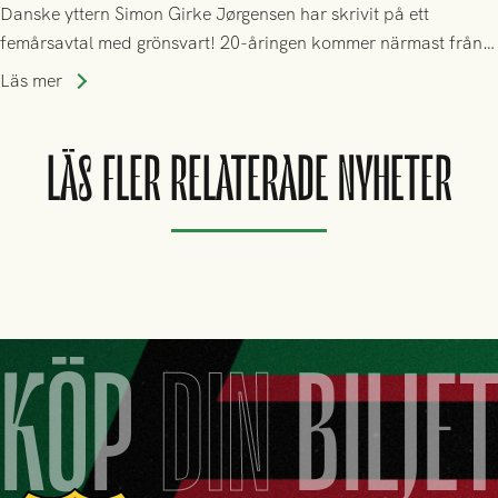
Danske yttern Simon Girke Jørgensen har skrivit på ett
femårsavtal med grönsvart! 20-åringen kommer närmast från
spel i färöiska Skála IF.
Läs mer
LÄS FLER RELATERADE NYHETER
KÖP
DIN
BILJE