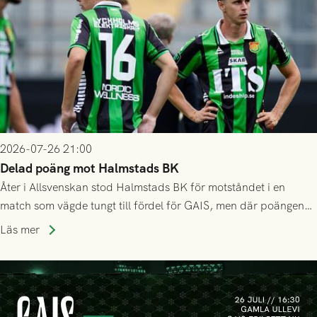
2026-07-26 21:00
Delad poäng mot Halmstads BK
Åter i Allsvenskan stod Halmstads BK för motståndet i en
match som vägde tungt till fördel för GAIS, men där poängen
delades efter dramatik på tilläggstid.
Läs mer