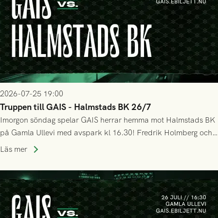
2026-07-25 19:00
Truppen till GAIS - Halmstads BK 26/7
Imorgon söndag spelar GAIS herrar hemma mot Halmstads BK
på Gamla Ullevi med avspark kl 16.30! Fredrik Holmberg och
ledarstaben har tagit ut följande trupp till matchen:
Läs mer