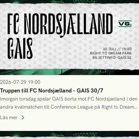
2026-07-29 19:00
Truppen till FC Nordsjælland - GAIS 30/7
Imorgon torsdag spelar GAIS borta mot FC Nordsjælland i den
andra kvalmatchen till Conference League på Right to Dream
Park! Fredrik Holmberg och ledarstaben har tagit ut följande
Läs mer
trupp till matchen: