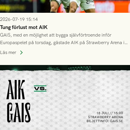
2026-07-19 15:14
Tung förlust mot AIK
GAIS, med en möjlighet att bygga självförtroende inför
Europaspelet på torsdag, gästade AIK på Strawberry Arena i
Stockholm . Men trots konstant hotande i första halvlek av
Läs mer
GAIS så var det AIK, i andra halvlek, som höjde tempot och
lyckades få in 2-0.