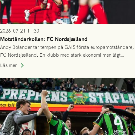
2026-07-21 11:30
Motståndarkollen: FC Nordsjælland
Andy Bolander tar tempen på GAIS första europamotståndare,
FC Nordsjælland. En klubb med stark ekonomi men lågt
publiksnitt, ett lag med både kollektiv styrka och individuell
Läs mer
finess.