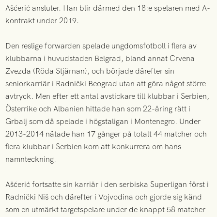
Ašćerić ansluter. Han blir därmed den 18:e spelaren med A-
kontrakt under 2019.
Den reslige forwarden spelade ungdomsfotboll i flera av
klubbarna i huvudstaden Belgrad, bland annat Crvena
Zvezda (Röda Stjärnan), och började därefter sin
seniorkarriär i Radnički Beograd utan att göra något större
avtryck. Men efter ett antal avstickare till klubbar i Serbien,
Österrike och Albanien hittade han som 22-åring rätt i
Grbalj som då spelade i högstaligan i Montenegro. Under
2013-2014 nätade han 17 gånger på totalt 44 matcher och
flera klubbar i Serbien kom att konkurrera om hans
namnteckning.
Ašćerić fortsatte sin karriär i den serbiska Superligan först i
Radnički Niš och därefter i Vojvodina och gjorde sig känd
som en utmärkt targetspelare under de knappt 58 matcher