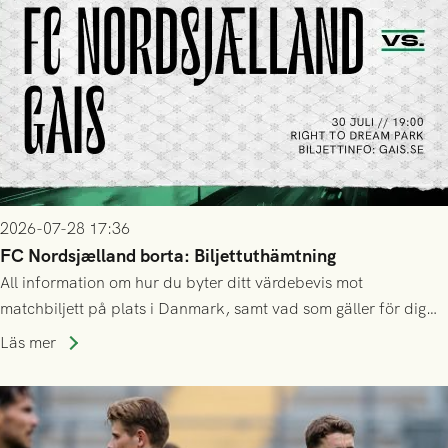
2026-07-28 17:36
FC Nordsjælland borta: Biljettuthämtning
All information om hur du byter ditt värdebevis mot
matchbiljett på plats i Danmark, samt vad som gäller för dig
som står på reservlista eller fått förhinder.
Läs mer