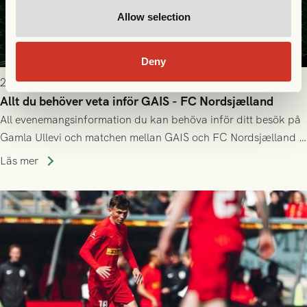
Allow selection
Deny
2026-07-22 9:00
Allt du behöver veta inför GAIS - FC Nordsjælland
All evenemangsinformation du kan behöva inför ditt besök på
Gamla Ullevi och matchen mellan GAIS och FC Nordsjælland i
kvalet till Conference League! Avspark kl 19.00 på torsdag
Läs mer
23/7.