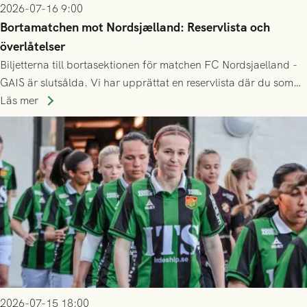
2026-07-16 9:00
Bortamatchen mot Nordsjælland: Reservlista och
överlåtelser
Biljetterna till bortasektionen för matchen FC Nordsjaelland -
GAIS är slutsålda. Vi har upprättat en reservlista där du som
ännu inte har någon biljett kan anmäla ditt intresse. Du kan
Läs mer
inte själv överlåta din biljett till någon annan.
2026-07-15 18:00