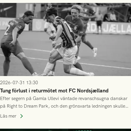
2026-07-31 13:30
Tung förlust i returmötet mot FC Nordsjælland
Efter segern på Gamla Ullevi väntade revanschsugna danskar
på Right to Dream Park, och den grönsvarta ledningen skulle
upphöra efter mindre än kvarten spelad. På lika mark visade
Läs mer
sig Nordsjälland numren för stora och matchen slutade i
tennissiffror och det grönsvarta europaäventyret tog slut.