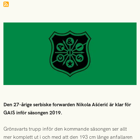
Den 27-årige serbiske forwarden Nikola Ašćerić är klar för
GAIS inför säsongen 2019.
Grönsvarts trupp inför den kommande säsongen ser allt
mer komplett ut i och med att den 193 cm långe anfallaren