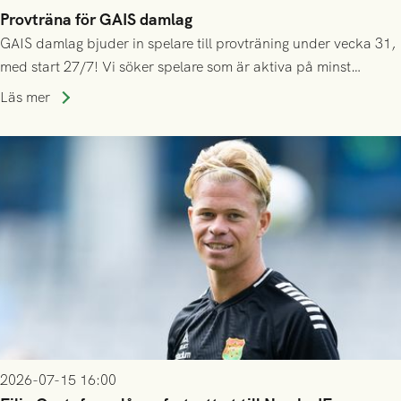
Provträna för GAIS damlag
GAIS damlag bjuder in spelare till provträning under vecka 31,
med start 27/7! Vi söker spelare som är aktiva på minst
division 3-nivå.
Läs mer
2026-07-15 16:00