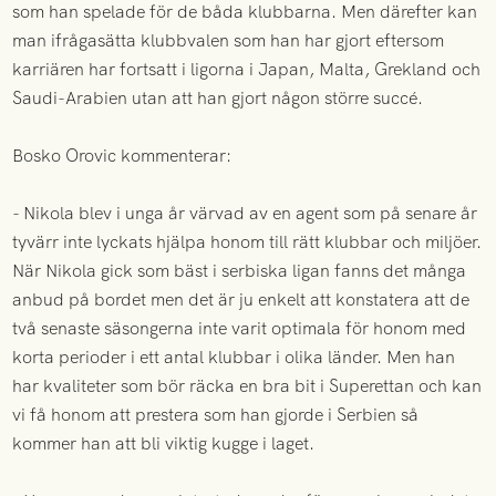
som han spelade för de båda klubbarna. Men därefter kan
man ifrågasätta klubbvalen som han har gjort eftersom
karriären har fortsatt i ligorna i Japan, Malta, Grekland och
Saudi-Arabien utan att han gjort någon större succé.
Bosko Orovic kommenterar:
- Nikola blev i unga år värvad av en agent som på senare år
tyvärr inte lyckats hjälpa honom till rätt klubbar och miljöer.
När Nikola gick som bäst i serbiska ligan fanns det många
anbud på bordet men det är ju enkelt att konstatera att de
två senaste säsongerna inte varit optimala för honom med
korta perioder i ett antal klubbar i olika länder. Men han
har kvaliteter som bör räcka en bra bit i Superettan och kan
vi få honom att prestera som han gjorde i Serbien så
kommer han att bli viktig kugge i laget.