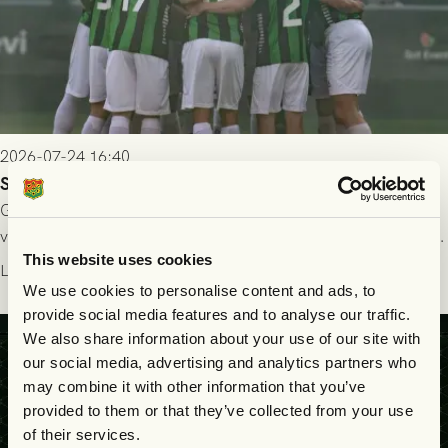
2026-07-24 16:40
Seger i första kvalmatchen mot FC Nordsjælland
GAIS dominerade i första halvlek och skapade fler chanser,
välförtjänt fick de in ett ledningsmål strax innan halvtid. Efter
This website uses cookies
halvtidsvilan sjönk tempot när Nordsjälland tilläts ha mer av
Läs mer
bollen, men GAIS försvarade sig disciplinerat och säkrade en
We use cookies to personalise content and ads, to
seger! Matchfoto: Mikael Josefsson & Lasse Ekström
provide social media features and to analyse our traffic.
We also share information about your use of our site with
our social media, advertising and analytics partners who
may combine it with other information that you’ve
provided to them or that they’ve collected from your use
of their services.