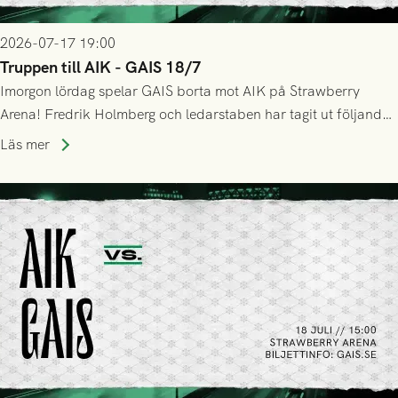
2026-07-17 19:00
Truppen till AIK - GAIS 18/7
Imorgon lördag spelar GAIS borta mot AIK på Strawberry
Arena! Fredrik Holmberg och ledarstaben har tagit ut följande
trupp till matchen:
Läs mer