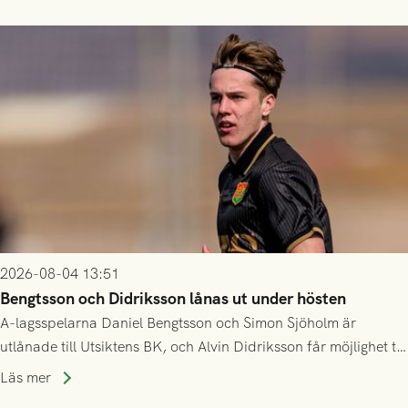
2026-08-04 13:51
Bengtsson och Didriksson lånas ut under hösten
A-lagsspelarna Daniel Bengtsson och Simon Sjöholm är
utlånade till Utsiktens BK, och Alvin Didriksson får möjlighet till
speltid i Hestrafors genom föreningssamarbete.
Läs mer