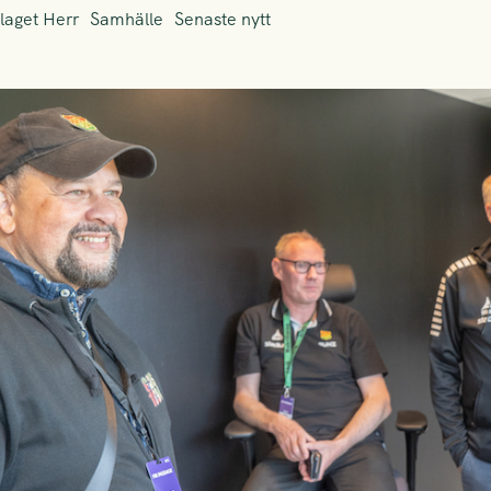
laget Herr
Samhälle
Senaste nytt