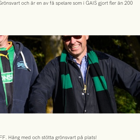
önsvart och är en av få spelare som i GAIS gjort fler än 200
FF. Häng med och stötta grönsvart på plats!