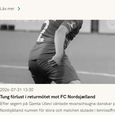
Läs mer
2026-07-31 13:30
Tung förlust i returmötet mot FC Nordsjælland
Efter segern på Gamla Ullevi väntade revanschsugna danskar på
Nordsjälland numren för stora och matchen slutade i tennissiffr