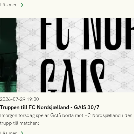
Läs mer
2026-07-29 19:00
Truppen till FC Nordsjælland - GAIS 30/7
Imorgon torsdag spelar GAIS borta mot FC Nordsjælland i den a
trupp till matchen:
Läs mer