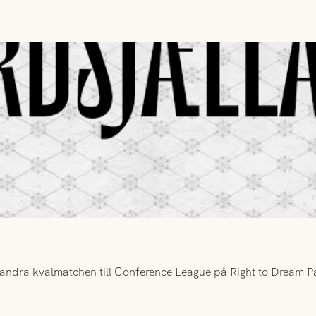
ndra kvalmatchen till Conference League på Right to Dream Par