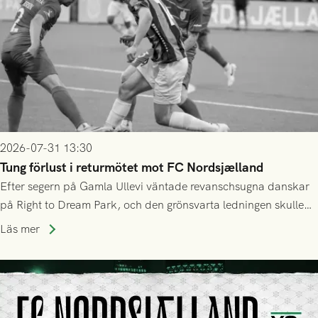
2026-07-31 13:30
Tung förlust i returmötet mot FC Nordsjælland
Efter segern på Gamla Ullevi väntade revanschsugna danskar
på Right to Dream Park, och den grönsvarta ledningen skulle
upphöra efter mindre än kvarten spelad. På lika mark visade
Läs mer
sig Nordsjälland numren för stora och matchen slutade i
tennissiffror och det grönsvarta europaäventyret tog slut.