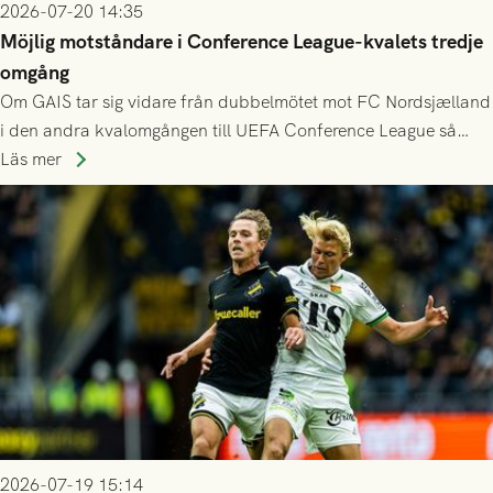
2026-07-20 14:35
Möjlig motståndare i Conference League-kvalets tredje
omgång
Om GAIS tar sig vidare från dubbelmötet mot FC Nordsjælland
i den andra kvalomgången till UEFA Conference League så
spelas den tredje kvalomgången kort därpå. Motståndare blir
Läs mer
då vinnaren i mötet mellan isländska Valur och HŠK Zrinjski
Mostar från Bosnien och Hercegovina.
2026-07-19 15:14