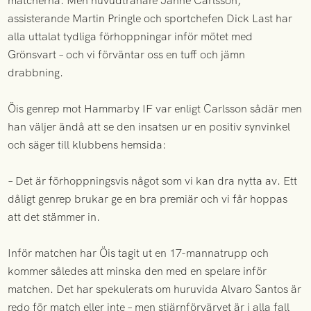
matcherna. Men huvudtränare Janne Carlsson,
assisterande Martin Pringle och sportchefen Dick Last har
alla uttalat tydliga förhoppningar inför mötet med
Grönsvart – och vi förväntar oss en tuff och jämn
drabbning.
Öis genrep mot Hammarby IF var enligt Carlsson sådär men
han väljer ändå att se den insatsen ur en positiv synvinkel
och säger till klubbens hemsida:
– Det är förhoppningsvis något som vi kan dra nytta av. Ett
dåligt genrep brukar ge en bra premiär och vi får hoppas
att det stämmer in.
Inför matchen har Öis tagit ut en 17-mannatrupp och
kommer således att minska den med en spelare inför
matchen. Det har spekulerats om huruvida Alvaro Santos är
redo för match eller inte – men stjärnförvärvet är i alla fall