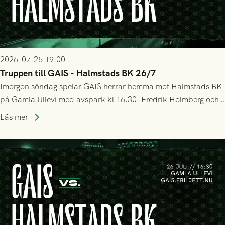
2026-07-25 19:00
Truppen till GAIS - Halmstads BK 26/7
Imorgon söndag spelar GAIS herrar hemma mot Halmstads BK
på Gamla Ullevi med avspark kl 16.30! Fredrik Holmberg och
ledarstaben har tagit ut följande trupp till matchen:
Läs mer