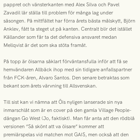
pappret och vänsterkanten med Alex Silva och Pavel
Zavadil lär ställa till problem för många lag under
säsongen. På mittfältet har förra årets bästa målskytt, Björn
Anklev, fått ta steget ut på kanten. Centralt blir det istället
Källander som får ta det defensiva ansvaret medan
Mellqvist är det som ska stöta framåt.
På topp är öisarna såklart förväntansfulla inför att få se
hemvändaren Allbäck ihop med sin tidigare anfallspartner
från FCK-åren, Alvaro Santos. Den senare betraktas som
bekant som årets värvning till Allsvenskan.
Till sist kan vi nämna att Öis nyligen lanserade sin nya
inmarschlåt som är en cover på den gamla Village People-
dängan Go West (Jo, faktiskt). Man får anta att den rödblå
versionen ”Så skönt att va öisare” kommer att
premiärspelas vid matchen mot GAIS, men också att den