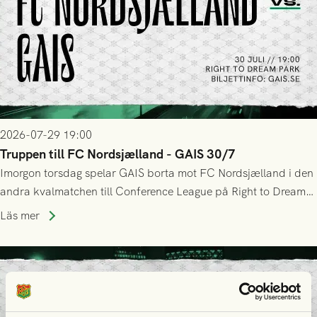
2026-07-29 19:00
Truppen till FC Nordsjælland - GAIS 30/7
Imorgon torsdag spelar GAIS borta mot FC Nordsjælland i den
andra kvalmatchen till Conference League på Right to Dream
Park! Fredrik Holmberg och ledarstaben har tagit ut följande
Läs mer
trupp till matchen: