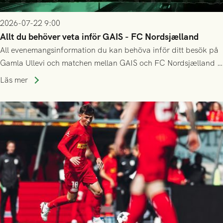
2026-07-22 9:00
Allt du behöver veta inför GAIS - FC Nordsjælland
All evenemangsinformation du kan behöva inför ditt besök på
Gamla Ullevi och matchen mellan GAIS och FC Nordsjælland i
kvalet till Conference League! Avspark kl 19.00 på torsdag
Läs mer
23/7.