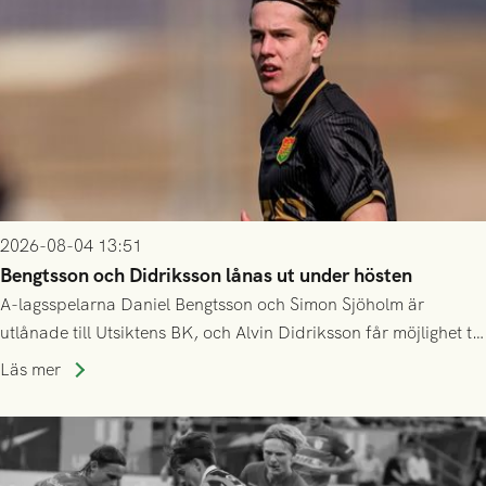
2026-08-04 13:51
Bengtsson och Didriksson lånas ut under hösten
A-lagsspelarna Daniel Bengtsson och Simon Sjöholm är
utlånade till Utsiktens BK, och Alvin Didriksson får möjlighet till
speltid i Hestrafors genom föreningssamarbete.
Läs mer