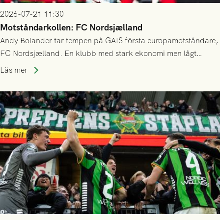
2026-07-21 11:30
Motståndarkollen: FC Nordsjælland
Andy Bolander tar tempen på GAIS första europamotståndare,
FC Nordsjælland. En klubb med stark ekonomi men lågt
publiksnitt, ett lag med både kollektiv styrka och individuell
Läs mer
finess.