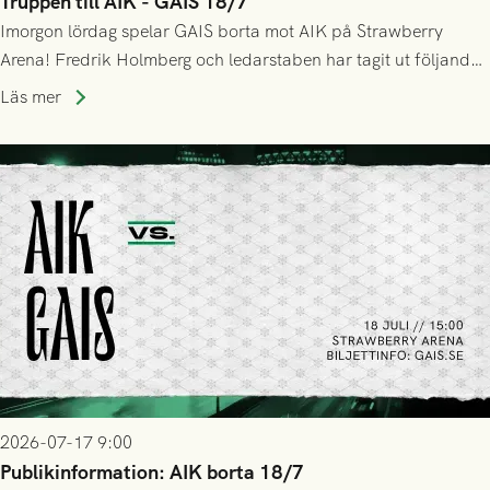
Truppen till AIK - GAIS 18/7
Imorgon lördag spelar GAIS borta mot AIK på Strawberry
Arena! Fredrik Holmberg och ledarstaben har tagit ut följande
trupp till matchen:
Läs mer
2026-07-17 9:00
Publikinformation: AIK borta 18/7