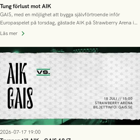
Tung förlust mot AIK
GAIS, med en möjlighet att bygga självförtroende inför
Europaspelet på torsdag, gästade AIK på Strawberry Arena i
Stockholm . Men trots konstant hotande i första halvlek av
Läs mer
GAIS så var det AIK, i andra halvlek, som höjde tempot och
lyckades få in 2-0.
2026-07-17 19:00