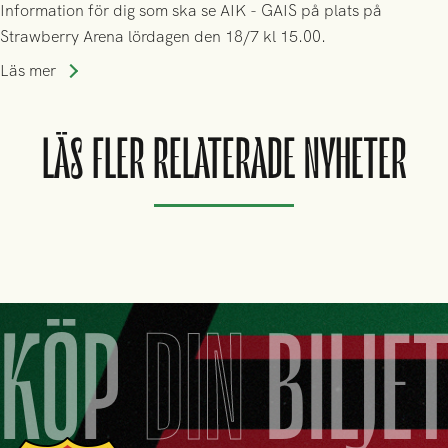
Information för dig som ska se AIK - GAIS på plats på
Strawberry Arena lördagen den 18/7 kl 15.00.
Läs mer
LÄS FLER RELATERADE NYHETER
KÖP
DIN
BILJE