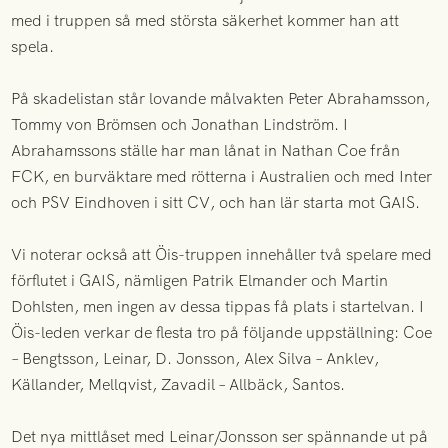
med i truppen så med största säkerhet kommer han att
spela.
På skadelistan står lovande målvakten Peter Abrahamsson,
Tommy von Brömsen och Jonathan Lindström. I
Abrahamssons ställe har man lånat in Nathan Coe från
FCK, en burväktare med rötterna i Australien och med Inter
och PSV Eindhoven i sitt CV, och han lär starta mot GAIS.
Vi noterar också att Öis-truppen innehåller två spelare med
förflutet i GAIS, nämligen Patrik Elmander och Martin
Dohlsten, men ingen av dessa tippas få plats i startelvan. I
Öis-leden verkar de flesta tro på följande uppställning: Coe
– Bengtsson, Leinar, D. Jonsson, Alex Silva – Anklev,
Källander, Mellqvist, Zavadil – Allbäck, Santos.
Det nya mittlåset med Leinar/Jonsson ser spännande ut på