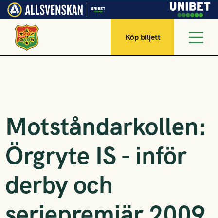
Köp biljett
Motståndarkollen:
Örgryte IS - inför
derby och
seriepremiär 2009