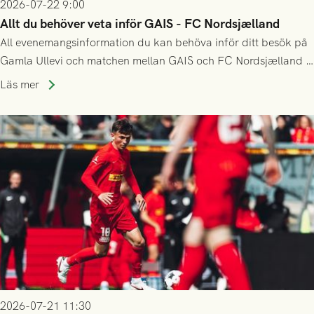
2026-07-22 9:00
Allt du behöver veta inför GAIS - FC Nordsjælland
All evenemangsinformation du kan behöva inför ditt besök på
Gamla Ullevi och matchen mellan GAIS och FC Nordsjælland i
kvalet till Conference League! Avspark kl 19.00 på torsdag
Läs mer
23/7.
2026-07-21 11:30