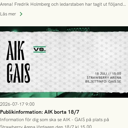
Arena! Fredrik Holmberg och ledarstaben har tagit ut följande
trupp till matchen:
Läs mer
2026-07-17 9:00
Publikinformation: AIK borta 18/7
Information för dig som ska se AIK - GAIS på plats på
Strawberry Arena lördagen den 18/7 kl 15.00.