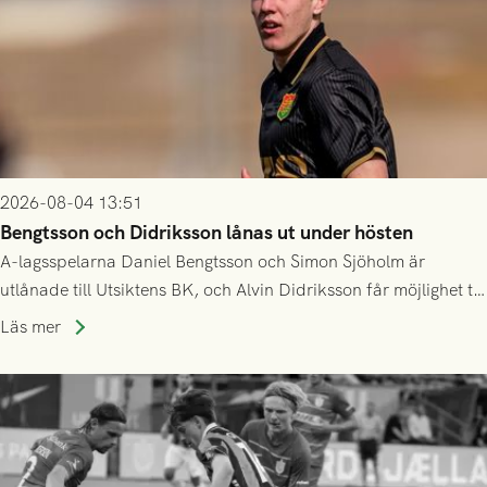
2026-08-04 13:51
Bengtsson och Didriksson lånas ut under hösten
A-lagsspelarna Daniel Bengtsson och Simon Sjöholm är
utlånade till Utsiktens BK, och Alvin Didriksson får möjlighet till
speltid i Hestrafors genom föreningssamarbete.
Läs mer