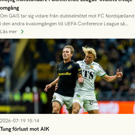
omgång
Om GAIS tar sig vidare från dubbelmötet mot FC Nordsjælland
i den andra kvalomgången till UEFA Conference League så
spelas den tredje kvalomgången kort därpå. Motståndare blir
Läs mer
då vinnaren i mötet mellan isländska Valur och HŠK Zrinjski
Mostar från Bosnien och Hercegovina.
2026-07-19 15:14
Tung förlust mot AIK