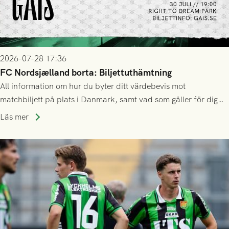
2026-07-28 17:36
FC Nordsjælland borta: Biljettuthämtning
All information om hur du byter ditt värdebevis mot
matchbiljett på plats i Danmark, samt vad som gäller för dig
som står på reservlista eller fått förhinder.
Läs mer