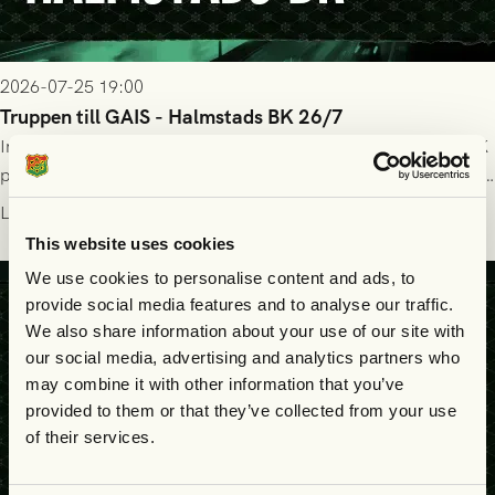
2026-07-25 19:00
Truppen till GAIS - Halmstads BK 26/7
Imorgon söndag spelar GAIS herrar hemma mot Halmstads BK
på Gamla Ullevi med avspark kl 16.30! Fredrik Holmberg och
ledarstaben har tagit ut följande trupp till matchen:
Läs mer
This website uses cookies
We use cookies to personalise content and ads, to
provide social media features and to analyse our traffic.
We also share information about your use of our site with
our social media, advertising and analytics partners who
may combine it with other information that you’ve
provided to them or that they’ve collected from your use
of their services.