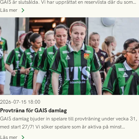
GAIS är slutsålda. Vi har upprättat en reservlista där du som
ännu inte har någon biljett kan anmäla ditt intresse. Du kan
Läs mer
inte själv överlåta din biljett till någon annan.
2026-07-15 18:00
Provträna för GAIS damlag
GAIS damlag bjuder in spelare till provträning under vecka 31,
med start 27/7! Vi söker spelare som är aktiva på minst
division 3-nivå.
Läs mer