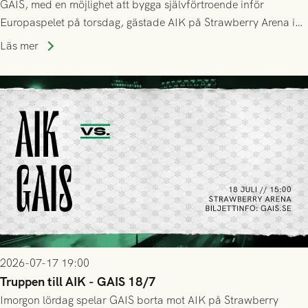
GAIS, med en möjlighet att bygga självförtroende inför
Europaspelet på torsdag, gästade AIK på Strawberry Arena i
Stockholm . Men trots konstant hotande i första halvlek av
Läs mer
GAIS så var det AIK, i andra halvlek, som höjde tempot och
lyckades få in 2-0.
2026-07-17 19:00
Truppen till AIK - GAIS 18/7
Imorgon lördag spelar GAIS borta mot AIK på Strawberry