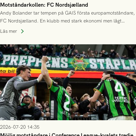
Motståndarkollen: FC Nordsjælland
Andy Bolander tar tempen på GAIS första europamotståndare,
FC Nordsjælland. En klubb med stark ekonomi men lågt
publiksnitt, ett lag med både kollektiv styrka och individuell
Läs mer
finess.
2026-07-20 14:35
Möjlig motståndare i Conference League-kvalets tredje