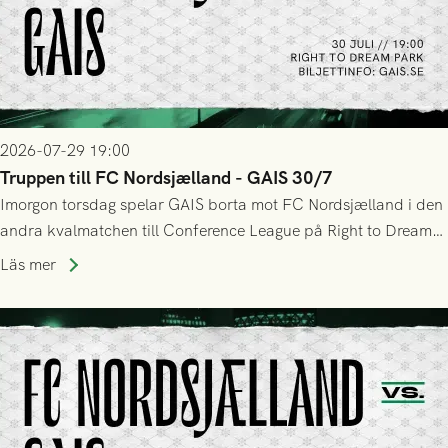
2026-07-29 19:00
Truppen till FC Nordsjælland - GAIS 30/7
Imorgon torsdag spelar GAIS borta mot FC Nordsjælland i den
andra kvalmatchen till Conference League på Right to Dream
Park! Fredrik Holmberg och ledarstaben har tagit ut följande
Läs mer
trupp till matchen: