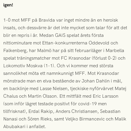
igen!
1-0 mot MFF på Bravida var inget mindre än en heroisk
insats, och dessvärre är det inte mycket som talar för att det
blir en repris i år. Medan GAIS spelat årets första
nittiominutare mot Ettan-konkurrenterna Oddevold och
Falkenberg, har Malmö har på sitt februariläger i Marbella
spelat träningsmatcher mot FC Krasnodar (förlust 0-2) och
Lokomotiv Moskva (1-1). Och vi kommer med största
sannolikhet möta ett namnkunnigt MFF. Mot Krasnodar
mönstrade man en elva bestående av Johan Dahlin i mål,
en backlinje med Lasse Nielsen, tjeckiske nyförvärvet Matej
Chalus och Martin Olsson. Ett mittfält med Eric Larsson
(som inför lägret testade positivt för covid-19 men
tillfrisknat), Erdal Rakip, Anders Christiansen, Sebastian
Nanasi och Sören Rieks, samt Veljko Birmancevic och Malik
Abubakari i anfallet.