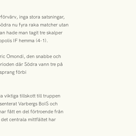
förvärv, inga stora satsningar,
Södra nu fyra raka matcher utan
an hade man tagit tre skalper
opolis IF hemma (4-1).
a Eric Omondi, den snabbe och
erioden där Södra vann tre på
 sprang förbi
viktiga tillskott till truppen
esenterat Varbergs BoIS och
ar fått en del förtroende från
det centrala mittfältet har