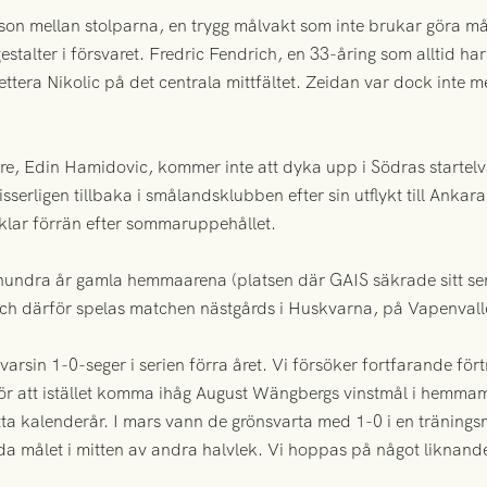
ersson mellan stolparna, en trygg målvakt som inte brukar göra 
talter i försvaret. Fredric Fendrich, en 33-åring som alltid ha
era Nikolic på det centrala mittfältet. Zeidan var dock inte 
e, Edin Hamidovic, kommer inte att dyka upp i Södras startelva
isserligen tillbaka i smålandsklubben efter sin utflykt till Ankar
klar förrän efter sommaruppehållet.
hundra år gamla hemmaarena (platsen där GAIS säkrade sitt sen
 och därför spelas matchen nästgårds i Huskvarna, på Vapenvall
rsin 1-0-seger i serien förra året. Vi försöker fortfarande f
r att istället komma ihåg August Wängbergs vinstmål i hemmamöt
tta kalenderår. I mars vann de grönsvarta med 1-0 i en tränin
nda målet i mitten av andra halvlek. Vi hoppas på något liknand