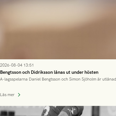
2026-08-04 13:51
Bengtsson och Didriksson lånas ut under hösten
A-lagsspelarna Daniel Bengtsson och Simon Sjöholm är utlånade t
Läs mer