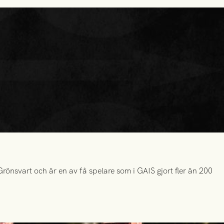
önsvart och är en av få spelare som i GAIS gjort fler än 200