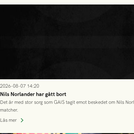
2026-08-07 14:20
Nils Norlander har gått bort
Det är med stor sorg som GAIS tagit emot beskedet om Nils Norl
matcher.
Läs mer