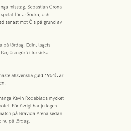
många misstag. Sebastian Crona
r spelat för J-Södra, och
med senast mot Öis på grund av
 på lördag. Edin, lagets
a Keçiörengürü i turkiska
aste allsvenska guld 1954), är
en.
örtränga Kevin Rodeblads mycket
et. För övrigt har ju lagen
gsmatch på Bravida Arena sedan
e nu på lördag.