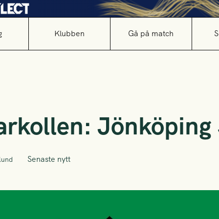
g
Klubben
Gå på match
S
rkollen: Jönköping 
Senaste nytt
lund