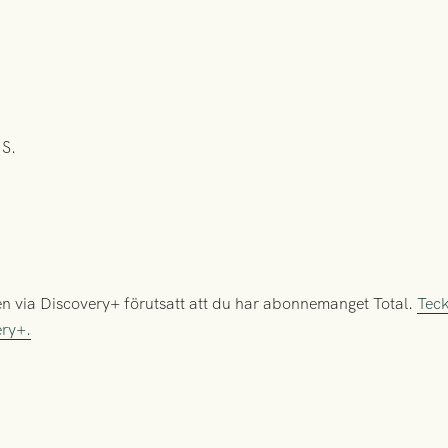
IS.
en via Discovery+ förutsatt att du har abonnemanget Total.
Teck
ery+.