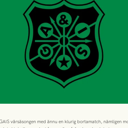
 GAIS vårsäsongen med ännu en klurig bortamatch, nämligen m