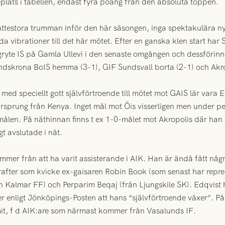
plats i tabellen, endast fyra poäng från den absoluta toppen.
jättestora trumman inför den här säsongen, inga spektakulära ny
ibrationer till det här mötet. Efter en ganska klen start har 
rgryte IS på Gamla Ullevi i den senaste omgången och dessförinn
ndskrona BoIS hemma (3-1), GIF Sundsvall borta (2-1) och Akr
med speciellt gott självförtroende till mötet mot GAIS lär var
rsprung från Kenya. Inget mål mot Öis visserligen men under p
ålen. På näthinnan finns t ex 1-0-målet mot Akropolis där han
t avslutade i nät.
mer från att ha varit assisterande i AIK. Han är ändå fått några 
krafter som kvicke ex-gaisaren Robin Book (som senast har repr
n Kalmar FF) och Perparim Beqaj (från Ljungskile SK). Edqvist h
er enligt Jönköpings-Posten att hans “självförtroende växer”. På 
mit, f d AIK:are som närmast kommer från Vasalunds IF.