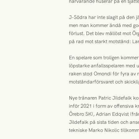
närvarande huserar på en sjätte
J-Södra har inte slagit på den 
men man kommer ändå med goda v
förlust. Det blev mållöst mot Ö
på rad mot starkt motstånd: La
En spelare som troligen kommer 
löpstarke anfallsspelaren med u
raken stod Omondi för fyra av m
motståndarförsvaret och skicklig
Nye tränaren Patric Jildefalk kom
inför 2021 i form av offensiva 
Örebro SK), Adrian Edqvist (frå
Jildefalk på sista tiden och ans
tekniske Marko Nikolic tillkom