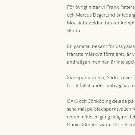
För övrigt hittar vi Frank Pett
och Marcus Degerlund är ledarges
Moustafa Zeidan brukar komplett
skada.
En gammal bekant för oss gaisar
främste målskytt förra året, är v
andraligan men han är inte spel
Stadsparksvallen, Södras över 
för tillfället under ombyggnad
GAIS och Jönköping delade på va
sena mål på Stadsparksvallen fö
redan mötts en gång tidigare de
Daniel Sterner svarat för det e