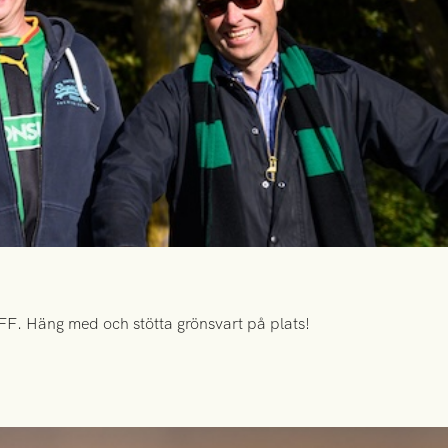
FF. Häng med och stötta grönsvart på plats!