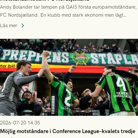
Andy Bolander tar tempen på GAIS första europamotståndare,
FC Nordsjælland. En klubb med stark ekonomi men lågt
publiksnitt, ett lag med både kollektiv styrka och individuell
Läs mer
finess.
2026-07-20 14:35
Möjlig motståndare i Conference League-kvalets tredje