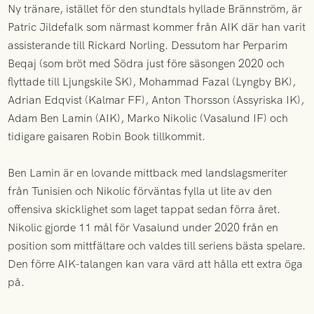
Ny tränare, istället för den stundtals hyllade Brännström, är
Patric Jildefalk som närmast kommer från AIK där han varit
assisterande till Rickard Norling. Dessutom har Perparim
Beqaj (som bröt med Södra just före säsongen 2020 och
flyttade till Ljungskile SK), Mohammad Fazal (Lyngby BK),
Adrian Edqvist (Kalmar FF), Anton Thorsson (Assyriska IK),
Adam Ben Lamin (AIK), Marko Nikolic (Vasalund IF) och
tidigare gaisaren Robin Book tillkommit.
Ben Lamin är en lovande mittback med landslagsmeriter
från Tunisien och Nikolic förväntas fylla ut lite av den
offensiva skicklighet som laget tappat sedan förra året.
Nikolic gjorde 11 mål för Vasalund under 2020 från en
position som mittfältare och valdes till seriens bästa spelare.
Den förre AIK-talangen kan vara värd att hålla ett extra öga
på.