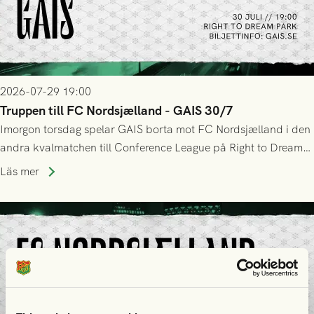
2026-07-29 19:00
Truppen till FC Nordsjælland - GAIS 30/7
Imorgon torsdag spelar GAIS borta mot FC Nordsjælland i den
andra kvalmatchen till Conference League på Right to Dream
Park! Fredrik Holmberg och ledarstaben har tagit ut följande
Läs mer
trupp till matchen: