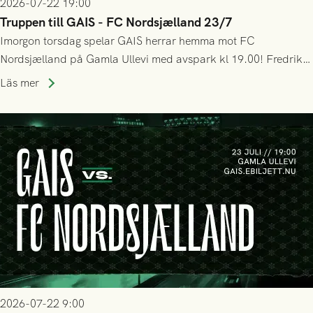
2026-07-22 19:00
Truppen till GAIS - FC Nordsjælland 23/7
Imorgon torsdag spelar GAIS herrar hemma mot FC
Nordsjælland på Gamla Ullevi med avspark kl 19.00! Fredrik
Holmberg och ledarstaben har tagit ut följande trupp till
Läs mer
matchen:
2026-07-22 9:00