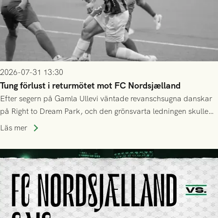
2026-07-31 13:30
Tung förlust i returmötet mot FC Nordsjælland
Efter segern på Gamla Ullevi väntade revanschsugna danskar
på Right to Dream Park, och den grönsvarta ledningen skulle
upphöra efter mindre än kvarten spelad. På lika mark visade
Läs mer
sig Nordsjälland numren för stora och matchen slutade i
tennissiffror och det grönsvarta europaäventyret tog slut.