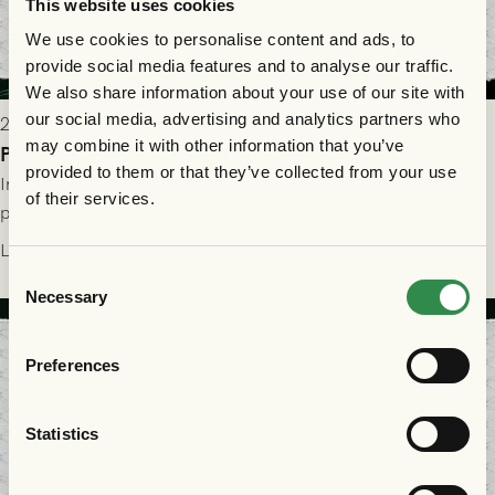
This website uses cookies
We use cookies to personalise content and ads, to
provide social media features and to analyse our traffic.
We also share information about your use of our site with
our social media, advertising and analytics partners who
2026-07-29 9:15
may combine it with other information that you’ve
Publikinformation: FC Nordsjælland - GAIS 30/7
provided to them or that they’ve collected from your use
Information för dig som ska se FC Nordsjælland - GAIS på
of their services.
plats på Right to Dream Park torsdagen den 30/7 kl. 19.00.
Läs mer
Consent
Necessary
Selection
Preferences
Statistics