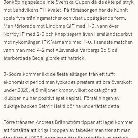
Jönköping spelade inte Svenska Cupen då de åkte på stryk
mot Sandvikens FI i kvalet. På försäsongen har de hunnit
spela fyra träningsmatcher och visat uppåtgående form.
Man förlorade mot Lindome GIF med 1-0, vann över
Norrby IF med 2-0 och knep segern även i smålandsderbyt
mot nykomlingen IFK Värnamo med 1-0. I senaste matchen
vann man med 4-2 mot Allsvenska Varbergs BoIS då
återbördade Beqaj gjorde ett hattrick.
J-Södra kommer likt de flesta elitlagen från ett tufft
ekonomiskt period men lyckades prestera ett bra överskott
under 2020, 4,8 miljoner kronor, vilket också gör att
klubben nu har positivt eget kapital. Försäljningen av
duktige backen Jetmir Haliti bör ha underlättat detta.
Förre tränaren Andreas Brännström tippar att laget kommer
att fortsätta att kriga i toppen av tabellen men tror att man