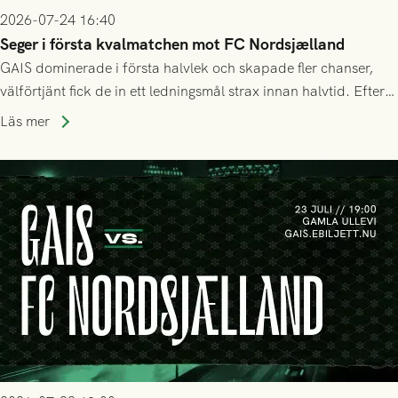
2026-07-24 16:40
Seger i första kvalmatchen mot FC Nordsjælland
GAIS dominerade i första halvlek och skapade fler chanser,
välförtjänt fick de in ett ledningsmål strax innan halvtid. Efter
halvtidsvilan sjönk tempot när Nordsjälland tilläts ha mer av
Läs mer
bollen, men GAIS försvarade sig disciplinerat och säkrade en
seger! Matchfoto: Mikael Josefsson & Lasse Ekström