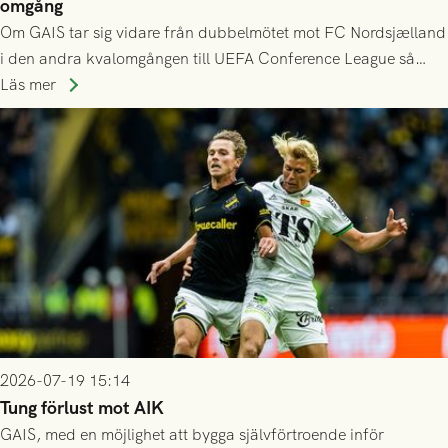
omgång
Om GAIS tar sig vidare från dubbelmötet mot FC Nordsjælland
i den andra kvalomgången till UEFA Conference League så
spelas den tredje kvalomgången kort därpå. Motståndare blir
Läs mer
då vinnaren i mötet mellan isländska Valur och HŠK Zrinjski
Mostar från Bosnien och Hercegovina.
2026-07-19 15:14
Tung förlust mot AIK
GAIS, med en möjlighet att bygga självförtroende inför