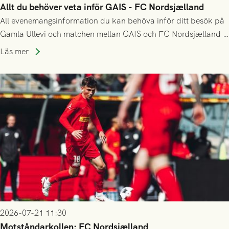
Allt du behöver veta inför GAIS - FC Nordsjælland
All evenemangsinformation du kan behöva inför ditt besök på
Gamla Ullevi och matchen mellan GAIS och FC Nordsjælland i
kvalet till Conference League! Avspark kl 19.00 på torsdag
Läs mer
23/7.
2026-07-21 11:30
Motståndarkollen: FC Nordsjælland