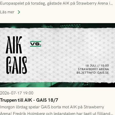
Europaspelet på torsdag, gästade AIK på Strawberry Arena i
Stockholm . Men trots konstant hotande i första halvlek av
Läs mer
GAIS så var det AIK, i andra halvlek, som höjde tempot och
lyckades få in 2-0.
2026-07-17 19:00
Truppen till AIK - GAIS 18/7
Imorgon lördag spelar GAIS borta mot AIK på Strawberry
Arena! Fredrik Holmberg och ledarstaben har tagit ut följande