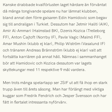
Kanske drabbade kvalförlusten laget hårdare än förväntat
då många tongivande spelare nu har lämnat klubben,
bland annat den förre gaisaren Edin Hamidovic som begav
sig till andraligan i Turkiet. Dessutom har Jetmir Haliti (AIK),
Amir Al-Ammari (Halmstad BK), Dzenis Kozica (Trelleborg
FF), Anton Cajtoft (Norrby IF), Pavle Vagic (Malmö FF),
Amar Mushin (klubb ej klar), Philip Wiström (Vasalund IF)
och tränaren Andreas Brännström (klubb ej klar) valt att
fortsätta karriären på annat håll. Nämnas i sammanhanget
bör att Hamidovic och Kozica dessutom var lagets
skyttekungar med 11 respektive 9 mål vardera.
Men trots många spelartapp ser JSIF ut att få ihop en stark
trupp även till årets säsong. Man har förlängt med viktiga
kuggar som Fredrik Fendrich och Jesper Svensson och har
fått in flertalet intressanta nyförvärv.