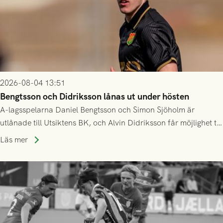
2026-08-04 13:51
Bengtsson och Didriksson lånas ut under hösten
A-lagsspelarna Daniel Bengtsson och Simon Sjöholm är
utlånade till Utsiktens BK, och Alvin Didriksson får möjlighet till
speltid i Hestrafors genom föreningssamarbete.
Läs mer