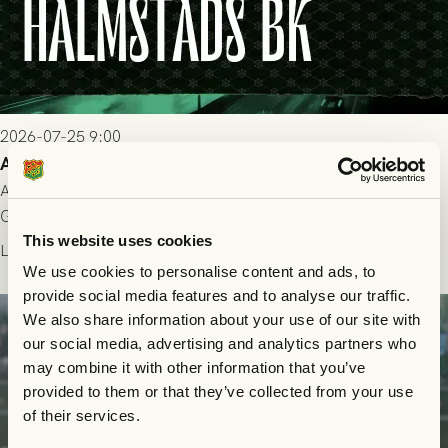
2026-07-25 9:00
Allt du behöver veta inför GAIS - Halmstads BK 26/7
All evenemangsinformation du kan behöva inför ditt besök på
Gamla Ullevi och matchen mellan GAIS och Halmstads BK i
This website uses cookies
Allsvenskan! Avspark kl 16.30 på söndag 26/7.
Läs mer
We use cookies to personalise content and ads, to
provide social media features and to analyse our traffic.
We also share information about your use of our site with
our social media, advertising and analytics partners who
may combine it with other information that you’ve
provided to them or that they’ve collected from your use
of their services.