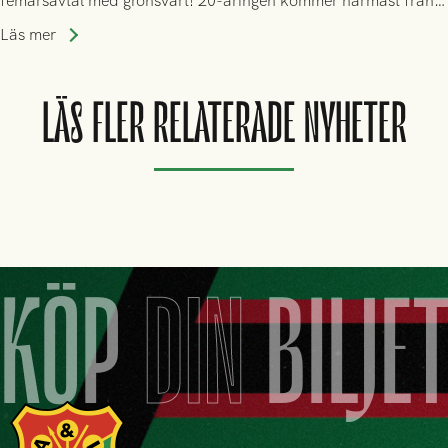
femårsavtal med grönsvart! 20-åringen kommer närmast från
spel i färöiska Skála IF.
Läs mer
LÄS FLER RELATERADE NYHETER
KÖP
DIN
BILJE