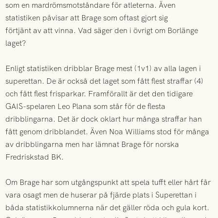
som en mardrömsmotståndare för atleterna. Även
statistiken påvisar att Brage som oftast gjort sig
förtjänt av att vinna. Vad säger den i övrigt om Borlänge
laget?
Enligt statistiken dribblar Brage mest (1v1) av alla lagen i
superettan. De är också det laget som fått flest straffar (4)
och fått flest frisparkar. Framförallt är det den tidigare
GAIS-spelaren Leo Plana som står för de flesta
dribblingarna. Det är dock oklart hur många straffar han
fått genom dribblandet. Även Noa Williams stod för många
av dribblingarna men har lämnat Brage för norska
Fredriskstad BK.
Om Brage har som utgångspunkt att spela tufft eller hårt får
vara osagt men de huserar på fjärde plats i Superettan i
båda statistikkolumnerna när det gäller röda och gula kort.