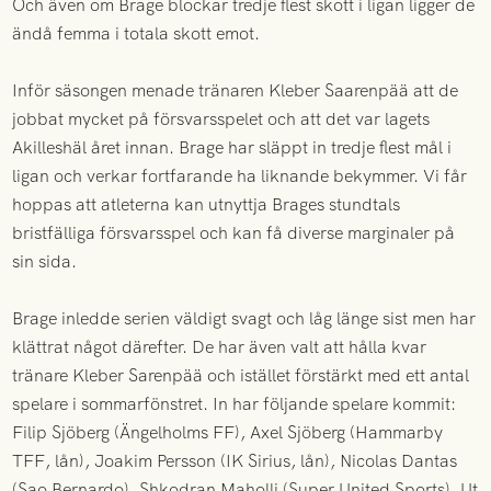
Och även om Brage blockar tredje flest skott i ligan ligger de
ändå femma i totala skott emot.
Inför säsongen menade tränaren Kleber Saarenpää att de
jobbat mycket på försvarsspelet och att det var lagets
Akilleshäl året innan. Brage har släppt in tredje flest mål i
ligan och verkar fortfarande ha liknande bekymmer. Vi får
hoppas att atleterna kan utnyttja Brages stundtals
bristfälliga försvarsspel och kan få diverse marginaler på
sin sida.
Brage inledde serien väldigt svagt och låg länge sist men har
klättrat något därefter. De har även valt att hålla kvar
tränare Kleber Sarenpää och istället förstärkt med ett antal
spelare i sommarfönstret. In har följande spelare kommit:
Filip Sjöberg (Ängelholms FF), Axel Sjöberg (Hammarby
TFF, lån), Joakim Persson (IK Sirius, lån), Nicolas Dantas
(Sao Bernardo), Shkodran Maholli (Super United Sports). Ut