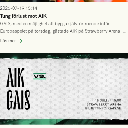
2026-07-19 15:14
Tung förlust mot AIK
GAIS, med en möjlighet att bygga självförtroende inför
Europaspelet på torsdag, gästade AIK på Strawberry Arena i
Stockholm . Men trots konstant hotande i första halvlek av
Läs mer
GAIS så var det AIK, i andra halvlek, som höjde tempot och
lyckades få in 2-0.