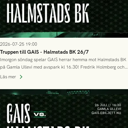
2026-07-25 19:00
Truppen till GAIS - Halmstads BK 26/7
Imorgon söndag spelar GAIS herrar hemma mot Halmstads BK
på Gamla Ullevi med avspark kl 16.30! Fredrik Holmberg och
ledarstaben har tagit ut följande trupp till matchen:
Läs mer