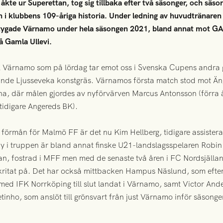
te ur Superettan, tog sig tillbaka efter två säsonger, och säson
en i klubbens 109-åriga historia. Under ledning av huvudtränare
ertygade Värnamo under hela säsongen 2021, bland annat mot G
å Gamla Ullevi.
IFK Värnamo som på lördag tar emot oss i Svenska Cupens andra
ande Ljusseveka konstgräs. Värnamos första match stod mot Än
na, där målen gjordes av nyförvärven Marcus Antonsson (förra å
tidigare Angereds BK).
 förmån för Malmö FF är det nu Kim Hellberg, tidigare assister
Ny i truppen är bland annat finske U21-landslagsspelaren Robi
an, fostrad i MFF men med de senaste två åren i FC Nordsjällan
itat på. Det har också mittbacken Hampus Näslund, som efter 
ed IFK Norrköping till slut landat i Värnamo, samt Victor Ande
tinho, som anslöt till grönsvart från just Värnamo inför säsonge