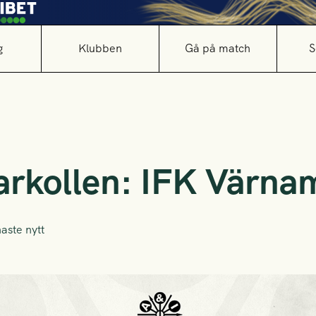
g
Klubben
Gå på match
S
rkollen: IFK Värna
aste nytt