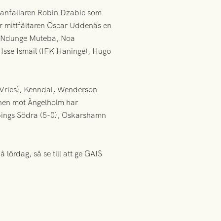
 anfallaren Robin Dzabic som
var mittfältaren Oscar Uddenäs en
h Ndunge Muteba, Noa
 Isse Ismail (IFK Haninge), Hugo
e Vries), Kenndal, Wenderson
hen mot Ängelholm har
pings Södra (5-0), Oskarshamn
 lördag, så se till att ge GAIS