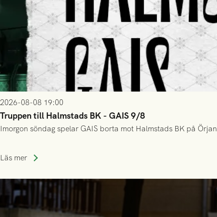
2026-08-08 19:00
Truppen till Halmstads BK - GAIS 9/8
Imorgon söndag spelar GAIS borta mot Halmstads BK på Örjans V
Läs mer