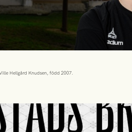
Ville Hellgård Knudsen, född 2007.