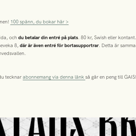
rnen!
100 spänn, du bokar här >
sida, och
du betalar din entré på plats
. 80 kr, Swish eller kontant
seveka 8,
där är även entré för bortasupportrar
. Detta är samma
nvedsvallen.
du tecknar
abonnemang via denna länk
så går en peng till GAIS