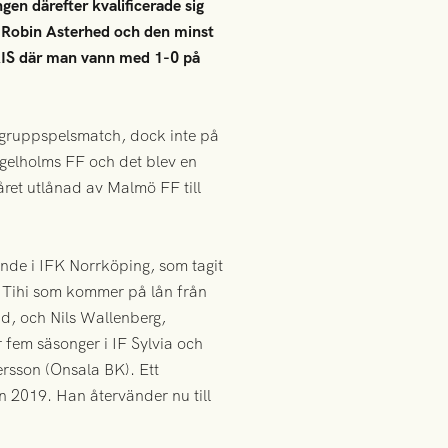
gen därefter kvalificerade sig
n Robin Asterhed och den minst
AIS där man vann med 1-0 på
 gruppspelsmatch, dock inte på
gelholms FF och det blev en
ret utlånad av Malmö FF till
ande i IFK Norrköping, som tagit
n Tihi som kommer på lån från
d, och Nils Wallenberg,
fem säsonger i IF Sylvia och
rsson (Onsala BK). Ett
n 2019. Han återvänder nu till