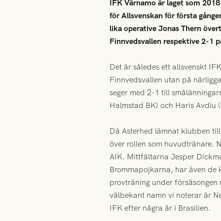
IFK Värnamo är laget som 2018 åk
för Allsvenskan för första gång
lika operative Jonas Thern öv
Finnvedsvallen respektive 2-1 p
Det är således ett allsvenskt 
Finnvedsvallen utan på närligg
seger med 2-1 till smålänningar
Halmstad BK) och Haris Avdiu (
Då Asterhed lämnat klubben till
över rollen som huvudtränare. 
AIK. Mittfältarna Jesper Dickm
Brommapojkarna, har även de kr
provträning under försäsongen m
välbekant namn vi noterar är Ne
IFK efter några år i Brasilien.