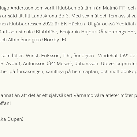
Hugo Andersson som varit i klubben på lån från Malmö FF, och
 är såld till till Landskrona BoIS. Med sex mål och fem assist 
men klubbadressen 2022 är BK Häcken. Ut går också Yedidia
Karlsson Simola (Klubblös), Benjamin Hajdari (Åtvidabergs FF),
och Albin Sundgren (Norrby IF).
 som följer: Winst, Eriksson, Tihi, Sundgren - Vindehall (59’ d
59’ Avdiu), Antonsson (84’ Moses), Johansson. Utöver cupmatc
tcher på försäsongen, samtliga på hemmaplan, och mött Jönkö
 annat än att det är ett självsäkert Värnamo våra atleter möter på
offan!
ska Cupen)