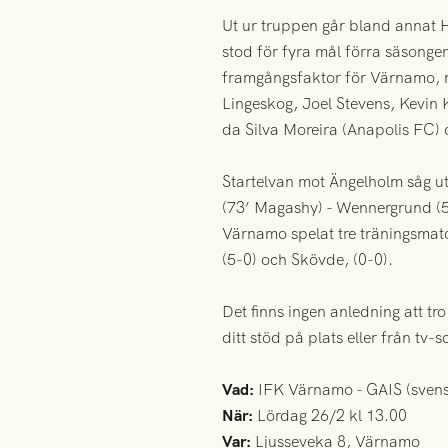
Ut ur truppen går bland annat 
stod för fyra mål förra säsongen
framgångsfaktor för Värnamo, 
Lingeskog, Joel Stevens, Kevin 
da Silva Moreira (Anapolis FC) 
Startelvan mot Ängelholm såg ut
(73’ Magashy) - Wennergrund (
Värnamo spelat tre träningsma
(5-0) och Skövde, (0-0).
Det finns ingen anledning att tro
ditt stöd på plats eller från tv-s
Vad:
IFK Värnamo - GAIS (sven
När:
Lördag 26/2 kl 13.00
Var:
Ljusseveka 8, Värnamo