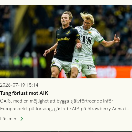
då vinnaren i mötet mellan isländska Valur och HŠK Zrinjski
Mostar från Bosnien och Hercegovina.
2026-07-19 15:14
Tung förlust mot AIK
GAIS, med en möjlighet att bygga självförtroende inför
Europaspelet på torsdag, gästade AIK på Strawberry Arena i
Stockholm . Men trots konstant hotande i första halvlek av
Läs mer
GAIS så var det AIK, i andra halvlek, som höjde tempot och
lyckades få in 2-0.