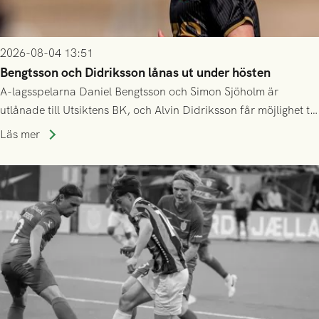
2026-08-04 13:51
Bengtsson och Didriksson lånas ut under hösten
A-lagsspelarna Daniel Bengtsson och Simon Sjöholm är
utlånade till Utsiktens BK, och Alvin Didriksson får möjlighet till
speltid i Hestrafors genom föreningssamarbete.
Läs mer