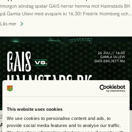
Imorgon söndag spelar GAIS herrar hemma mot Halmstads BK
på Gamla Ullevi med avspark kl 16.30! Fredrik Holmberg och
ledarstaben har tagit ut följande trupp till matchen:
Läs mer
This website uses cookies
2026-07-25 9:00
We use cookies to personalise content and ads, to
Allt du behöver veta inför GAIS - Halmstads BK 26/7
provide social media features and to analyse our traffic.