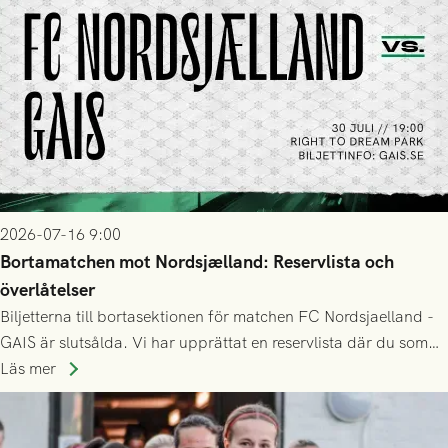
2026-07-16 9:00
Bortamatchen mot Nordsjælland: Reservlista och
överlåtelser
Biljetterna till bortasektionen för matchen FC Nordsjaelland -
GAIS är slutsålda. Vi har upprättat en reservlista där du som
ännu inte har någon biljett kan anmäla ditt intresse. Du kan
Läs mer
inte själv överlåta din biljett till någon annan.