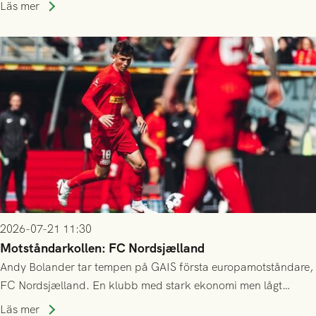
kvalet till Conference League! Avspark kl 19.00 på torsdag
Läs mer
23/7.
2026-07-21 11:30
Motståndarkollen: FC Nordsjælland
Andy Bolander tar tempen på GAIS första europamotståndare,
FC Nordsjælland. En klubb med stark ekonomi men lågt
publiksnitt, ett lag med både kollektiv styrka och individuell
Läs mer