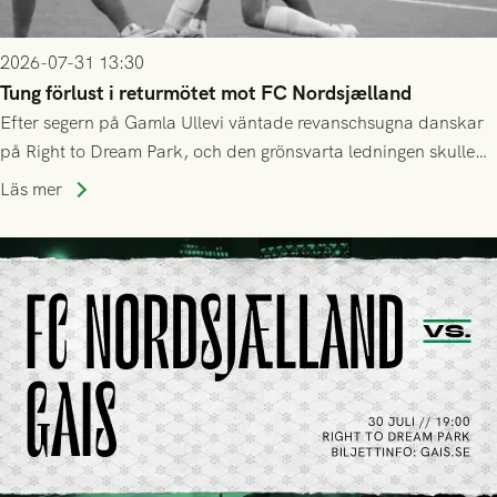
2026-07-31 13:30
Tung förlust i returmötet mot FC Nordsjælland
Efter segern på Gamla Ullevi väntade revanschsugna danskar
på Right to Dream Park, och den grönsvarta ledningen skulle
upphöra efter mindre än kvarten spelad. På lika mark visade
Läs mer
sig Nordsjälland numren för stora och matchen slutade i
tennissiffror och det grönsvarta europaäventyret tog slut.