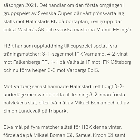
säsongen 2021. Det handlar om den första omgången i
gruppspelet av Svenska Cupen där vårt grönsvarta lag
ställs mot Halmstads BK på bortaplan, i en grupp där
också Västerås SK och svenska mästarna Malmö FF ingår.
HBK har som uppladdning till cupspelet spelat fyra
träningsmatcher: 3-1-seger mot IFK Värnamo, 4-2-vinst
mot Falkenbergs FF, 1-1 på Valhalla IP mot IFK Göteborg
och nu förra helgen 3-3 mot Varbergs BoIS.
Mot Varberg senast hamnade Halmstad i ett tidigt 0-2-
underläge men vände detta till ledning 3-2 innan första
halvlekens slut, efter två mål av Mikael Boman och ett av
Simon Lundevall på frispark.
Elva mål på fyra matcher alltså för HBK denna vinter,
fördelade på Mikael Boman (3), Samuel Kroon (2) samt