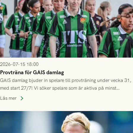
2026-07-15 18:00
Provträna för GAIS damlag
GAIS damlag bjuder in spelare till provträning under vecka 31,
med start 27/7! Vi söker spelare som är aktiva på minst
division 3-nivå.
Läs mer