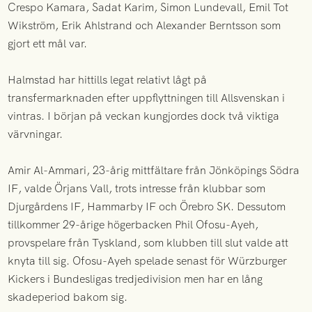
Crespo Kamara, Sadat Karim, Simon Lundevall, Emil Tot
Wikström, Erik Ahlstrand och Alexander Berntsson som
gjort ett mål var.
Halmstad har hittills legat relativt lågt på
transfermarknaden efter uppflyttningen till Allsvenskan i
vintras. I början på veckan kungjordes dock två viktiga
värvningar.
Amir Al-Ammari, 23-årig mittfältare från Jönköpings Södra
IF, valde Örjans Vall, trots intresse från klubbar som
Djurgårdens IF, Hammarby IF och Örebro SK. Dessutom
tillkommer 29-årige högerbacken Phil Ofosu-Ayeh,
provspelare från Tyskland, som klubben till slut valde att
knyta till sig. Ofosu-Ayeh spelade senast för Würzburger
Kickers i Bundesligas tredjedivision men har en lång
skadeperiod bakom sig.