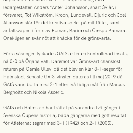
ledargestalten Anders “Ante” Johansson, snart 39 år, i
försvaret, Tot Wikström, Kroon, Lundevall, Djuric och Joel
Allansson står för det kreativa spelet på mittfältet, samt
anfallsvapen i form av Boman, Karim och Crespo Kamara.
Onekligen en svår nöt att knäcka för de grönsvarta.
Förra säsongen lyckades GAIS, efter en kontrollerad insats,
nå 0-0 på Örjans Vall. Däremot var Grönsvart chanslöst i
returen på Gamla Ullevi då det blev en klar 3-1-seger för
Halmstad. Senaste GAIS-vinsten dateras till maj 2019 då
GAIS vann borta med 2-1 efter två tidiga mål från Marcus
Bergholtz och Nikola Asceric.
GAIS och Halmstad har träffat på varandra två gånger i
Svenska Cupens historia, båda gångerna med gott resultat
för Atleterna: segrar med 3-1 (1942) och 2-1 (2005).