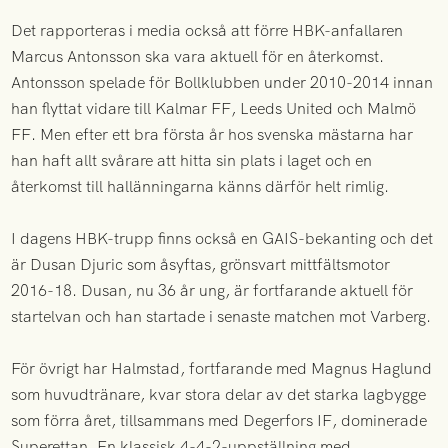
Det rapporteras i media också att förre HBK-anfallaren
Marcus Antonsson ska vara aktuell för en återkomst.
Antonsson spelade för Bollklubben under 2010-2014 innan
han flyttat vidare till Kalmar FF, Leeds United och Malmö
FF. Men efter ett bra första år hos svenska mästarna har
han haft allt svårare att hitta sin plats i laget och en
återkomst till hallänningarna känns därför helt rimlig.
I dagens HBK-trupp finns också en GAIS-bekanting och det
är Dusan Djuric som åsyftas, grönsvart mittfältsmotor
2016-18. Dusan, nu 36 år ung, är fortfarande aktuell för
startelvan och han startade i senaste matchen mot Varberg.
För övrigt har Halmstad, fortfarande med Magnus Haglund
som huvudtränare, kvar stora delar av det starka lagbygge
som förra året, tillsammans med Degerfors IF, dominerade
Superettan. En klassisk 4-4-2-uppställning med