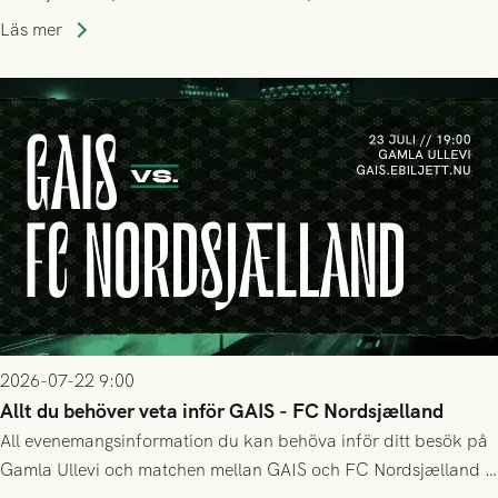
Holmberg och ledarstaben har tagit ut följande trupp till
Läs mer
matchen:
2026-07-22 9:00
Allt du behöver veta inför GAIS - FC Nordsjælland
All evenemangsinformation du kan behöva inför ditt besök på
Gamla Ullevi och matchen mellan GAIS och FC Nordsjælland i