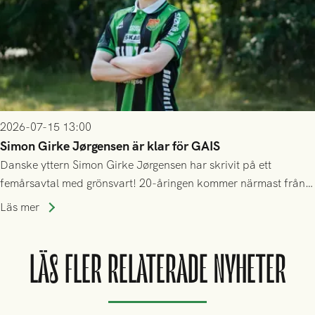
2026-07-15 13:00
Simon Girke Jørgensen är klar för GAIS
Danske yttern Simon Girke Jørgensen har skrivit på ett
femårsavtal med grönsvart! 20-åringen kommer närmast från
spel i färöiska Skála IF.
Läs mer
LÄS FLER RELATERADE NYHETER