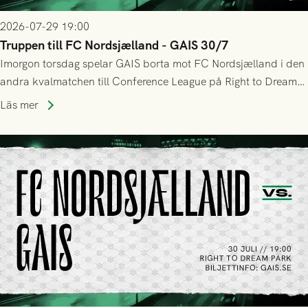
2026-07-29 19:00
Truppen till FC Nordsjælland - GAIS 30/7
Imorgon torsdag spelar GAIS borta mot FC Nordsjælland i den
andra kvalmatchen till Conference League på Right to Dream
Park! Fredrik Holmberg och ledarstaben har tagit ut följande
Läs mer
trupp till matchen: