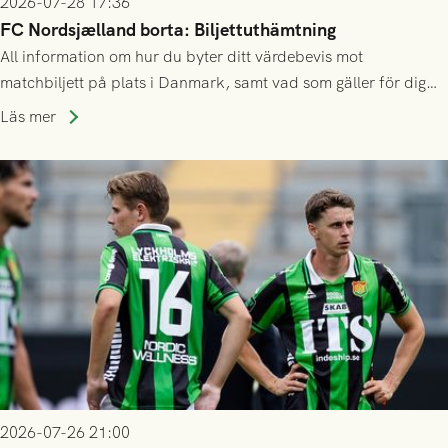
2026-07-28 17:36
FC Nordsjælland borta: Biljettuthämtning
All information om hur du byter ditt värdebevis mot
matchbiljett på plats i Danmark, samt vad som gäller för dig
som står på reservlista eller fått förhinder.
Läs mer
2026-07-26 21:00