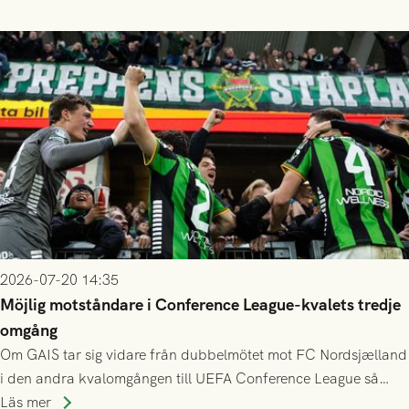
finess.
2026-07-20 14:35
Möjlig motståndare i Conference League-kvalets tredje
omgång
Om GAIS tar sig vidare från dubbelmötet mot FC Nordsjælland
i den andra kvalomgången till UEFA Conference League så
spelas den tredje kvalomgången kort därpå. Motståndare blir
Läs mer