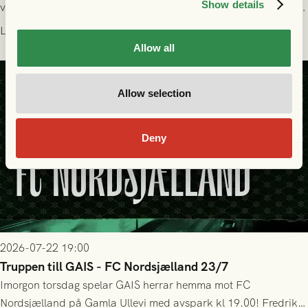
Show details
välförtjänt fick de in ett ledningsmål strax innan halvtid. Efter
halvtidsvilan sjönk tempot när Nordsjälland tilläts ha mer av
Läs mer
bollen, men GAIS försvarade sig disciplinerat och säkrade en
Allow all
seger! Matchfoto: Mikael Josefsson & Lasse Ekström
Allow selection
Deny
2026-07-22 19:00
Truppen till GAIS - FC Nordsjælland 23/7
Imorgon torsdag spelar GAIS herrar hemma mot FC
Nordsjælland på Gamla Ullevi med avspark kl 19.00! Fredrik