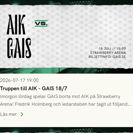
2026-07-17 19:00
Truppen till AIK - GAIS 18/7
Imorgon lördag spelar GAIS borta mot AIK på Strawberry
Arena! Fredrik Holmberg och ledarstaben har tagit ut följande
trupp till matchen:
Läs mer