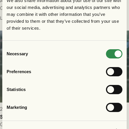
All evenemangsinformation du kan behöva inför ditt besök på
We also share information about your use of our site with
our social media, advertising and analytics partners who
Gamla Ullevi och matchen mellan GAIS och Halmstads BK i
may combine it with other information that you’ve
Allsvenskan! Avspark kl 16.30 på söndag 26/7.
Läs mer
provided to them or that they’ve collected from your use
of their services.
Consent
Necessary
Selection
Preferences
Statistics
Marketing
2026-07-24 16:40
Seger i första kvalmatchen mot FC Nordsjælland
GAIS dominerade i första halvlek och skapade fler chanser,