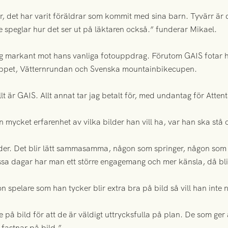
 det har varit föräldrar som kommit med sina barn. Tyvärr är 
 speglar hur det ser ut på läktaren också.” funderar Mikael.
r sig markant mot hans vanliga fotouppdrag. Förutom GAIS fota
oppet, Vätternrundan och Svenska mountainbikecupen.
t är GAIS. Allt annat tar jag betalt för, med undantag för Attent
n mycket erfarenhet av vilka bilder han vill ha, var han ska stå o
ilder. Det blir lätt sammasamma, någon som springer, någon som
a dagar har man ett större engagemang och mer känsla, då blir 
spelare som han tycker blir extra bra på bild så vill han int
re på bild för att de är väldigt uttrycksfulla på plan. De som ger
m fastnar på bild.”