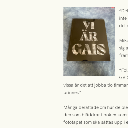
“Det
inte
det 
Mika
sig 
fra
“Fol
GAIS
vissa är det att jobba tio timma
brinner.”
Många berättade om hur de blev 
den som bläddrar i boken kommer
fototapet som ska sättas upp i 