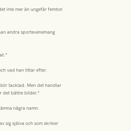
det inte mer än ungefär femton
r han andra sportevenemang
at.”
ch vad han tittar efter.
 blir tacklad. Men det handlar
det bättre bilder.”
e nämna några namn.
 av sig själva och som skriker