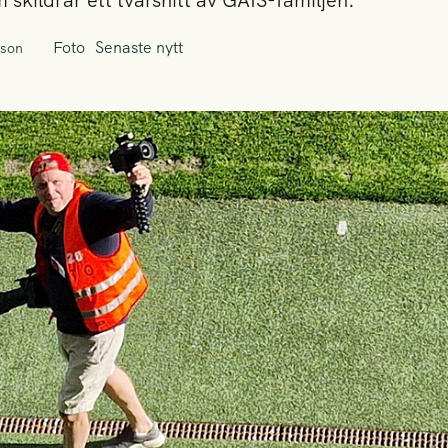
 skildrar ett tvärsnitt av GAIS-familjen.
Foto
Senaste nytt
sson