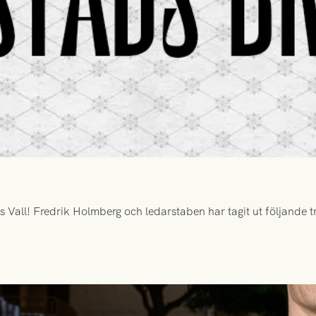
all! Fredrik Holmberg och ledarstaben har tagit ut följande tr