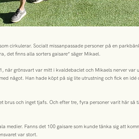
 som cirkulerar. Socialt missanpassade personer på en parkbänk.
a, det finns alla sorters gaisare” säger Mikael.
21, när grönsvart var mitt i kvaldebaclet och Mikaels nerver v
med något. Han hade köpt på sig lite utrustning och fick en idé o
et brus och inget tjafs. Och efter tre, fyra personer varit här så 
ciala medier. Fanns det 100 gaisare som kunde tänka sig att ko
nsvaret var stort.