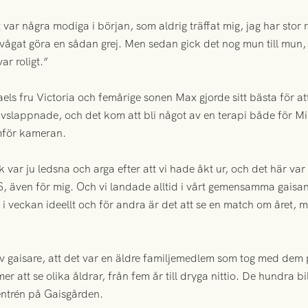
 var några modiga i början, som aldrig träffat mig, jag har stor 
 vågat göra en sådan grej. Men sedan gick det nog mun till mun, 
var roligt.”
els fru Victoria och femårige sonen Max gjorde sitt bästa för a
avslappnade, och det kom att bli något av en terapi både för Mi
mför kameran.
k var ju ledsna och arga efter att vi hade åkt ur, och det här var e
, även för mig. Och vi landade alltid i vårt gemensamma gaisande
r i veckan ideellt och för andra är det att se en match om året,
gaisare, att det var en äldre familjemedlem som tog med dem p
 att se olika åldrar, från fem år till dryga nittio. De hundra b
entrén på Gaisgården.