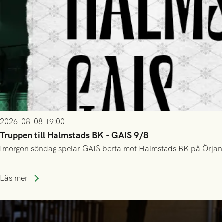
2026-08-08 19:00
Truppen till Halmstads BK - GAIS 9/8
Imorgon söndag spelar GAIS borta mot Halmstads BK på Örjans V
Läs mer