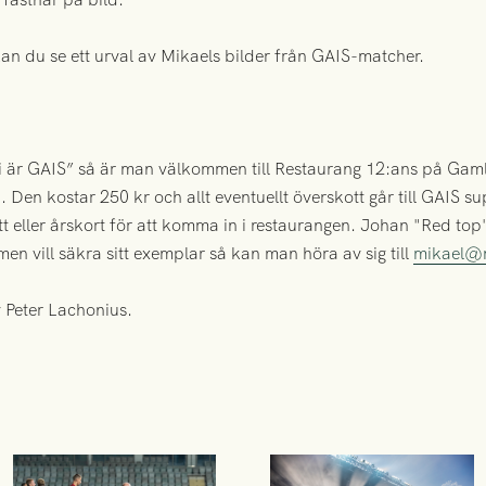
kan du se ett urval av Mikaels bilder från GAIS-matcher.
i är GAIS” så är man välkommen till Restaurang 12:ans på Gamla
 Den kostar 250 kr och allt eventuellt överskott går till GAIS s
t eller årskort för att komma in i restaurangen. Johan "Red top
n vill säkra sitt exemplar så kan man höra av sig till
mikael@m
v Peter Lachonius.