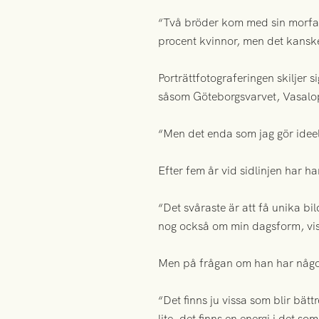
“Två bröder kom med sin morfar,
procent kvinnor, men det kanske
Porträttfotograferingen skilje
såsom Göteborgsvarvet, Vasal
“Men det enda som jag gör ideell
Efter fem år vid sidlinjen har ha
“Det svåraste är att få unika b
nog också om min dagsform, viss
Men på frågan om han har någon 
“Det finns ju vissa som blir bätt
lite, det finns en energi i det so