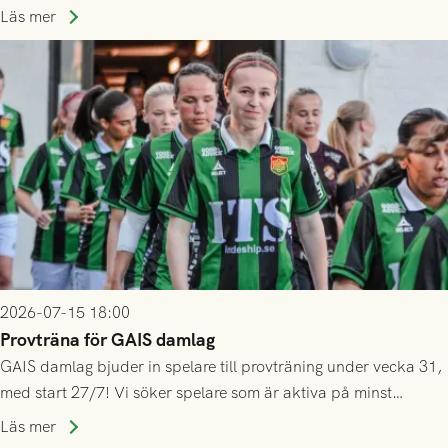
ännu inte har någon biljett kan anmäla ditt intresse. Du kan
Läs mer
inte själv överlåta din biljett till någon annan.
2026-07-15 18:00
Provträna för GAIS damlag
GAIS damlag bjuder in spelare till provträning under vecka 31,
med start 27/7! Vi söker spelare som är aktiva på minst
division 3-nivå.
Läs mer