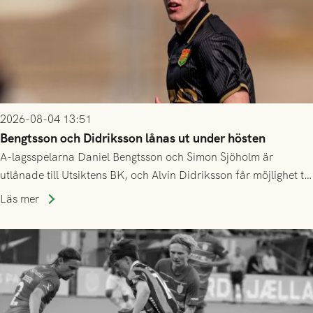
2026-08-04 13:51
Bengtsson och Didriksson lånas ut under hösten
A-lagsspelarna Daniel Bengtsson och Simon Sjöholm är
utlånade till Utsiktens BK, och Alvin Didriksson får möjlighet till
speltid i Hestrafors genom föreningssamarbete.
Läs mer