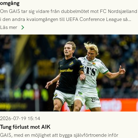
omgång
Om GAIS tar sig vidare från dubbelmötet mot FC Nordsjælland
i den andra kvalomgången till UEFA Conference League så
spelas den tredje kvalomgången kort därpå. Motståndare blir
Läs mer
då vinnaren i mötet mellan isländska Valur och HŠK Zrinjski
Mostar från Bosnien och Hercegovina.
2026-07-19 15:14
Tung förlust mot AIK
GAIS, med en möjlighet att bygga självförtroende inför