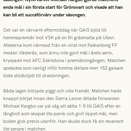
enda mål i sin första start för Grönsvart och visade att han
kan bli ett succéförvärv under säsongen.
Det var en vårvarm eftermiddag när GAIS bjöd till
hemmapremiär mot VSK på en fin gräsmatta på Ullevi.
Atleterna kom närmast från en vinst mot Falkenberg FF
medan Västerås, som ännu inte gjort mål i årets serie,
kryssade mot AFC Eskilstuna i premiäromgången. Matchen
spelades som vanligt inför tomma läktare men 152 gaisare
löste stödbiljett till drabbningen.
Båda lagen började piggt och ville framåt. Matchen hade
knappt börjat innan den Sierra Leone-ättade forwarden
Michael Kargbo var på väg att sätta 1-0 till GAIS efter en
långboll som skapat lite panik och givit öppet mål, men
bollen gick precis utanför. Han skulle dock få sin revansch
lite senare i matchen.