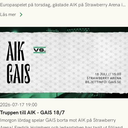
Europaspelet på torsdag, gästade AIK på Strawberry Arena i
Stockholm . Men trots konstant hotande i första halvlek av
Läs mer
GAIS så var det AIK, i andra halvlek, som höjde tempot och
lyckades få in 2-0.
2026-07-17 19:00
Truppen till AIK - GAIS 18/7
Imorgon lördag spelar GAIS borta mot AIK på Strawberry
Arena! Fredrik Holmberg och ledarstaben har tagit ut följande