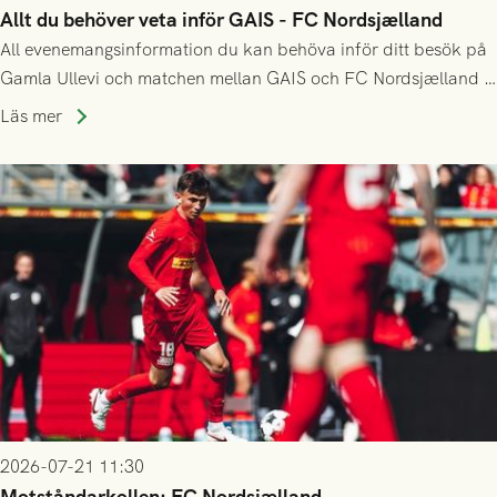
Allt du behöver veta inför GAIS - FC Nordsjælland
All evenemangsinformation du kan behöva inför ditt besök på
Gamla Ullevi och matchen mellan GAIS och FC Nordsjælland i
kvalet till Conference League! Avspark kl 19.00 på torsdag
Läs mer
23/7.
2026-07-21 11:30
Motståndarkollen: FC Nordsjælland