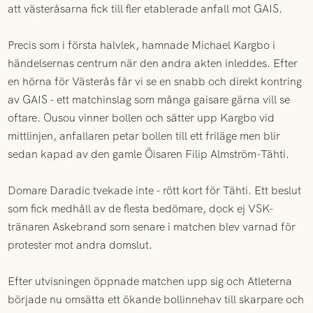
att västeråsarna fick till fler etablerade anfall mot GAIS.
Precis som i första halvlek, hamnade Michael Kargbo i
händelsernas centrum när den andra akten inleddes. Efter
en hörna för Västerås får vi se en snabb och direkt kontring
av GAIS - ett matchinslag som många gaisare gärna vill se
oftare. Ousou vinner bollen och sätter upp Kargbo vid
mittlinjen, anfallaren petar bollen till ett friläge men blir
sedan kapad av den gamle Öisaren Filip Almström-Tähti.
Domare Daradic tvekade inte - rött kort för Tähti. Ett beslut
som fick medhåll av de flesta bedömare, dock ej VSK-
tränaren Askebrand som senare i matchen blev varnad för
protester mot andra domslut.
Efter utvisningen öppnade matchen upp sig och Atleterna
började nu omsätta ett ökande bollinnehav till skarpare och