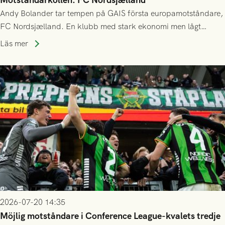
Andy Bolander tar tempen på GAIS första europamotståndare,
FC Nordsjælland. En klubb med stark ekonomi men lågt
publiksnitt, ett lag med både kollektiv styrka och individuell
Läs mer
finess.
2026-07-20 14:35
Möjlig motståndare i Conference League-kvalets tredje