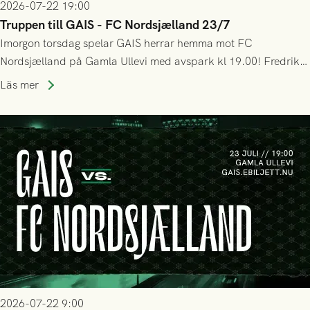
2026-07-22 19:00
Truppen till GAIS - FC Nordsjælland 23/7
Imorgon torsdag spelar GAIS herrar hemma mot FC
Nordsjælland på Gamla Ullevi med avspark kl 19.00! Fredrik
Holmberg och ledarstaben har tagit ut följande trupp till
Läs mer
matchen:
2026-07-22 9:00