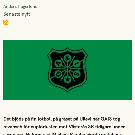
Anders Fagerlund
Senaste nytt
Det bjöds på fin fotboll på gräset på Ullevi när GAIS tog
revansch för cupförlusten mot Västerås SK tidigare under
säsongen. Nyförvärvet Michael Kargbo gjorde matchens