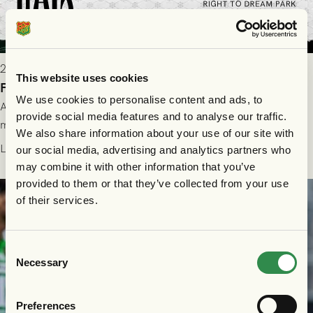
2026-07-28 17:36
This website uses cookies
FC Nordsjælland borta: Biljettuthämtning
We use cookies to personalise content and ads, to
All information om hur du byter ditt värdebevis mot
provide social media features and to analyse our traffic.
matchbiljett på plats i Danmark, samt vad som gäller för dig
We also share information about your use of our site with
som står på reservlista eller fått förhinder.
Läs mer
our social media, advertising and analytics partners who
may combine it with other information that you’ve
provided to them or that they’ve collected from your use
of their services.
Consent
Necessary
Selection
Preferences