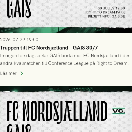
2026-07-29 19:00
Truppen till FC Nordsjælland - GAIS 30/7
Imorgon torsdag spelar GAIS borta mot FC Nordsjælland i den
andra kvalmatchen till Conference League på Right to Dream
Park! Fredrik Holmberg och ledarstaben har tagit ut följande
Läs mer
trupp till matchen: