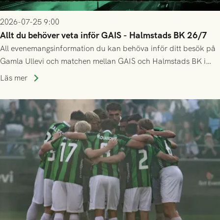
2026-07-25 9:00
Allt du behöver veta inför GAIS - Halmstads BK 26/7
All evenemangsinformation du kan behöva inför ditt besök på
Gamla Ullevi och matchen mellan GAIS och Halmstads BK i
Allsvenskan! Avspark kl 16.30 på söndag 26/7.
Läs mer