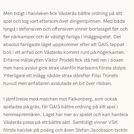
Men tidigt i halvleken fick Västerås bättre ordning på sitt
spel och tog vart eftersom över dirigentpinnen. Med både
tyngd i defensiven och offensiven vinner bortalaget fler och
fler närkamper och är väldigt farliga i inläggsspelet. Det
absolut farligaste läget uppkommer efter att GAIS tappat
boll i ett anfall och Västerås kommit runt på högerkanten.
Erfarne målskytten Viktor Prodell fick stå helt ren i boxen
men hans avslut gick strax utanför Karlssons första stolpe.
Ytterligare ett inlägg nådde strax därefter Filip Tronets
huvud men anfallaren avslutade en bit över ribban.
I jämförelse med matchen mot Falkenberg, som också
spelades på gräs, får GAIS bättre ordning på sitt spel i
hemmapremiären. Laget har mer av spelet och kan hantera
Västerås press på ett bättre sätt. Samtidigt vinner VSK
första halvlek på poäng och även Stefan Jacobsson tyckte