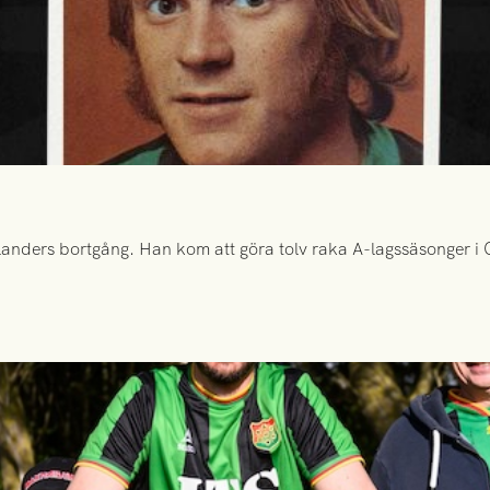
anders bortgång. Han kom att göra tolv raka A-lagssäsonger i Gr