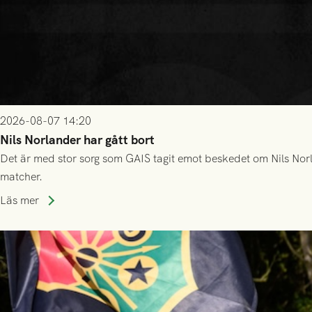
2026-08-07 14:20
Nils Norlander har gått bort
Det är med stor sorg som GAIS tagit emot beskedet om Nils Norl
matcher.
Läs mer