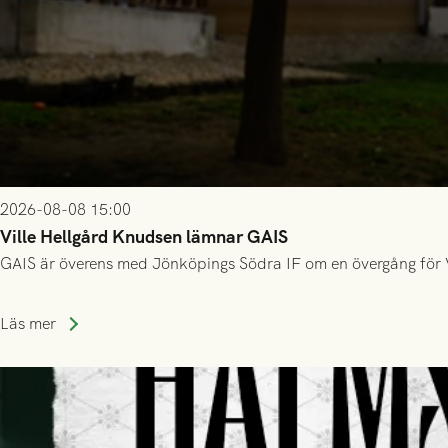
2026-08-08 15:00
Ville Hellgård Knudsen lämnar GAIS
GAIS är överens med Jönköpings Södra IF om en övergång för 
Läs mer