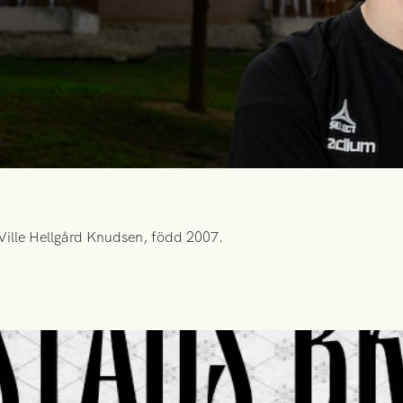
Ville Hellgård Knudsen, född 2007.