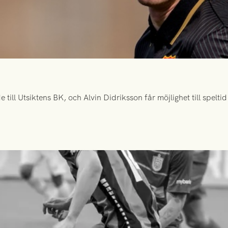
ill Utsiktens BK, och Alvin Didriksson får möjlighet till spelt