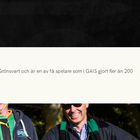
önsvart och är en av få spelare som i GAIS gjort fler än 200