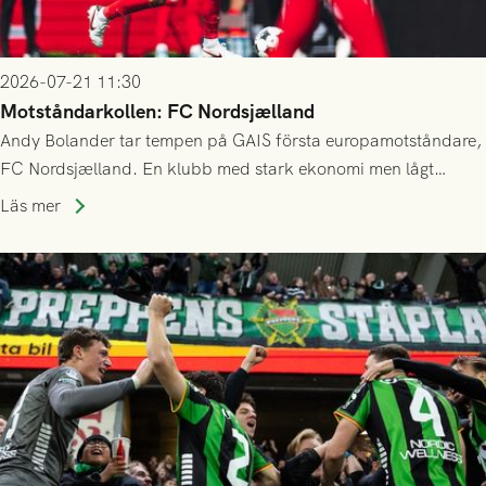
2026-07-21 11:30
Motståndarkollen: FC Nordsjælland
Andy Bolander tar tempen på GAIS första europamotståndare,
FC Nordsjælland. En klubb med stark ekonomi men lågt
publiksnitt, ett lag med både kollektiv styrka och individuell
Läs mer
finess.