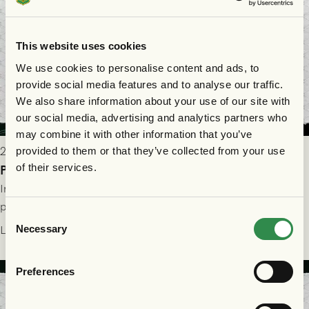
This website uses cookies
We use cookies to personalise content and ads, to
provide social media features and to analyse our traffic.
We also share information about your use of our site with
our social media, advertising and analytics partners who
may combine it with other information that you’ve
2026-07-29 9:15
provided to them or that they’ve collected from your use
of their services.
Publikinformation: FC Nordsjælland - GAIS 30/7
Information för dig som ska se FC Nordsjælland - GAIS på
plats på Right to Dream Park torsdagen den 30/7 kl. 19.00.
Consent
Necessary
Läs mer
Selection
Preferences