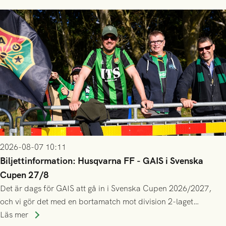
2026-08-07 10:11
Biljettinformation: Husqvarna FF - GAIS i Svenska
Cupen 27/8
Det är dags för GAIS att gå in i Svenska Cupen 2026/2027,
och vi gör det med en bortamatch mot division 2-laget
Husqvarna FF. Häng med och stötta grönsvart på plats!
Läs mer