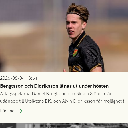
2026-08-04 13:51
Bengtsson och Didriksson lånas ut under hösten
A-lagsspelarna Daniel Bengtsson och Simon Sjöholm är
utlånade till Utsiktens BK, och Alvin Didriksson får möjlighet till
speltid i Hestrafors genom föreningssamarbete.
Läs mer