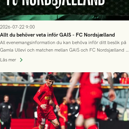
2026-07-22 9:00
Allt du behöver veta inför GAIS - FC Nordsjælland
All evenemangsinformation du kan behöva inför ditt besök på
Gamla Ullevi och matchen mellan GAIS och FC Nordsjælland i
kvalet till Conference League! Avspark kl 19.00 på torsdag
Läs mer
23/7.