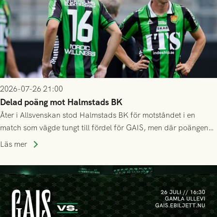
2026-07-26 21:00
Delad poäng mot Halmstads BK
Åter i Allsvenskan stod Halmstads BK för motståndet i en
match som vägde tungt till fördel för GAIS, men där poängen
delades efter dramatik på tilläggstid.
Läs mer