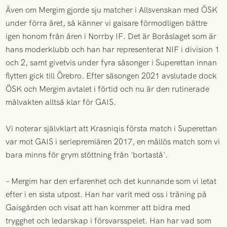
Även om Mergim gjorde sju matcher i Allsvenskan med ÖSK
under förra året, så känner vi gaisare förmodligen bättre
igen honom från åren i Norrby IF. Det är Boråslaget som är
hans moderklubb och han har representerat NIF i division 1
och 2, samt givetvis under fyra säsonger i Superettan innan
flytten gick till Örebro. Efter säsongen 2021 avslutade dock
ÖSK och Mergim avtalet i förtid och nu är den rutinerade
målvakten alltså klar för GAIS.
Vi noterar självklart att Krasniqis första match i Superettan
var mot GAIS i seriepremiären 2017, en mållös match som vi
bara minns för grym stöttning från 'bortastå'.
– Mergim har den erfarenhet och det kunnande som vi letat
efter i en sista utpost. Han har varit med oss i träning på
Gaisgården och visat att han kommer att bidra med
trygghet och ledarskap i försvarsspelet. Han har vad som