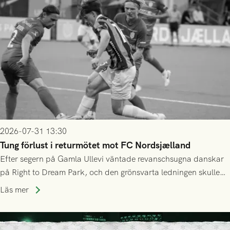
2026-07-31 13:30
Tung förlust i returmötet mot FC Nordsjælland
Efter segern på Gamla Ullevi väntade revanschsugna danskar
på Right to Dream Park, och den grönsvarta ledningen skulle
upphöra efter mindre än kvarten spelad. På lika mark visade
Läs mer
sig Nordsjälland numren för stora och matchen slutade i
tennissiffror och det grönsvarta europaäventyret tog slut.