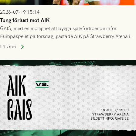
2026-07-19 15:14
Tung förlust mot AIK
GAIS, med en möjlighet att bygga självförtroende inför
Europaspelet på torsdag, gästade AIK på Strawberry Arena i
Stockholm . Men trots konstant hotande i första halvlek av
Läs mer
GAIS så var det AIK, i andra halvlek, som höjde tempot och
lyckades få in 2-0.