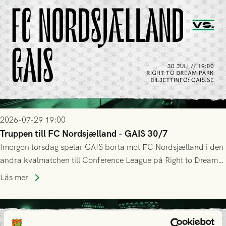
2026-07-29 19:00
Truppen till FC Nordsjælland - GAIS 30/7
Imorgon torsdag spelar GAIS borta mot FC Nordsjælland i den
andra kvalmatchen till Conference League på Right to Dream
Park! Fredrik Holmberg och ledarstaben har tagit ut följande
Läs mer
trupp till matchen: