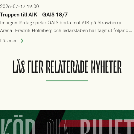
2026-07-17 19:00
Truppen till AIK - GAIS 18/7
Imorgon lördag spelar GAIS borta mot AIK på Strawberry
Arena! Fredrik Holmberg och ledarstaben har tagit ut följande
trupp till matchen:
Läs mer
LÄS FLER RELATERADE NYHETER