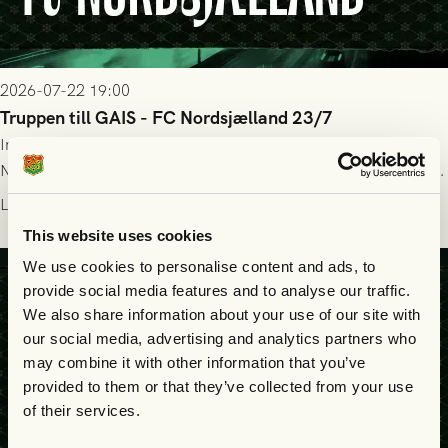
2026-07-22 19:00
Truppen till GAIS - FC Nordsjælland 23/7
Imorgon torsdag spelar GAIS herrar hemma mot FC
Nordsjælland på Gamla Ullevi med avspark kl 19.00! Fredrik
Holmberg och ledarstaben har tagit ut följande trupp till
Läs mer
matchen:
This website uses cookies
We use cookies to personalise content and ads, to
provide social media features and to analyse our traffic.
We also share information about your use of our site with
our social media, advertising and analytics partners who
may combine it with other information that you’ve
provided to them or that they’ve collected from your use
of their services.