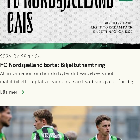
2026-07-28 17:36
FC Nordsjælland borta: Biljettuthämtning
All information om hur du byter ditt värdebevis mot
matchbiljett på plats i Danmark, samt vad som gäller för dig
som står på reservlista eller fått förhinder.
Läs mer