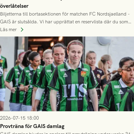
överlåtelser
Biljetterna till bortasektionen för matchen FC Nordsjaelland -
GAIS är slutsålda. Vi har upprättat en reservlista där du som
ännu inte har någon biljett kan anmäla ditt intresse. Du kan
Läs mer
inte själv överlåta din biljett till någon annan.
2026-07-15 18:00
Provträna för GAIS damlag