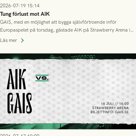
2026-07-19 15:14
Tung förlust mot AIK
GAIS, med en möjlighet att bygga självförtroende inför
Europaspelet på torsdag, gästade AIK på Strawberry Arena i
Stockholm . Men trots konstant hotande i första halvlek av
Läs mer
GAIS så var det AIK, i andra halvlek, som höjde tempot och
lyckades få in 2-0.