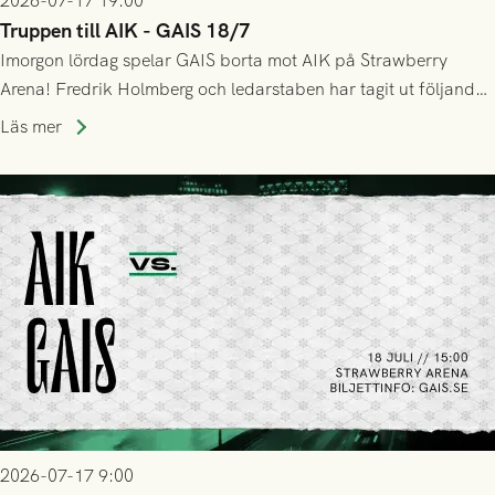
2026-07-17 19:00
Truppen till AIK - GAIS 18/7
Imorgon lördag spelar GAIS borta mot AIK på Strawberry
Arena! Fredrik Holmberg och ledarstaben har tagit ut följande
trupp till matchen:
Läs mer
2026-07-17 9:00