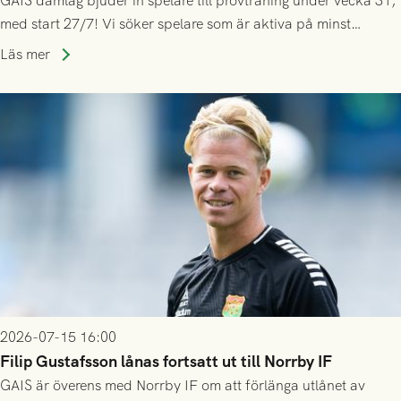
GAIS damlag bjuder in spelare till provträning under vecka 31,
med start 27/7! Vi söker spelare som är aktiva på minst
division 3-nivå.
Läs mer
2026-07-15 16:00
Filip Gustafsson lånas fortsatt ut till Norrby IF
GAIS är överens med Norrby IF om att förlänga utlånet av