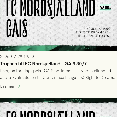
2026-07-29 19:00
Truppen till FC Nordsjælland - GAIS 30/7
Imorgon torsdag spelar GAIS borta mot FC Nordsjælland i den
andra kvalmatchen till Conference League på Right to Dream
Park! Fredrik Holmberg och ledarstaben har tagit ut följande
Läs mer
trupp till matchen: