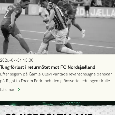
2026-07-31 13:30
Tung förlust i returmötet mot FC Nordsjælland
Efter segern på Gamla Ullevi väntade revanschsugna danskar
på Right to Dream Park, och den grönsvarta ledningen skulle
upphöra efter mindre än kvarten spelad. På lika mark visade
Läs mer
sig Nordsjälland numren för stora och matchen slutade i
tennissiffror och det grönsvarta europaäventyret tog slut.