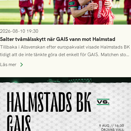
2026-08-10 19:30
Salter tvåmålsskytt när GAIS vann mot Halmstad
Tillbaka i Allsvenskan efter europakvalet visade Halmstads BK
tidigt att de inte tänkte göra det enkelt för GAIS. Matchen stod
och vägde större delar av första halvlek, men efter
Läs mer
halvtidsvilan tog Grönsvart taktpinnen. Inhopparen Salter klev
fram och fick in två mål för att ge laget tre pinnar.