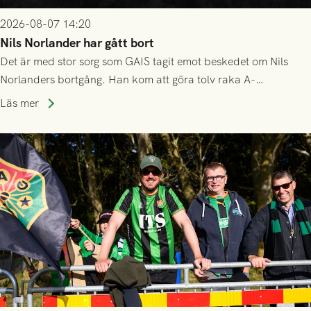
2026-08-07 14:20
Nils Norlander har gått bort
Det är med stor sorg som GAIS tagit emot beskedet om Nils
Norlanders bortgång. Han kom att göra tolv raka A-
lagssäsonger i Grönsvart och är en av få spelare som i GAIS
Läs mer
gjort fler än 200 matcher.