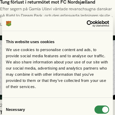
Tung förlust i returmötet mot FC Nordsjælland
Efter segern på Gamla Ullevi väntade revanschsugna danskar
på Right to Dream Park, och den grönsvarta ledningen skulle
upphöra efter mindre än kvarten spelad. På lika mark visade
Läs mer
sig Nordsjälland numren för stora och matchen slutade i
tennissiffror och det grönsvarta europaäventyret tog slut.
This website uses cookies
We use cookies to personalise content and ads, to
provide social media features and to analyse our traffic.
We also share information about your use of our site with
our social media, advertising and analytics partners who
may combine it with other information that you’ve
provided to them or that they’ve collected from your use
of their services.
Consent
2026-07-29 19:00
Necessary
Selection
Truppen till FC Nordsjælland - GAIS 30/7