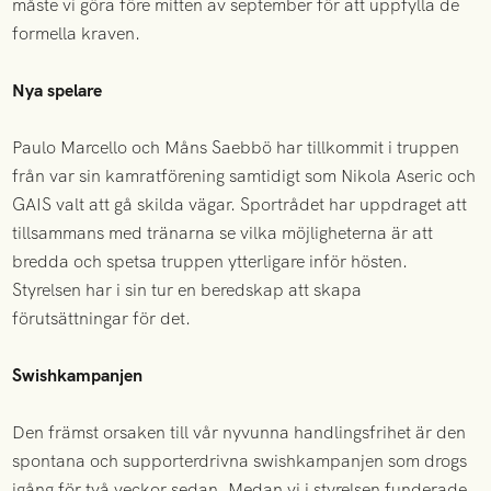
måste vi göra före mitten av september för att uppfylla de
formella kraven.
Nya spelare
Paulo Marcello och Måns Saebbö har tillkommit i truppen
från var sin kamratförening samtidigt som Nikola Aseric och
GAIS valt att gå skilda vägar. Sportrådet har uppdraget att
tillsammans med tränarna se vilka möjligheterna är att
bredda och spetsa truppen ytterligare inför hösten.
Styrelsen har i sin tur en beredskap att skapa
förutsättningar för det.
Swishkampanjen
Den främst orsaken till vår nyvunna handlingsfrihet är den
spontana och supporterdrivna swishkampanjen som drogs
igång för två veckor sedan. Medan vi i styrelsen funderade