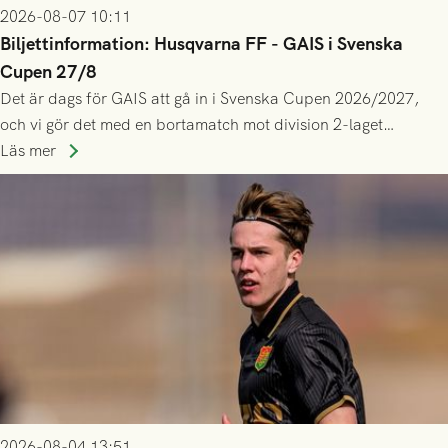
2026-08-07 10:11
Biljettinformation: Husqvarna FF - GAIS i Svenska
Cupen 27/8
Det är dags för GAIS att gå in i Svenska Cupen 2026/2027,
och vi gör det med en bortamatch mot division 2-laget
Husqvarna FF. Häng med och stötta grönsvart på plats!
Läs mer
2026-08-04 13:51