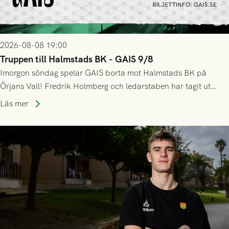
2026-08-08 19:00
Truppen till Halmstads BK - GAIS 9/8
Imorgon söndag spelar GAIS borta mot Halmstads BK på
Örjans Vall! Fredrik Holmberg och ledarstaben har tagit ut
följande trupp till matchen:
Läs mer