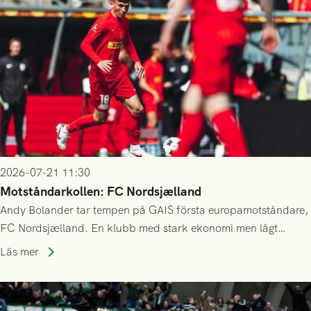
2026-07-21 11:30
Motståndarkollen: FC Nordsjælland
Andy Bolander tar tempen på GAIS första europamotståndare,
FC Nordsjælland. En klubb med stark ekonomi men lågt
publiksnitt, ett lag med både kollektiv styrka och individuell
Läs mer
finess.