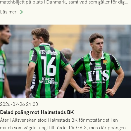
matchbiljett på plats i Danmark, samt vad som gäller för dig
som står på reservlista eller fått förhinder.
Läs mer
2026-07-26 21:00
Delad poäng mot Halmstads BK
Åter i Allsvenskan stod Halmstads BK för motståndet i en
match som vägde tungt till fördel för GAIS, men där poängen