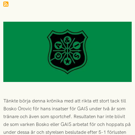
Tänkte börja denna krönika med att rikta ett stort tack till
Bosko Orovic för hans insatser för GAIS under två år som
tränare och även som sportchef. Resultaten har inte blivit
de som varken Bosko eller GAIS arbetat för och hoppats på
under dessa år och styrelsen beslutade efter 5-1 förlusten