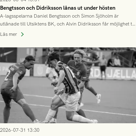
Bengtsson och Didriksson lånas ut under hösten
A-lagsspelarna Daniel Bengtsson och Simon Sjöholm är
utlånade till Utsiktens BK, och Alvin Didriksson får möjlighet till
speltid i Hestrafors genom föreningssamarbete.
Läs mer
2026-07-31 13:30