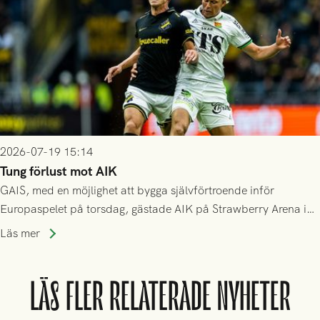
2026-07-19 15:14
Tung förlust mot AIK
GAIS, med en möjlighet att bygga självförtroende inför
Europaspelet på torsdag, gästade AIK på Strawberry Arena i
Stockholm . Men trots konstant hotande i första halvlek av
Läs mer
GAIS så var det AIK, i andra halvlek, som höjde tempot och
lyckades få in 2-0.
LÄS FLER RELATERADE NYHETER