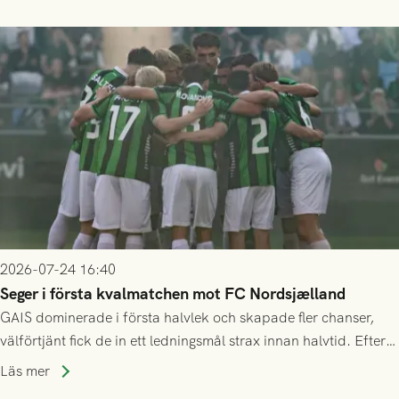
2026-07-24 16:40
Seger i första kvalmatchen mot FC Nordsjælland
GAIS dominerade i första halvlek och skapade fler chanser,
välförtjänt fick de in ett ledningsmål strax innan halvtid. Efter
halvtidsvilan sjönk tempot när Nordsjälland tilläts ha mer av
Läs mer
bollen, men GAIS försvarade sig disciplinerat och säkrade en