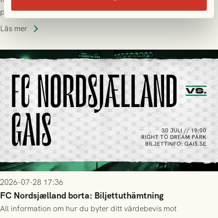
plats på Right to Dream Park torsdagen den 30/7 kl. 19.00.
Läs mer
2026-07-28 17:36
FC Nordsjælland borta: Biljettuthämtning
All information om hur du byter ditt värdebevis mot