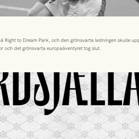
 Right to Dream Park, och den grönsvarta ledningen skulle upp
or och det grönsvarta europaäventyret tog slut.