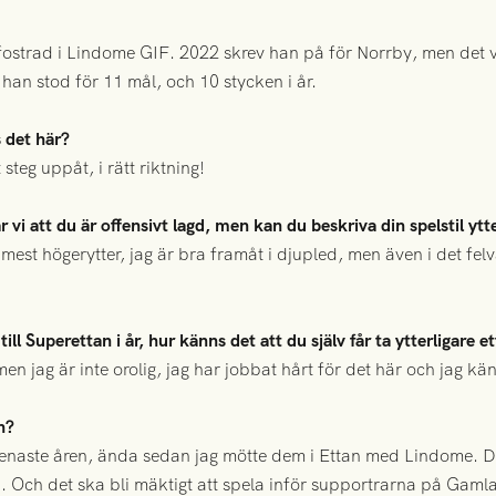
ostrad i Lindome GIF. 2022 skrev han på för Norrby, men det v
han stod för 11 mål, och 10 stycken i år.
 det här?
 steg uppåt, i rätt riktning!
tår vi att du är offensivt lagd, men kan du beskriva din spelstil ytt
 mest högerytter, jag är bra framåt i djupled, men även i det f
l Superettan i år, hur känns det att du själv får ta ytterligare ett
men jag är inte orolig, jag har jobbat hårt för det här och jag kä
n?
senaste åren, ända sedan jag mötte dem i Ettan med Lindome. De
. Och det ska bli mäktigt att spela inför supportrarna på Gamla 