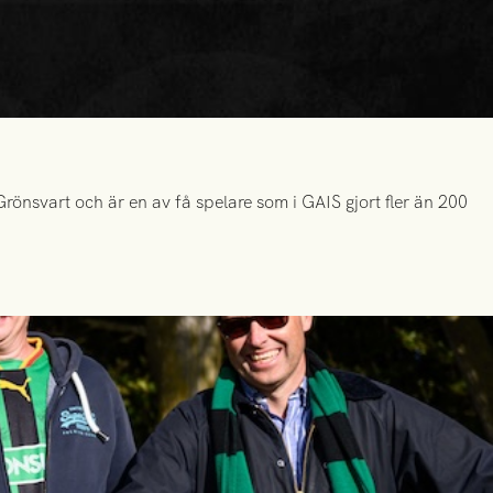
önsvart och är en av få spelare som i GAIS gjort fler än 200