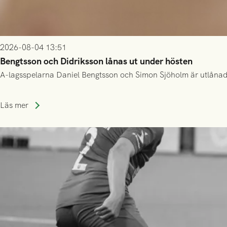
2026-08-04 13:51
Bengtsson och Didriksson lånas ut under hösten
A-lagsspelarna Daniel Bengtsson och Simon Sjöholm är utlånade t
Läs mer