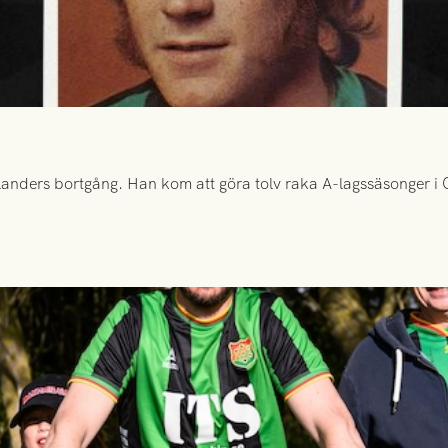
anders bortgång. Han kom att göra tolv raka A-lagssäsonger i Gr