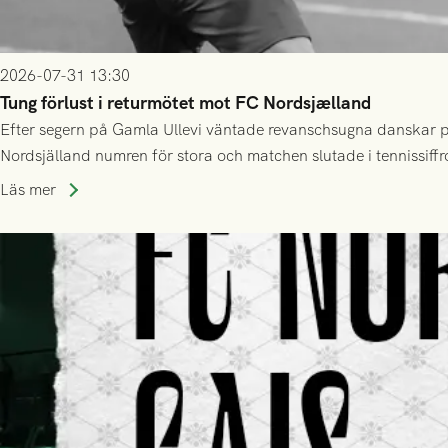
2026-07-31 13:30
Tung förlust i returmötet mot FC Nordsjælland
Efter segern på Gamla Ullevi väntade revanschsugna danskar på
Nordsjälland numren för stora och matchen slutade i tennissiffr
Läs mer