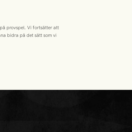
på provspel. Vi fortsätter att
nna bidra på det sätt som vi