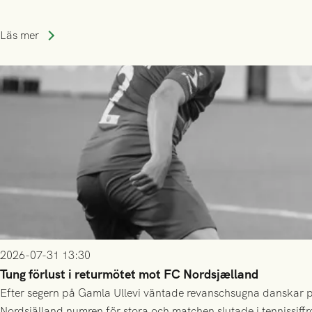
Läs mer
2026-07-31 13:30
Tung förlust i returmötet mot FC Nordsjælland
Efter segern på Gamla Ullevi väntade revanschsugna danskar på
Nordsjälland numren för stora och matchen slutade i tennissiffr