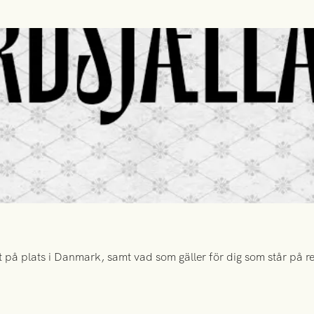
 på plats i Danmark, samt vad som gäller för dig som står på rese