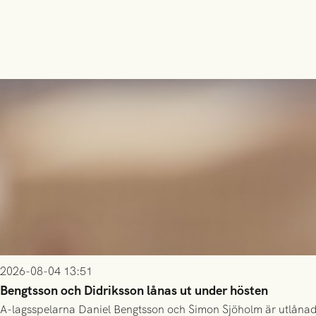
2026-08-04 13:51
Bengtsson och Didriksson lånas ut under hösten
A-lagsspelarna Daniel Bengtsson och Simon Sjöholm är utlånade t