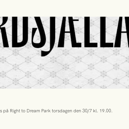
s på Right to Dream Park torsdagen den 30/7 kl. 19.00.