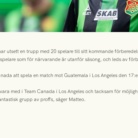
ar utsett en trupp med 20 spelare till sitt kommande förberedels
ör spelare som för närvarande är utanför säsong, och leds av f
nada att spela en match mot Guatemala i Los Angeles den 17:e 
få vara med i Team Canada i Los Angeles och tacksam för möjligh
ntastisk grupp av proffs, säger Matteo.