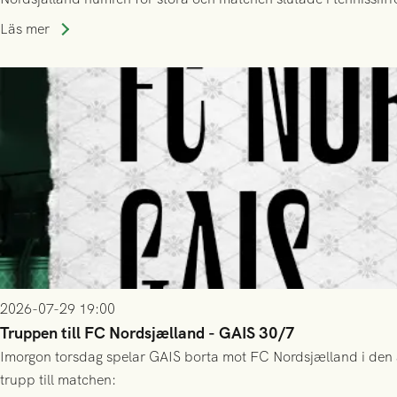
Läs mer
2026-07-29 19:00
Truppen till FC Nordsjælland - GAIS 30/7
Imorgon torsdag spelar GAIS borta mot FC Nordsjælland i den a
trupp till matchen: