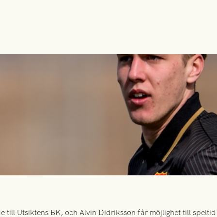
ill Utsiktens BK, och Alvin Didriksson får möjlighet till spelt