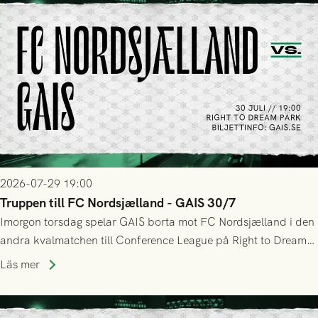
2026-07-29 19:00
Truppen till FC Nordsjælland - GAIS 30/7
Imorgon torsdag spelar GAIS borta mot FC Nordsjælland i den
andra kvalmatchen till Conference League på Right to Dream
Park! Fredrik Holmberg och ledarstaben har tagit ut följande
Läs mer
trupp till matchen: