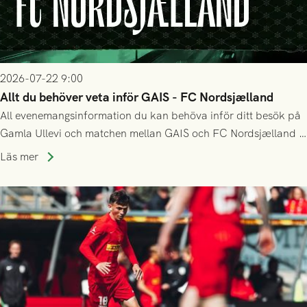
2026-07-22 9:00
Allt du behöver veta inför GAIS - FC Nordsjælland
All evenemangsinformation du kan behöva inför ditt besök på
Gamla Ullevi och matchen mellan GAIS och FC Nordsjælland i
kvalet till Conference League! Avspark kl 19.00 på torsdag
Läs mer
23/7.