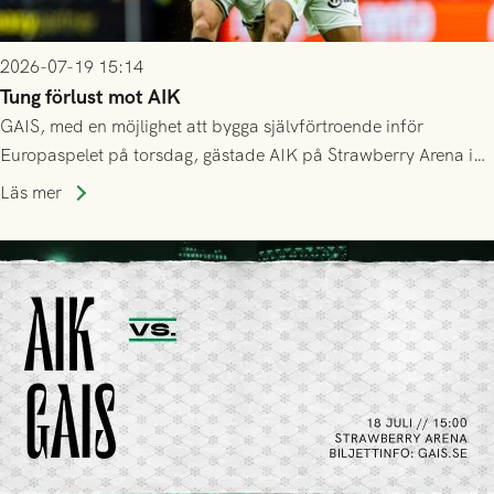
2026-07-19 15:14
Tung förlust mot AIK
GAIS, med en möjlighet att bygga självförtroende inför
Europaspelet på torsdag, gästade AIK på Strawberry Arena i
Stockholm . Men trots konstant hotande i första halvlek av
Läs mer
GAIS så var det AIK, i andra halvlek, som höjde tempot och
lyckades få in 2-0.