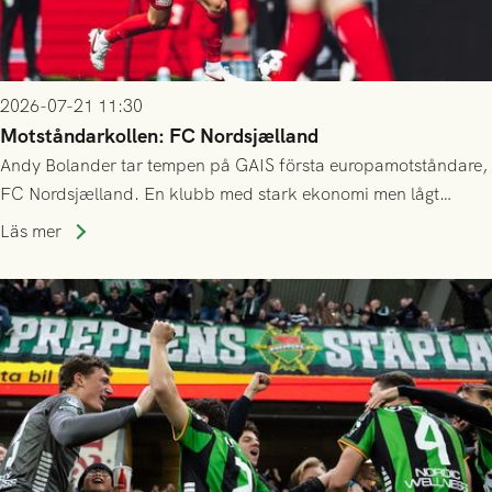
2026-07-21 11:30
Motståndarkollen: FC Nordsjælland
Andy Bolander tar tempen på GAIS första europamotståndare,
FC Nordsjælland. En klubb med stark ekonomi men lågt
publiksnitt, ett lag med både kollektiv styrka och individuell
Läs mer
finess.