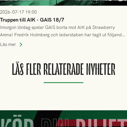
2026-07-17 19:00
Truppen till AIK - GAIS 18/7
Imorgon lördag spelar GAIS borta mot AIK på Strawberry
Arena! Fredrik Holmberg och ledarstaben har tagit ut följande
trupp till matchen:
Läs mer
LÄS FLER RELATERADE NYHETER