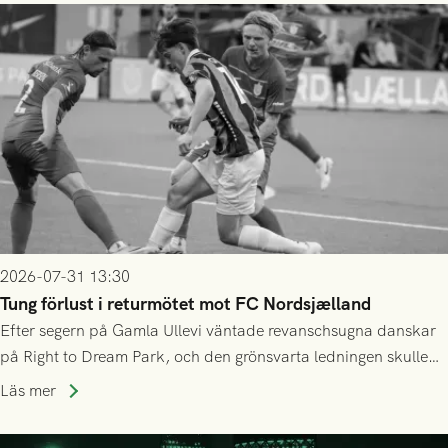
2026-07-31 13:30
Tung förlust i returmötet mot FC Nordsjælland
Efter segern på Gamla Ullevi väntade revanschsugna danskar
på Right to Dream Park, och den grönsvarta ledningen skulle
upphöra efter mindre än kvarten spelad. På lika mark visade
Läs mer
sig Nordsjälland numren för stora och matchen slutade i
tennissiffror och det grönsvarta europaäventyret tog slut.