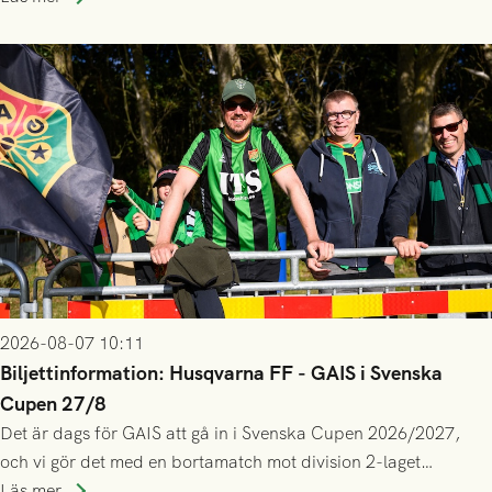
gjort fler än 200 matcher.
2026-08-07 10:11
Biljettinformation: Husqvarna FF - GAIS i Svenska
Cupen 27/8
Det är dags för GAIS att gå in i Svenska Cupen 2026/2027,
och vi gör det med en bortamatch mot division 2-laget
Husqvarna FF. Häng med och stötta grönsvart på plats!
Läs mer