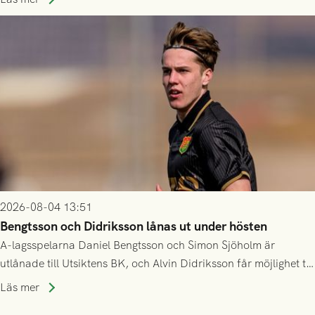
2026-08-04 13:51
Bengtsson och Didriksson lånas ut under hösten
A-lagsspelarna Daniel Bengtsson och Simon Sjöholm är
utlånade till Utsiktens BK, och Alvin Didriksson får möjlighet till
speltid i Hestrafors genom föreningssamarbete.
Läs mer