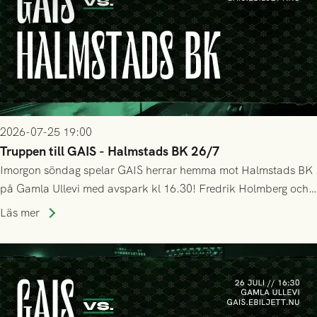
2026-07-25 19:00
Truppen till GAIS - Halmstads BK 26/7
Imorgon söndag spelar GAIS herrar hemma mot Halmstads BK
på Gamla Ullevi med avspark kl 16.30! Fredrik Holmberg och
ledarstaben har tagit ut följande trupp till matchen:
Läs mer