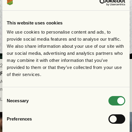
This website uses cookies
We use cookies to personalise content and ads, to
provide social media features and to analyse our traffic.
We also share information about your use of our site with
our social media, advertising and analytics partners who
may combine it with other information that you’ve
2026-07-28 17:36
provided to them or that they’ve collected from your use
FC Nordsjælland borta: Biljettuthämtning
of their services.
All information om hur du byter ditt värdebevis mot
matchbiljett på plats i Danmark, samt vad som gäller för dig
Consent
som står på reservlista eller fått förhinder.
Läs mer
Necessary
Selection
Preferences