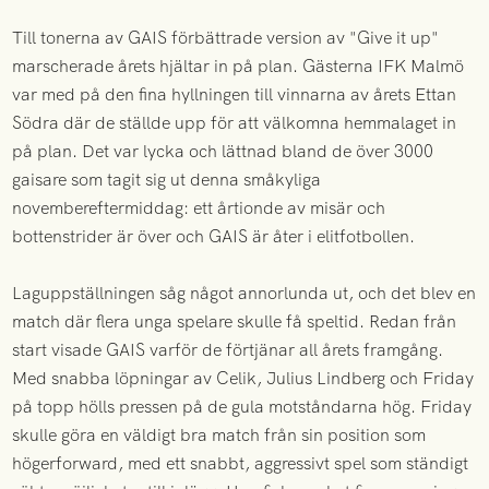
Till tonerna av GAIS förbättrade version av "Give it up"
marscherade årets hjältar in på plan. Gästerna IFK Malmö
var med på den fina hyllningen till vinnarna av årets Ettan
Södra där de ställde upp för att välkomna hemmalaget in
på plan. Det var lycka och lättnad bland de över 3000
gaisare som tagit sig ut denna småkyliga
novembereftermiddag: ett årtionde av misär och
bottenstrider är över och GAIS är åter i elitfotbollen.
Laguppställningen såg något annorlunda ut, och det blev en
match där flera unga spelare skulle få speltid. Redan från
start visade GAIS varför de förtjänar all årets framgång.
Med snabba löpningar av Celik, Julius Lindberg och Friday
på topp hölls pressen på de gula motståndarna hög. Friday
skulle göra en väldigt bra match från sin position som
högerforward, med ett snabbt, aggressivt spel som ständigt