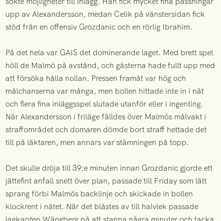
sökte möjligheter till inlägg. Han fick mycket fina passningar
upp av Alexandersson, medan Celik på vänstersidan fick
stöd från en offensiv Grozdanic och en rörlig Ibrahim.
På det hela var GAIS det dominerande laget. Med brett spel
höll de Malmö på avstånd, och gästerna hade fullt upp med
att försöka hålla nollan. Pressen framåt var hög och
målchanserna var många, men bollen hittade inte in i nät
och flera fina inläggsspel slutade utanför eller i ingenting.
När Alexandersson i friläge fälldes över Malmös målvakt i
straffområdet och domaren dömde bort straff hettade det
till på läktaren, men annars var stämningen på topp.
Det skulle dröja till 39:e minuten innan Grozdanic gjorde ett
jättefint anfall snett över plan, passade till Friday som lätt
sprang förbi Malmös backlinje och skickade in bollen
klockrent i nätet. När det blåstes av till halvlek passade
lagkapten Wängberg på att stanna några minuter och tacka