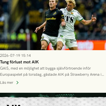
2026-07-19 15:14
Tung förlust mot AIK
GAIS, med en möjlighet att bygga självförtroende inför
Europaspelet på torsdag, gästade AIK på Strawberry Arena i
Stockholm . Men trots konstant hotande i första halvlek av
Läs mer
GAIS så var det AIK, i andra halvlek, som höjde tempot och
lyckades få in 2-0.