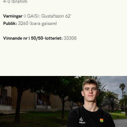
4-0 Ibrahim
Varningar
(i GAIS): Gustafsson 62'
Publik:
3260 (bara gaisare)
Vinnande nr i 50/50-lotteriet:
33308