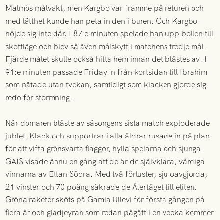
Malmös målvakt, men Kargbo var framme på returen och
med lätthet kunde han peta in den i buren. Och Kargbo
nöjde sig inte där. I 87:e minuten spelade han upp bollen till
skottläge och blev så även målskytt i matchens tredje mål.
Fjärde målet skulle också hitta hem innan det blåstes av. I
91:e minuten passade Friday in från kortsidan till Ibrahim
som nätade utan tvekan, samtidigt som klacken gjorde sig
redo för stormning.
När domaren blåste av säsongens sista match exploderade
jublet. Klack och supportrar i alla åldrar rusade in på plan
för att vifta grönsvarta flaggor, hylla spelarna och sjunga.
GAIS visade ännu en gång att de är de självklara, värdiga
vinnarna av Ettan Södra. Med två förluster, sju oavgjorda,
21 vinster och 70 poäng säkrade de Återtåget till eliten.
Gröna raketer sköts på Gamla Ullevi för första gången på
flera år och glädjeyran som redan pågått i en vecka kommer