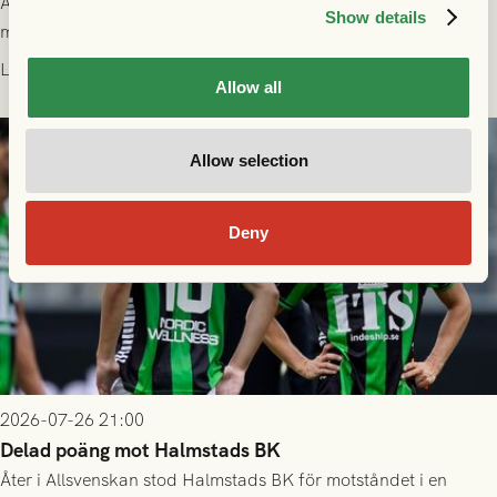
All information om hur du byter ditt värdebevis mot
Show details
matchbiljett på plats i Danmark, samt vad som gäller för dig
som står på reservlista eller fått förhinder.
Läs mer
Allow all
Allow selection
Deny
2026-07-26 21:00
Delad poäng mot Halmstads BK
Åter i Allsvenskan stod Halmstads BK för motståndet i en