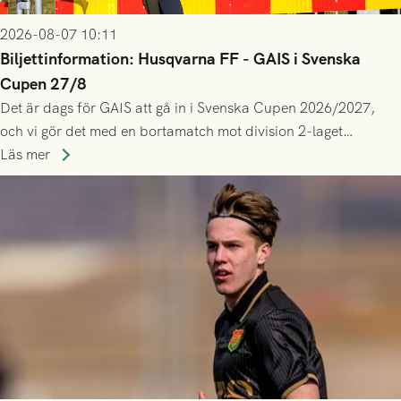
2026-08-07 10:11
Biljettinformation: Husqvarna FF - GAIS i Svenska
Cupen 27/8
Det är dags för GAIS att gå in i Svenska Cupen 2026/2027,
och vi gör det med en bortamatch mot division 2-laget
Husqvarna FF. Häng med och stötta grönsvart på plats!
Läs mer