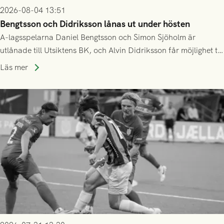
2026-08-04 13:51
Bengtsson och Didriksson lånas ut under hösten
A-lagsspelarna Daniel Bengtsson och Simon Sjöholm är
utlånade till Utsiktens BK, och Alvin Didriksson får möjlighet till
speltid i Hestrafors genom föreningssamarbete.
Läs mer