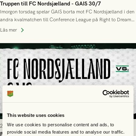
Truppen till FC Nordsjælland - GAIS 30/7
Imorgon torsdag spelar GAIS borta mot FC Nordsjælland i den
andra kvalmatchen till Conference League på Right to Dream
Park! Fredrik Holmberg och ledarstaben har tagit ut följande
Läs mer
trupp till matchen:
This website uses cookies
We use cookies to personalise content and ads, to
2026-07-29 9:15
provide social media features and to analyse our traffic.
Publikinformation: FC Nordsjælland - GAIS 30/7