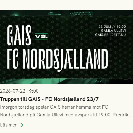
bollen, men GAIS försvarade sig disciplinerat och säkrade en
seger! Matchfoto: Mikael Josefsson & Lasse Ekström
2026-07-22 19:00
Truppen till GAIS - FC Nordsjælland 23/7
Imorgon torsdag spelar GAIS herrar hemma mot FC
Nordsjælland på Gamla Ullevi med avspark kl 19.00! Fredrik
Holmberg och ledarstaben har tagit ut följande trupp till
Läs mer
matchen: