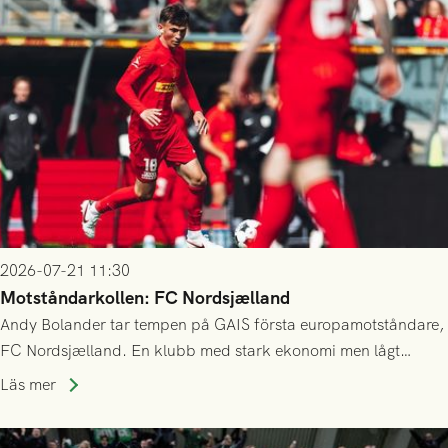
2026-07-21 11:30
Motståndarkollen: FC Nordsjælland
Andy Bolander tar tempen på GAIS första europamotståndare,
FC Nordsjælland. En klubb med stark ekonomi men lågt
publiksnitt, ett lag med både kollektiv styrka och individuell
Läs mer
finess.