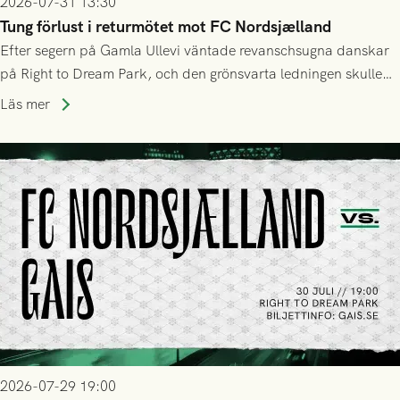
2026-07-31 13:30
Tung förlust i returmötet mot FC Nordsjælland
Efter segern på Gamla Ullevi väntade revanschsugna danskar
på Right to Dream Park, och den grönsvarta ledningen skulle
upphöra efter mindre än kvarten spelad. På lika mark visade
Läs mer
sig Nordsjälland numren för stora och matchen slutade i
tennissiffror och det grönsvarta europaäventyret tog slut.
2026-07-29 19:00