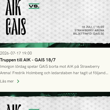
2026-07-17 19:00
Truppen till AIK - GAIS 18/7
Imorgon lördag spelar GAIS borta mot AIK på Strawberry
Arena! Fredrik Holmberg och ledarstaben har tagit ut följande
trupp till matchen:
Läs mer