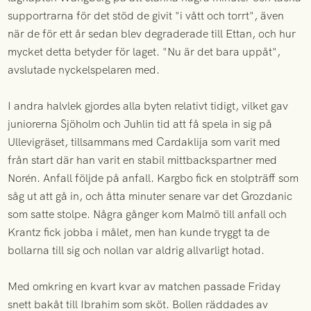
supportrarna för det stöd de givit "i vått och torrt", även
när de för ett år sedan blev degraderade till Ettan, och hur
mycket detta betyder för laget. "Nu är det bara uppåt",
avslutade nyckelspelaren med.
I andra halvlek gjordes alla byten relativt tidigt, vilket gav
juniorerna Sjöholm och Juhlin tid att få spela in sig på
Ullevigräset, tillsammans med Cardaklija som varit med
från start där han varit en stabil mittbackspartner med
Norén. Anfall följde på anfall. Kargbo fick en stolpträff som
såg ut att gå in, och åtta minuter senare var det Grozdanic
som satte stolpe. Några gånger kom Malmö till anfall och
Krantz fick jobba i målet, men han kunde tryggt ta de
bollarna till sig och nollan var aldrig allvarligt hotad.
Med omkring en kvart kvar av matchen passade Friday
snett bakåt till Ibrahim som sköt. Bollen räddades av