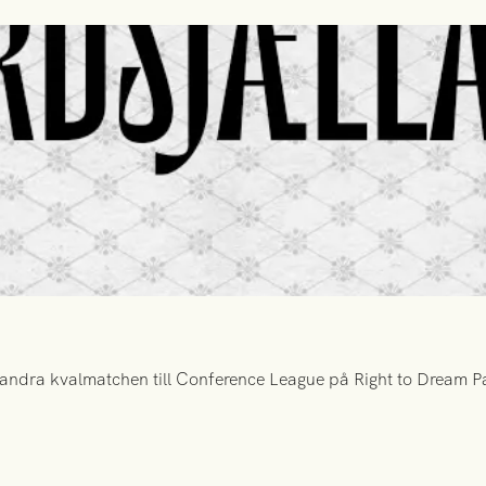
ndra kvalmatchen till Conference League på Right to Dream Par