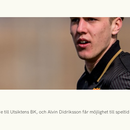
ill Utsiktens BK, och Alvin Didriksson får möjlighet till spelt