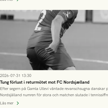
2026-07-31 13:30
Tung förlust i returmötet mot FC Nordsjælland
Efter segern på Gamla Ullevi väntade revanschsugna danskar på
Nordsjälland numren för stora och matchen slutade i tennissiffr
Läs mer