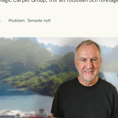
Magic Carpet Group, tror att fotbollen och företa
Klubben
Senaste nytt
n