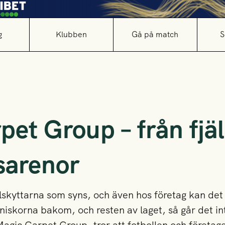
g
Klubben
Gå på match
S
et Group – från fjä
lsarenor
ålskyttarna som syns, och även hos företag kan det
niskorna bakom, och resten av laget, så går det in