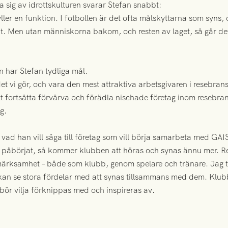
 sig av idrottskulturen svarar Stefan snabbt:
 fyller en funktion. I fotbollen är det ofta målskyttarna som syns
ut. Men utan människorna bakom, och resten av laget, så går det 
n har Stefan tydliga mål.
det vi gör, och vara den mest attraktiva arbetsgivaren i resebran
 fortsätta förvärva och förädla nischade företag inom resebrans
g.
 vad han vill säga till företag som vill börja samarbeta med GAI
e påbörjat, så kommer klubben att höras och synas ännu mer. R
rksamhet – både som klubb, genom spelare och tränare. Jag tro
kan se stora fördelar med att synas tillsammans med dem. Klubbe
 bör vilja förknippas med och inspireras av.