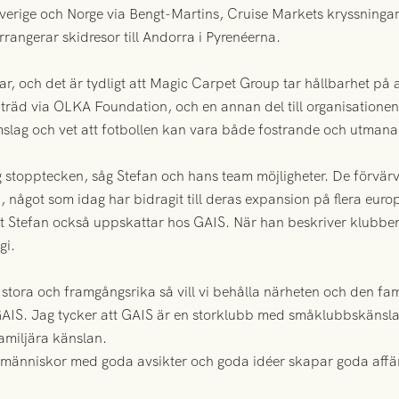
 Sverige och Norge via Bengt-Martins, Cruise Markets kryssningar
arrangerar skidresor till Andorra i Pyrenéerna.
och det är tydligt att Magic Carpet Group tar hållbarhet på al
ra träd via OLKA Foundation, och en annan del till organisation
lag och vet att fotbollen kan vara både fostrande och utmanan
.
topptecken, såg Stefan och hans team möjligheter. De förvärva
, något som idag har bidragit till deras expansion på flera eur
ot Stefan också uppskattar hos GAIS. När han beskriver klubben
gi.
 stora och framgångsrika så vill vi behålla närheten och den fami
GAIS. Jag tycker att GAIS är en storklubb med småklubbskänsla, 
miljära känslan.
a människor med goda avsikter och goda idéer skapar goda affär