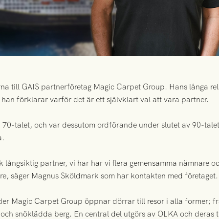
na till GAIS partnerföretag Magic Carpet Group. Hans långa rela
an förklarar varför det är ett självklart val att vara partner.
 70-talet, och var dessutom ordförande under slutet av 90-talet 
a.
k långsiktig partner, vi har har vi flera gemensamma nämnare och
gare, säger Magnus Sköldmark som har kontakten med företaget.
er Magic Carpet Group öppnar dörrar till resor i alla former; fr
hav och snöklädda berg. En central del utgörs av OLKA och deras 