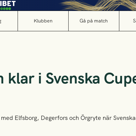
g
Klubben
Gå på match
S
n klar i Svenska Cup
 2 med Elfsborg, Degerfors och Örgryte när Svensk