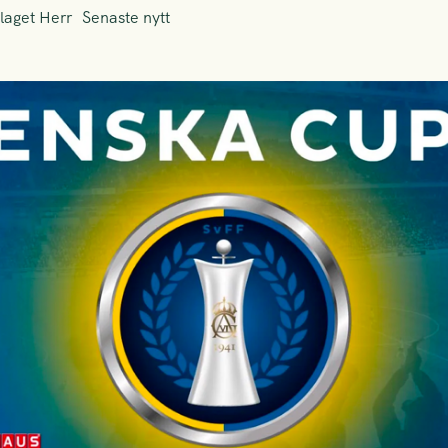
laget Herr
Senaste nytt