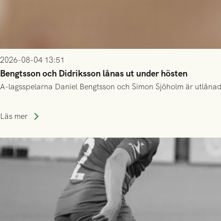
2026-08-04 13:51
Bengtsson och Didriksson lånas ut under hösten
A-lagsspelarna Daniel Bengtsson och Simon Sjöholm är utlånade t
Läs mer