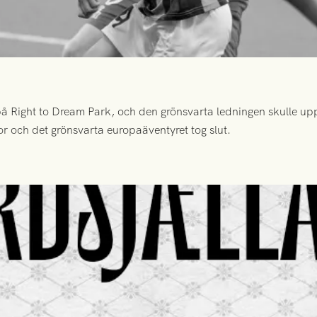
 Right to Dream Park, och den grönsvarta ledningen skulle upp
or och det grönsvarta europaäventyret tog slut.