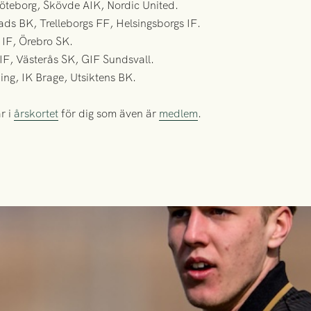
öteborg, Skövde AIK, Nordic United.
s BK, Trelleborgs FF, Helsingsborgs IF.
 IF, Örebro SK.
F, Västerås SK, GIF Sundsvall.
ing, IK Brage, Utsiktens BK.
r i
årskortet
för dig som även är
medlem
.