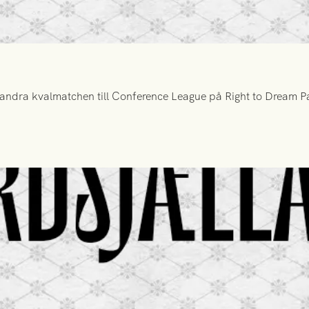
ndra kvalmatchen till Conference League på Right to Dream Par