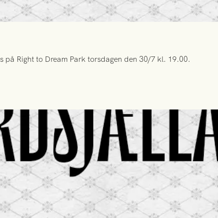
s på Right to Dream Park torsdagen den 30/7 kl. 19.00.