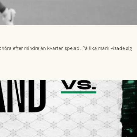
höra efter mindre än kvarten spelad. På lika mark visade sig