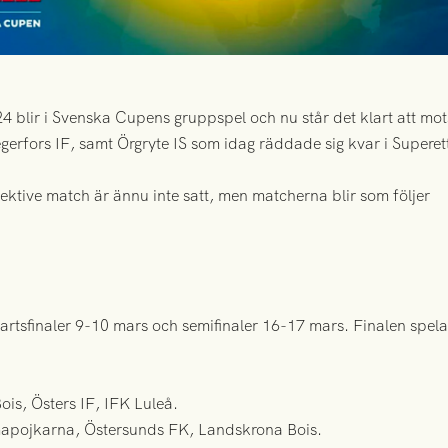
4 blir i Svenska Cupens gruppspel och nu står det klart att mot
erfors IF, samt Örgryte IS som idag räddade sig kvar i Superett
ektive match är ännu inte satt, men matcherna blir som följer
vartsfinaler 9-10 mars och semifinaler 16-17 mars. Finalen spela
is, Östers IF, IFK Luleå.
apojkarna, Östersunds FK, Landskrona Bois.