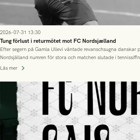
2026-07-31 13:30
Tung förlust i returmötet mot FC Nordsjælland
Efter segern på Gamla Ullevi väntade revanschsugna danskar på
Nordsjälland numren för stora och matchen slutade i tennissiffr
Läs mer